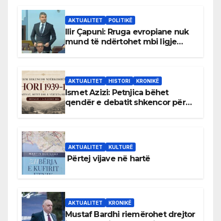
AKTUALITET
POLITIKË
Ilir Çapuni: Rruga evropiane nuk
mund të ndërtohet mbi ligje
antikushtetuese
AKTUALITET
HISTORI
KRONIKË
Ismet Azizi: Petnjica bëhet
qendër e debatit shkencor për
Bihorin gjatë viteve 1939–1948
AKTUALITET
KULTURË
Përtej vijave në hartë
AKTUALITET
KRONIKË
Mustaf Bardhi riemërohet drejtor