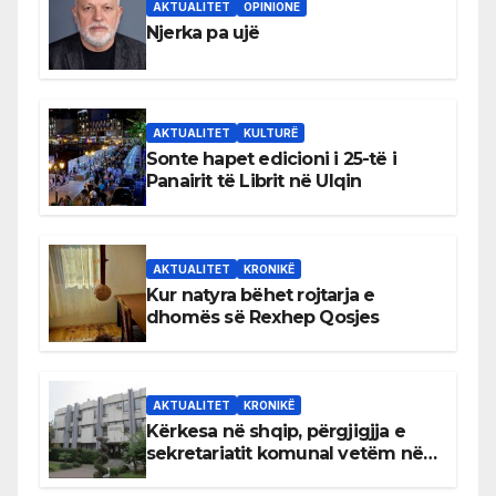
AKTUALITET
OPINIONE
Njerka pa ujë
AKTUALITET
KULTURË
Sonte hapet edicioni i 25-të i
Panairit të Librit në Ulqin
AKTUALITET
KRONIKË
Kur natyra bëhet rojtarja e
dhomës së Rexhep Qosjes
AKTUALITET
KRONIKË
Kërkesa në shqip, përgjigjja e
sekretariatit komunal vetëm në
gjuhën malazeze