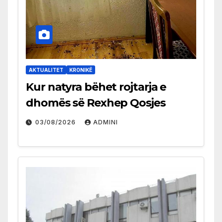
AKTUALITET
KRONIKË
Kur natyra bëhet rojtarja e
dhomës së Rexhep Qosjes
03/08/2026
ADMINI