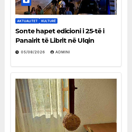
AKTUALITET
KULTURË
Sonte hapet edicioni i 25-të i
Panairit të Librit në Ulqin
05/08/2026
ADMINI