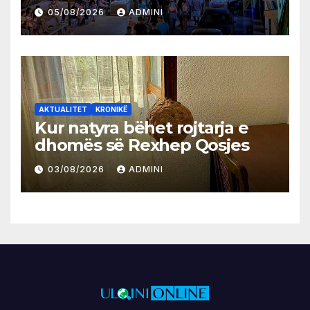
05/08/2026
ADMINI
AKTUALITET
KRONIKË
Kur natyra bëhet rojtarja e
dhomës së Rexhep Qosjes
03/08/2026
ADMINI