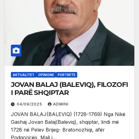
AKTUALITET
OPINIONE
PORTRETE
JOVAN BALAJ (BALEVIQ), FILOZOFI
I PARË SHQIPTAR
04/09/2025
ADMINI
JOVAN BALAJ(BALEVIQ) (1728-1769) Nga Nikë
Gashaj Jovan Balaj(Baleviq), shqiptar, lindi më
1728 në Pelev Brijeg- Bratonozhiqi, afër
Podgoricës, Mali i…