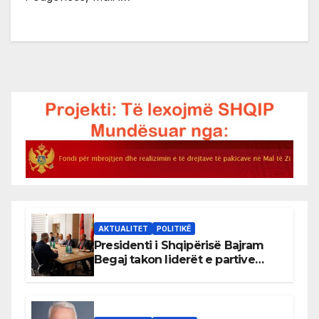
AKTUALITET
POLITIKË
Presidenti i Shqipërisë Bajram
Begaj takon liderët e partive
shqiptare në Ulqin