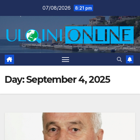
Skip
07/08/2026
8:21 pm
to
content
Day:
September 4, 2025