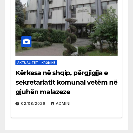
AKTUALITET
KRONIKË
Kërkesa në shqip, përgjigjja e
sekretariatit komunal vetëm në
gjuhën malazeze
02/08/2026
ADMINI