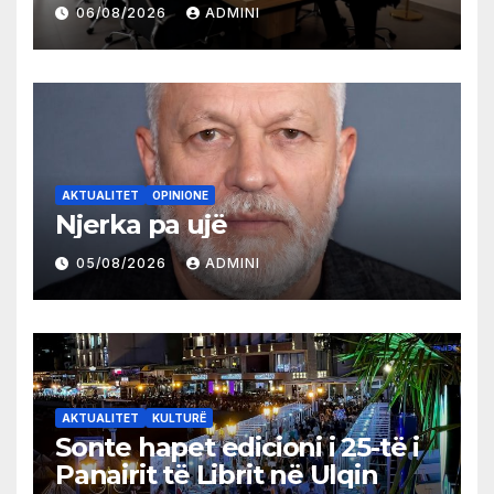
partive shqiptare në Ulqin
06/08/2026
ADMINI
AKTUALITET
OPINIONE
Njerka pa ujë
05/08/2026
ADMINI
AKTUALITET
KULTURË
Sonte hapet edicioni i 25-të i
Panairit të Librit në Ulqin