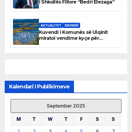
i Shkollës Fillore “Bedri Elezaga”
AKTUALITET
KRONIKË
Kuvendi i Komunës së Ulqinit
miratoi vendime kyçe për
mbrojtjen e natyrës dhe
menaxhimin e qëndrueshëm të
burimeve më të çmuara
Kalendari I Publikimeve
September 2025
M
T
W
T
F
S
S
1
2
3
4
5
6
7