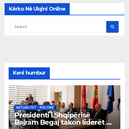
Kërko Në Ulqini Online
Keni humbur
AKTUALITET
POLITIKË
Presidenti i Shqipërisë
Bajram Begaj takon liderët e