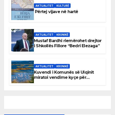
AKTUALITET
KULTURË
Përtej vijave në hartë
AKTUALITET
KRONIKË
Mustaf Bardhi riemërohet drejtor
i Shkollës Fillore “Bedri Elezaga”
AKTUALITET
KRONIKË
Kuvendi i Komunës së Ulqinit
miratoi vendime kyçe për
mbrojtjen e natyrës dhe
menaxhimin e qëndrueshëm të
burimeve më të çmuara