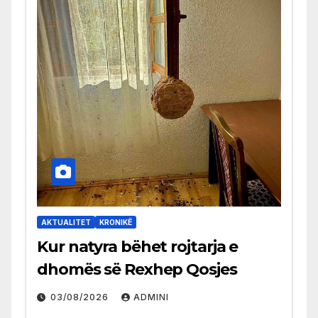
AKTUALITET
KRONIKË
Kur natyra bëhet rojtarja e
dhomës së Rexhep Qosjes
03/08/2026
ADMINI