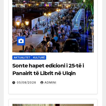
AKTUALITET
KULTURË
Sonte hapet edicioni i 25-të i
Panairit të Librit në Ulqin
05/08/2026
ADMINI