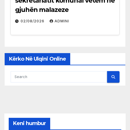
sekretariatit komunal vetëm në
gjuhën malazeze
02/08/2026
ADMINI
Kërko Në Ulqini Online
Keni humbur