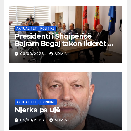
AKTUALITET
POLITIKË
Presidenti i Shqipërisë
Bajram Begaj takon liderët e
partive shqiptare në Ulqin
06/08/2026
ADMINI
AKTUALITET
OPINIONE
Njerka pa ujë
05/08/2026
ADMINI