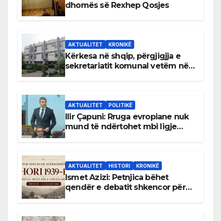
dhomës së Rexhep Qosjes
AKTUALITET
KRONIKË
Kërkesa në shqip, përgjigjja e
sekretariatit komunal vetëm në
gjuhën malazeze
AKTUALITET
POLITIKË
Ilir Çapuni: Rruga evropiane nuk
mund të ndërtohet mbi ligje
antikushtetuese
AKTUALITET
HISTORI
KRONIKË
Ismet Azizi: Petnjica bëhet
qendër e debatit shkencor për
Bihorin gjatë viteve 1939–1948