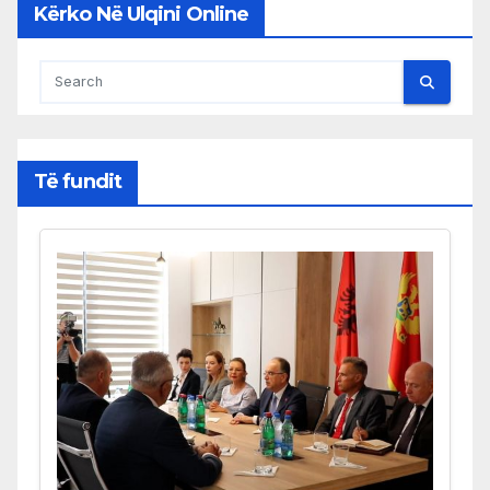
Kërko Në Ulqini Online
Të fundit