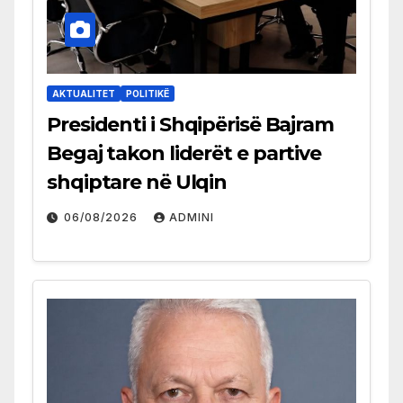
AKTUALITET
POLITIKË
Presidenti i Shqipërisë Bajram
Begaj takon liderët e partive
shqiptare në Ulqin
06/08/2026
ADMINI