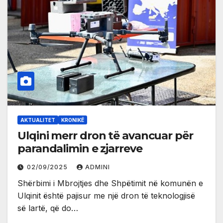
AKTUALITET
KRONIKË
Ulqini merr dron të avancuar për
parandalimin e zjarreve
02/09/2025
ADMINI
Shërbimi i Mbrojtjes dhe Shpëtimit në komunën e
Ulqinit është pajisur me një dron të teknologjisë
së lartë, që do…