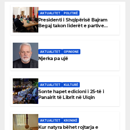
AKTUALITET
POLITIKË
Presidenti i Shqipërisë Bajram
Begaj takon liderët e partive
shqiptare në Ulqin
AKTUALITET
OPINIONE
Njerka pa ujë
AKTUALITET
KULTURË
Sonte hapet edicioni i 25-të i
Panairit të Librit në Ulqin
AKTUALITET
KRONIKË
Kur natyra bëhet rojtarja e