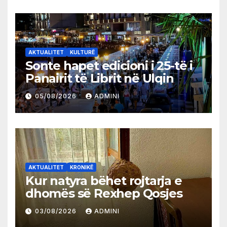
AKTUALITET
KULTURË
Sonte hapet edicioni i 25-të i
Panairit të Librit në Ulqin
05/08/2026
ADMINI
AKTUALITET
KRONIKË
Kur natyra bëhet rojtarja e
dhomës së Rexhep Qosjes
03/08/2026
ADMINI