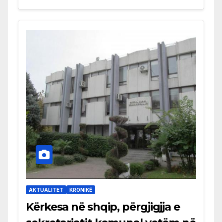
AKTUALITET
KRONIKË
Kërkesa në shqip, përgjigjja e