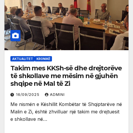
AKTUALITET
KRONIKË
Takim mes KKSh-së dhe drejtorëve
të shkollave me mësim në gjuhën
shqipe në Mal të Zi
16/09/2025
ADMINI
Me nismën e Këshillit Kombëtar të Shqiptarëve në
Malin e Zi, është zhvilluar një takim me drejtuesit
e shkollave në…