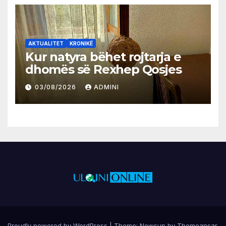
AKTUALITET
KRONIKË
Kur natyra bëhet rojtarja e
dhomës së Rexhep Qosjes
03/08/2026
ADMINI
Proudly powered by WordPress
|
Theme:
Newsup
by
Themeansar
.