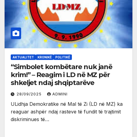
AKTUALITET
KRONIKË
POLITIKË
“Simbolet kombëtare nuk janë
krim!” – Reagim i LD në MZ për
shkeljet ndaj shqiptarëve
28/09/2025
ADMINI
ULidhja Demokratike në Mal të Zi (LD në MZ) ka
reaguar ashpër ndaj rasteve të fundit të trajtimit
diskriminues të…