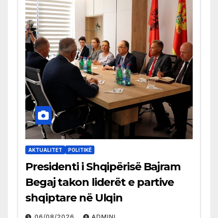
AKTUALITET
POLITIKË
Presidenti i Shqipërisë Bajram
Begaj takon liderët e partive
shqiptare në Ulqin
06/08/2026
ADMINI