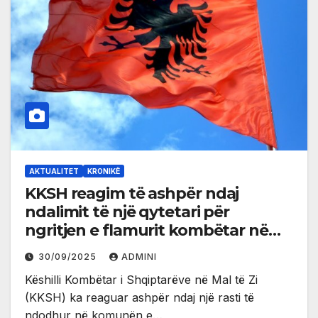
AKTUALITET
KRONIKË
KKSH reagim të ashpër ndaj
ndalimit të një qytetari për
ngritjen e flamurit kombëtar në
pronë private
30/09/2025
ADMINI
Këshilli Kombëtar i Shqiptarëve në Mal të Zi
(KKSH) ka reaguar ashpër ndaj një rasti të
ndodhur në komunën e…