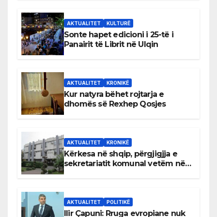
AKTUALITET
KULTURË
Sonte hapet edicioni i 25-të i
Panairit të Librit në Ulqin
AKTUALITET
KRONIKË
Kur natyra bëhet rojtarja e
dhomës së Rexhep Qosjes
AKTUALITET
KRONIKË
Kërkesa në shqip, përgjigjja e
sekretariatit komunal vetëm në
gjuhën malazeze
AKTUALITET
POLITIKË
Ilir Çapuni: Rruga evropiane nuk