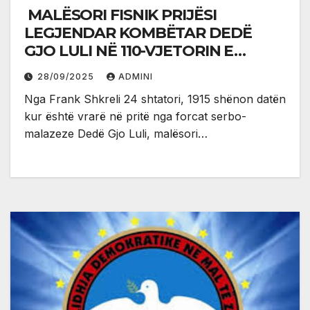
MALËSORI FISNIK PRIJËSI
LEGJENDAR KOMBËTAR DEDË
GJO LULI NË 110-VJETORIN E
VRASJES
28/09/2025
ADMINI
Nga Frank Shkreli 24 shtatori, 1915 shënon datën
kur është vrarë në pritë nga forcat serbo-
malazeze Dedë Gjo Luli, malësori…