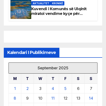
AKTUALITET
KRONIKË
Kuvendi i Komunës së Ulqinit
miratoi vendime kyçe për
mbrojtjen e natyrës dhe
menaxhimin e qëndrueshëm të
burimeve më të çmuara
Kalendari I Publikimeve
September 2025
M
T
W
T
F
S
S
1
2
3
4
5
6
7
8
9
10
11
12
13
14