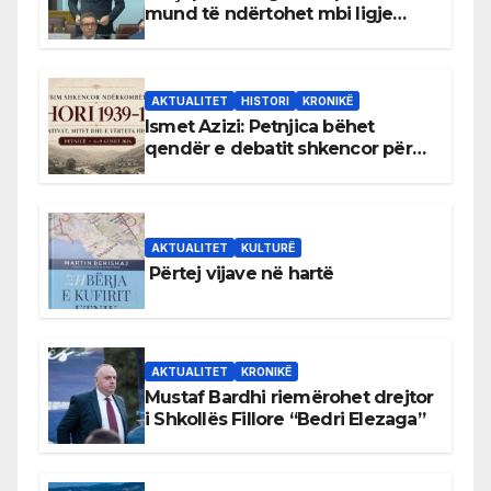
mund të ndërtohet mbi ligje
antikushtetuese
AKTUALITET
HISTORI
KRONIKË
Ismet Azizi: Petnjica bëhet
qendër e debatit shkencor për
Bihorin gjatë viteve 1939–1948
AKTUALITET
KULTURË
Përtej vijave në hartë
AKTUALITET
KRONIKË
Mustaf Bardhi riemërohet drejtor
i Shkollës Fillore “Bedri Elezaga”