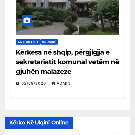
AKTUALITET
KRONIKË
Kërkesa në shqip, përgjigjja e
sekretariatit komunal vetëm në
gjuhën malazeze
02/08/2026
ADMINI
Kërko Në Ulqini Online