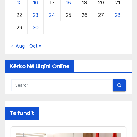
15
16
17
18
19
20
21
22
23
24
25
26
27
28
29
30
« Aug
Oct »
Kërko Në Ulqini Online
Të fundit