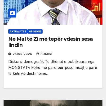
AKTUALITET
OPINIONE
Në Mal të Zi më tepër vdesin sesa
lindin
24/09/2025
ADMINI
Diskursi demografik Të dhënat e publikuara nga
MONSTAT-i kohë më parë për pesë muajt e parë
të këtij viti dëshmojnë…