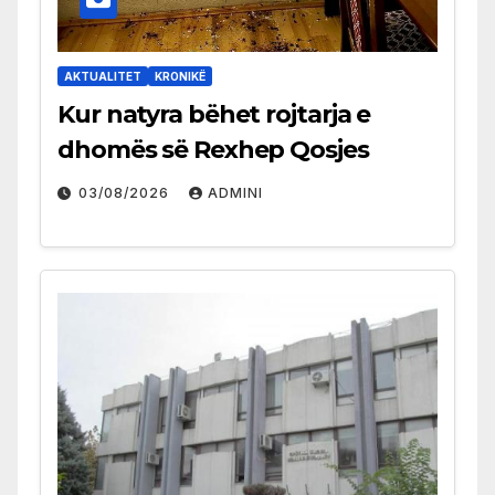
AKTUALITET
KRONIKË
Kur natyra bëhet rojtarja e
dhomës së Rexhep Qosjes
03/08/2026
ADMINI