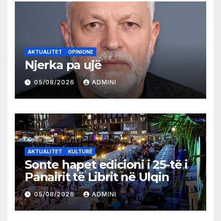
AKTUALITET
OPINIONE
Njerka pa ujë
05/08/2026
ADMINI
AKTUALITET
KULTURË
Sonte hapet edicioni i 25-të i
Panairit të Librit në Ulqin
05/08/2026
ADMINI