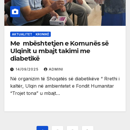
AKTUALITET
KRONIKË
Me mbështetjen e Komunës së
Ulqinit u mbajt takimi me
diabetikë
14/09/2025
ADMINI
Në organizim të Shoqatës së diabetikëve “ Rrethi i
kaltër, Ulqin në ambientetet e Fondit Humanitar
“Trojet tona” u mbajt…