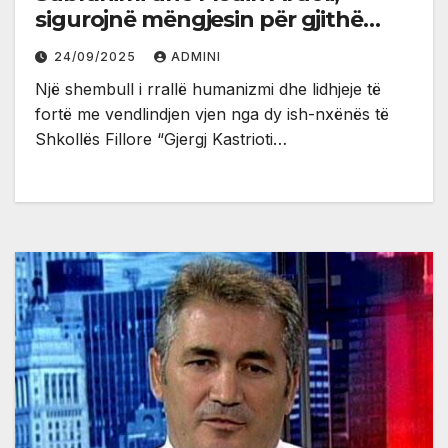
sigurojnë mëngjesin për gjithë
shkollën në Ostros gjatë vitit
24/09/2025
ADMINI
shkollor
Një shembull i rrallë humanizmi dhe lidhjeje të
fortë me vendlindjen vjen nga dy ish-nxënës të
Shkollës Fillore “Gjergj Kastrioti…