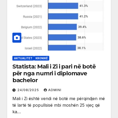
AKTUALITET
KRONIKË
Statista: Mali i Zi i pari në botë
për nga numri i diplomave
bachelor
24/08/2025
ADMINI
Mali i Zi është vendi në botë me përqindjen më
të lartë të popullsisë mbi moshën 25 vjeç që
ka…