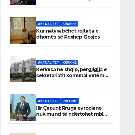
AKTUALITET
KRONIKË
Kur natyra bëhet rojtarja e
dhomës së Rexhep Qosjes
AKTUALITET
KRONIKË
Kërkesa në shqip, përgjigjja e
sekretariatit komunal vetëm
në gjuhën malazeze
AKTUALITET
POLITIKË
Ilir Çapuni: Rruga evropiane
nuk mund të ndërtohet mbi
ligje antikushtetuese