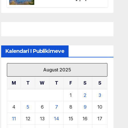
mbrojtjen e natyrës dhe
menaxhimin e qëndrueshëm
të burimeve më të çmuara
Kalendari I Publikimeve
August 2025
M
T
W
T
F
S
S
1
2
3
4
5
6
7
8
9
10
11
12
13
14
15
16
17