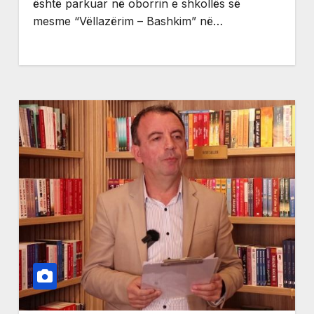
është parkuar në oborrin e shkollës së
mesme “Vëllazërim – Bashkim” në…