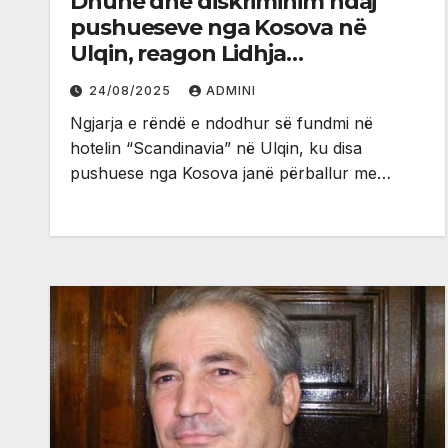
Dhunë dhe diskriminim ndaj
pushueseve nga Kosova në
Ulqin, reagon Lidhja
Demokratike në Mal të Zi
24/08/2025
ADMINI
Ngjarja e rëndë e ndodhur së fundmi në
hotelin “Scandinavia” në Ulqin, ku disa
pushuese nga Kosova janë përballur me…