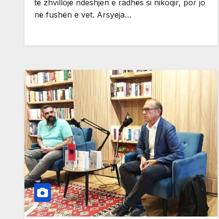
të zhvillojë ndeshjen e radhës si nikoqir, por jo
në fushën e vet. Arsyeja…