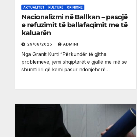
AKTUALITET
KULTURË
OPINIONE
Nacionalizmi në Ballkan – pasojë
e refuzimit të ballafaqimit me të
kaluarën
29/08/2025
ADMINI
Nga Granit Kurti “Përkundër të gjitha
problemeve, jemi shqiptarët e gjallë me më së
shumti liri që kemi pasur ndonjëherë…