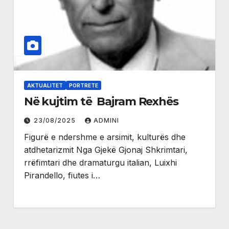
AKTUALITET
PORTRETE
Në kujtim të Bajram Rexhës
23/08/2025
ADMINI
Figurë e ndershme e arsimit, kulturës dhe
atdhetarizmit Nga Gjekë Gjonaj Shkrimtari,
rrëfimtari dhe dramaturgu italian, Luixhi
Pirandello, fiutes i…