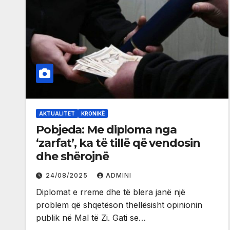
AKTUALITET
KRONIKË
Pobjeda: Me diploma nga
‘zarfat’, ka të tillë që vendosin
dhe shërojnë
24/08/2025
ADMINI
Diplomat e rreme dhe të blera janë një
problem që shqetëson thellësisht opinionin
publik në Mal të Zi. Gati se…