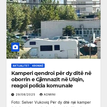
AKTUALITET
KRONIKË
Kamperi qendroi për dy ditë në
oborrin e Gjimnazit në Ulqin,
reagoi policia komunale
29/08/2025
ADMINI
Foto: Selver Vukoviq Për dy ditë një kamper