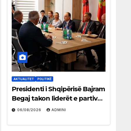
AKTUALITET
POLITIKË
Presidenti i Shqipërisë Bajram
Begaj takon liderët e partive
shqiptare në Ulqin
06/08/2026
ADMINI