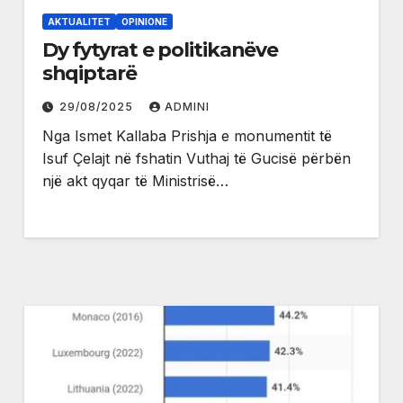
AKTUALITET
OPINIONE
Dy fytyrat e politikanëve
shqiptarë
29/08/2025
ADMINI
Nga Ismet Kallaba Prishja e monumentit të
Isuf Çelajt në fshatin Vuthaj të Gucisë përbën
një akt qyqar të Ministrisë…