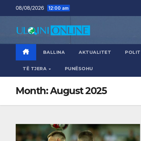
Skip
08/08/2026
12:00 am
to
content
BALLINA
AKTUALITET
POLIT
TË TJERA
PUNËSOHU
Month:
August 2025