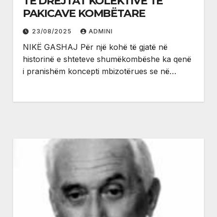
TË DREJTAT KOLEKTIVE TË
PAKICAVE KOMBËTARE
23/08/2025
ADMINI
NIKË GASHAJ Për një kohë të gjatë në
historinë e shteteve shumëkombëshe ka qenë
i pranishëm koncepti mbizotërues se në…