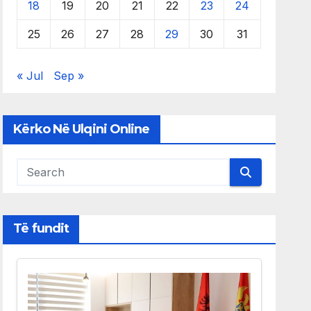
18
19
20
21
22
23
24
25
26
27
28
29
30
31
« Jul
Sep »
Kërko Në Ulqini Online
Të fundit