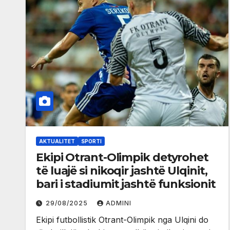
AKTUALITET
SPORTI
Ekipi Otrant-Olimpik detyrohet
të luajë si nikoqir jashtë Ulqinit,
bari i stadiumit jashtë funksionit
29/08/2025
ADMINI
Ekipi futbollistik Otrant-Olimpik nga Ulqini do