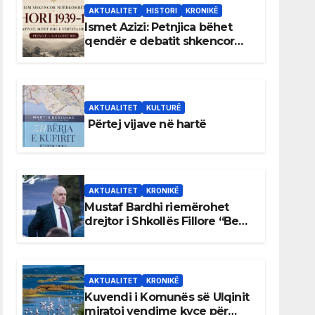
AKTUALITET
HISTORI
KRONIKË
Ismet Azizi: Petnjica bëhet
qendër e debatit shkencor
për Bihorin gjatë viteve 1939–
1948
AKTUALITET
KULTURË
Përtej vijave në hartë
AKTUALITET
KRONIKË
Mustaf Bardhi riemërohet
drejtor i Shkollës Fillore “Bedri
Elezaga”
AKTUALITET
KRONIKË
Kuvendi i Komunës së Ulqinit
miratoi vendime kyçe për