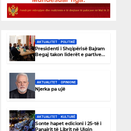
AKTUALITET
POLITIKË
Presidenti i Shqipërisë Bajram
Begaj takon liderët e partive
shqiptare në Ulqin
AKTUALITET
OPINIONE
Njerka pa ujë
AKTUALITET
KULTURË
Sonte hapet edicioni i 25-të i
Panairit të Librit në Ulqin