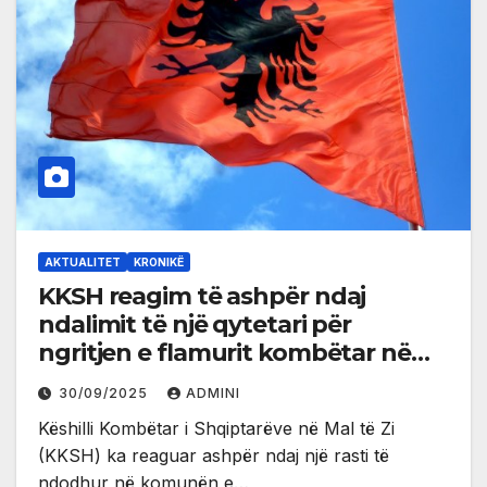
AKTUALITET
KRONIKË
KKSH reagim të ashpër ndaj
ndalimit të një qytetari për
ngritjen e flamurit kombëtar në
pronë private
30/09/2025
ADMINI
Këshilli Kombëtar i Shqiptarëve në Mal të Zi
(KKSH) ka reaguar ashpër ndaj një rasti të
ndodhur në komunën e…