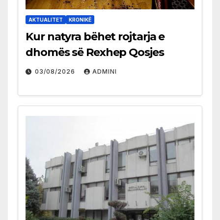
AKTUALITET
KRONIKË
Kur natyra bëhet rojtarja e
dhomës së Rexhep Qosjes
03/08/2026
ADMINI