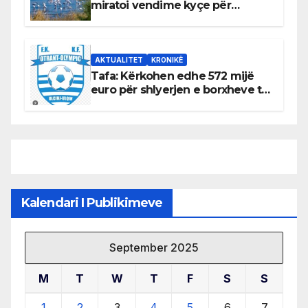
miratoi vendime kyçe për
mbrojtjen e natyrës dhe
menaxhimin e qëndrueshëm të
burimeve më të çmuara
AKTUALITET
KRONIKË
Tafa: Kërkohen edhe 572 mijë
euro për shlyerjen e borxheve të
KF Otrant – Salaj kërkoi sqarime
nga drejtuesit e klubit
Kalendari I Publikimeve
September 2025
M
T
W
T
F
S
S
1
2
3
4
5
6
7