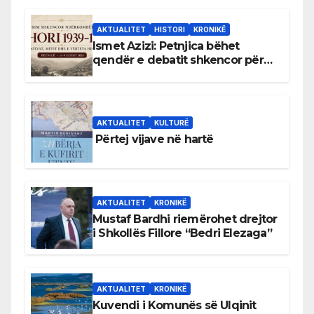
AKTUALITET
HISTORI
KRONIKË
Ismet Azizi: Petnjica bëhet
qendër e debatit shkencor për
Bihorin gjatë viteve 1939–1948
AKTUALITET
KULTURË
Përtej vijave në hartë
AKTUALITET
KRONIKË
Mustaf Bardhi riemërohet drejtor
i Shkollës Fillore “Bedri Elezaga”
AKTUALITET
KRONIKË
Kuvendi i Komunës së Ulqinit