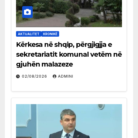
AKTUALITET
KRONIKË
Kërkesa në shqip, përgjigjja e
sekretariatit komunal vetëm në
gjuhën malazeze
02/08/2026
ADMINI