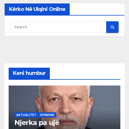
Kërko Në Ulqini Online
Keni humbur
AKTUALITET
OPINIONE
Njerka pa ujë