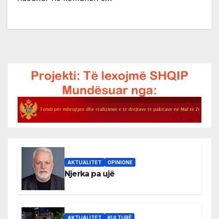
AKTUALITET
OPINIONE
Njerka pa ujë
AKTUALITET
KULTURË