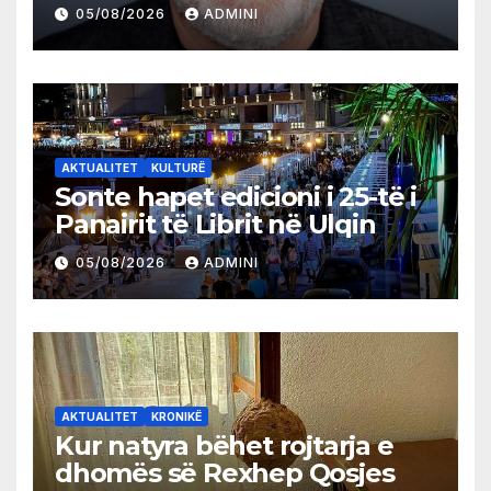
05/08/2026
ADMINI
AKTUALITET
KULTURË
Sonte hapet edicioni i 25-të i
Panairit të Librit në Ulqin
05/08/2026
ADMINI
AKTUALITET
KRONIKË
Kur natyra bëhet rojtarja e
dhomës së Rexhep Qosjes