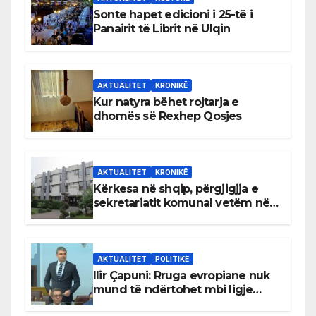
Sonte hapet edicioni i 25-të i
Panairit të Librit në Ulqin
AKTUALITET
KRONIKË
Kur natyra bëhet rojtarja e
dhomës së Rexhep Qosjes
AKTUALITET
KRONIKË
Kërkesa në shqip, përgjigjja e
sekretariatit komunal vetëm në
gjuhën malazeze
AKTUALITET
POLITIKË
Ilir Çapuni: Rruga evropiane nuk
mund të ndërtohet mbi ligje
antikushtetuese