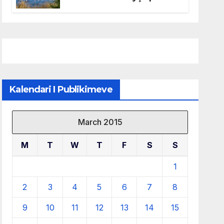
mbrojtjen e natyrës dhe
menaxhimin e qëndrueshëm
të burimeve më të çmuara
Kalendari I Publikimeve
March 2015
M
T
W
T
F
S
S
1
2
3
4
5
6
7
8
9
10
11
12
13
14
15