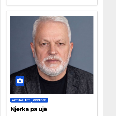
AKTUALITET
OPINIONE
Njerka pa ujë