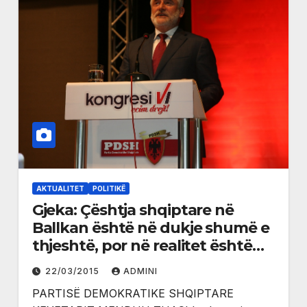
AKTUALITET
POLITIKË
Gjeka: Çështja shqiptare në
Ballkan është në dukje shumë e
thjeshtë, por në realitet është
shumë komplekse – Urimi i PD-
22/03/2015
ADMINI
së dërguar Menduh Thaçit
PARTISË DEMOKRATIKE SHQIPTARE