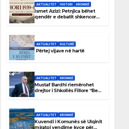
AKTUALITET
HISTORI
KRONIKË
Ismet Azizi: Petnjica bëhet
qendër e debatit shkencor
për Bihorin gjatë viteve 1939–
1948
AKTUALITET
KULTURË
Përtej vijave në hartë
AKTUALITET
KRONIKË
Mustaf Bardhi riemërohet
drejtor i Shkollës Fillore “Bedri
Elezaga”
AKTUALITET
KRONIKË
Kuvendi i Komunës së Ulqinit
miratoi vendime kyçe për