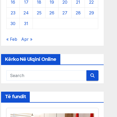
16
17
18
19
20
21
22
23
24
25
26
27
28
29
30
31
« Feb
Apr »
Kërko Në Ulqini Online
Të fundit