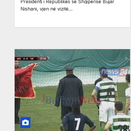
Presidenti i Republikës së Shqipërisë Bujar
Nishani, vjen në vizitë…