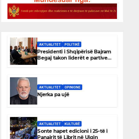
AKTUALITET
POLITIKË
Presidenti i Shqipërisë Bajram
Begaj takon liderët e partive
shqiptare në Ulqin
AKTUALITET
OPINIONE
Njerka pa ujë
AKTUALITET
KULTURË
Sonte hapet edicioni i 25-të i
Panairit të Librit në Ulqin