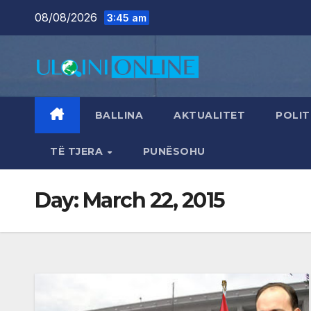
Skip
08/08/2026
3:45 am
to
content
BALLINA
AKTUALITET
POLIT
TË TJERA
PUNËSOHU
Day:
March 22, 2015