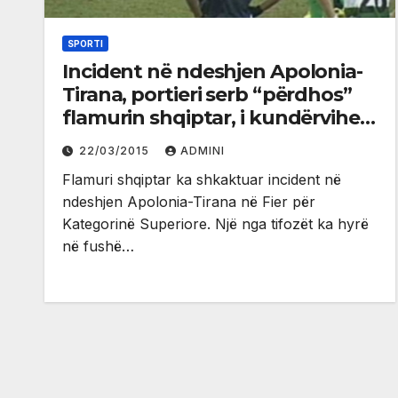
SPORTI
Incident në ndeshjen Apolonia-
Tirana, portieri serb “përdhos”
flamurin shqiptar, i kundërvihen
bashkëlojtaret (video)
22/03/2015
ADMINI
Flamuri shqiptar ka shkaktuar incident në
ndeshjen Apolonia-Tirana në Fier për
Kategorinë Superiore. Një nga tifozët ka hyrë
në fushë…