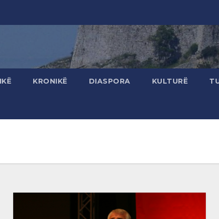
IKË
KRONIKË
DIASPORA
KULTURË
T