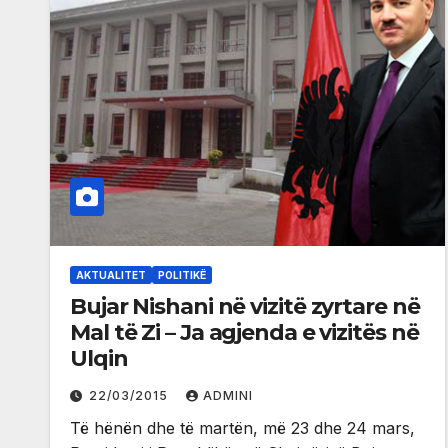
AKTUALITET
POLITIKË
Bujar Nishani në vizitë zyrtare në
Mal të Zi – Ja agjenda e vizitës në
Ulqin
22/03/2015
ADMINI
Të hënën dhe të martën, më 23 dhe 24 mars,