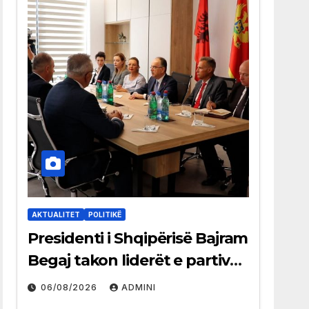
AKTUALITET
POLITIKË
Presidenti i Shqipërisë Bajram
Begaj takon liderët e partive
shqiptare në Ulqin
06/08/2026
ADMINI