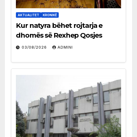
AKTUALITET
KRONIKË
Kur natyra bëhet rojtarja e
dhomës së Rexhep Qosjes
03/08/2026
ADMINI