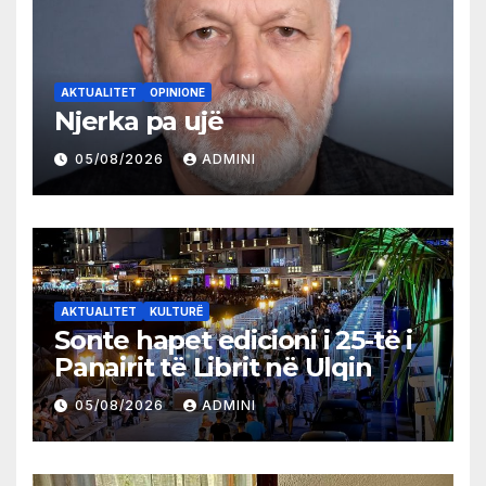
AKTUALITET
OPINIONE
Njerka pa ujë
05/08/2026
ADMINI
AKTUALITET
KULTURË
Sonte hapet edicioni i 25-të i
Panairit të Librit në Ulqin
05/08/2026
ADMINI