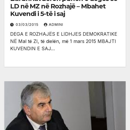
LD në MZ në Rozhajë – Mbahet
Kuvendi i 5-të i saj
03/03/2015
ADMINI
DEGA E ROZHAJËS E LIDHJES DEMOKRATIKE
NË Mal të ZI, të dielën, më 1 mars 2015 MBAJTI
KUVENDIN E SAJ…