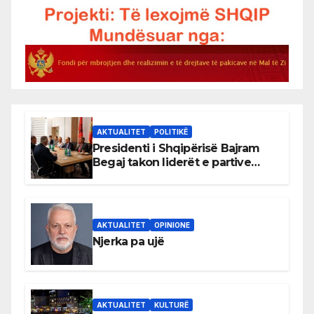
AKTUALITET
POLITIKË
Presidenti i Shqipërisë Bajram
Begaj takon liderët e partive
shqiptare në Ulqin
AKTUALITET
OPINIONE
Njerka pa ujë
AKTUALITET
KULTURË