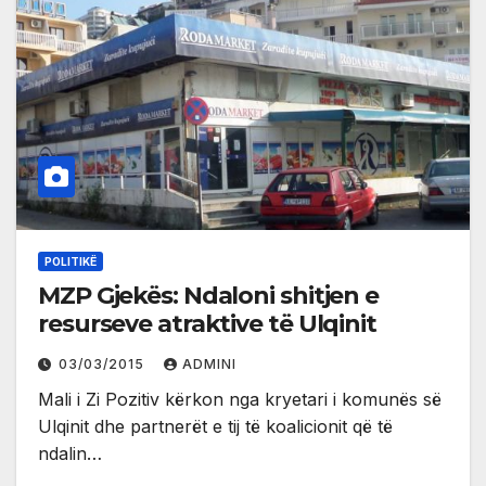
POLITIKË
MZP Gjekës: Ndaloni shitjen e
resurseve atraktive të Ulqinit
03/03/2015
ADMINI
Mali i Zi Pozitiv kërkon nga kryetari i komunës së
Ulqinit dhe partnerët e tij të koalicionit që të
ndalin…