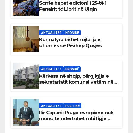
Sonte hapet edicioni i 25-të i
Panairit të Librit në Ulqin
AKTUALITET
KRONIKË
Kur natyra bëhet rojtarja e
dhomës së Rexhep Qosjes
AKTUALITET
KRONIKË
Kërkesa në shqip, përgjigjja e
sekretariatit komunal vetëm në
gjuhën malazeze
AKTUALITET
POLITIKË
Ilir Çapuni: Rruga evropiane nuk
mund të ndërtohet mbi ligje
antikushtetuese