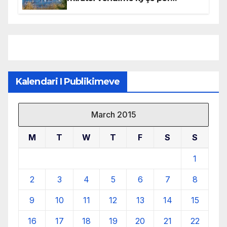
mbrojtjen e natyrës dhe
menaxhimin e qëndrueshëm të
burimeve më të çmuara
Kalendari I Publikimeve
March 2015
M
T
W
T
F
S
S
1
2
3
4
5
6
7
8
9
10
11
12
13
14
15
16
17
18
19
20
21
22