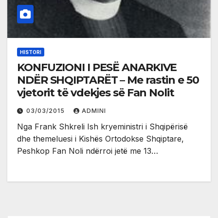
HISTORI
KONFUZIONI I PESË ANARKIVE
NDËR SHQIPTARËT – Me rastin e 50
vjetorit të vdekjes së Fan Nolit
03/03/2015
ADMINI
Nga Frank Shkreli Ish kryeministri i Shqipërisë
dhe themeluesi i Kishës Ortodokse Shqiptare,
Peshkop Fan Noli ndërroi jetë me 13…