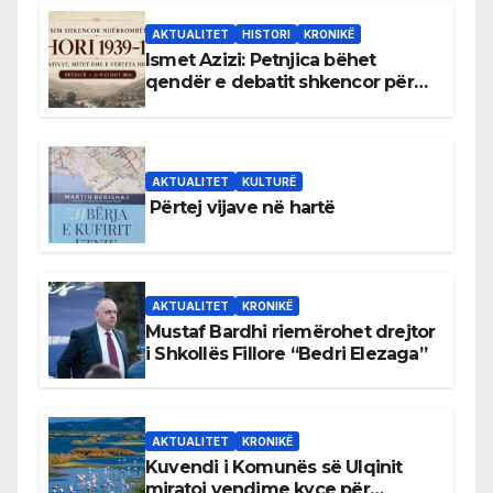
AKTUALITET
HISTORI
KRONIKË
Ismet Azizi: Petnjica bëhet
qendër e debatit shkencor për
Bihorin gjatë viteve 1939–1948
AKTUALITET
KULTURË
Përtej vijave në hartë
AKTUALITET
KRONIKË
Mustaf Bardhi riemërohet drejtor
i Shkollës Fillore “Bedri Elezaga”
AKTUALITET
KRONIKË
Kuvendi i Komunës së Ulqinit
miratoi vendime kyçe për