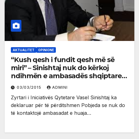
AKTUALITET
OPINIONE
“Kush qesh i fundit qesh më së
miri” – Sinishtaj nuk do kërkoj
ndihmën e ambasadës shqiptare
rreth postit të deputetit
03/03/2015
ADMINI
Zyrtari i Iniciativës Qytetare Vasel Sinishtaj ka
deklaruar për të përditshmen Pobjeda se nuk do
të kontaktojë ambasadat e huaja…