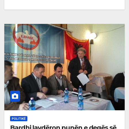
POLITIKË
Bardhi lavdëron punën e degës së