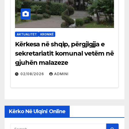
AKTUALITET
KRONIKË
Kërkesa në shqip, përgjigjja e
sekretariatit komunal vetëm në
gjuhën malazeze
02/08/2026
ADMINI
Kërko Në Ulqini Online