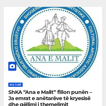
KULTURË
ShKA “Ana e Malit” fillon punën –
Ja emrat e anëtarëve të kryesisë
dhe qëllimi i themelimit