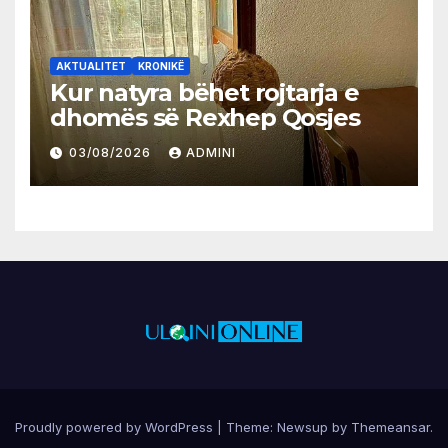
AKTUALITET
KRONIKË
Kur natyra bëhet rojtarja e
dhomës së Rexhep Qosjes
03/08/2026
ADMINI
Proudly powered by WordPress
|
Theme:
Newsup
by
Themeansar
.