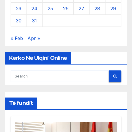
23
24
25
26
27
28
29
30
31
« Feb
Apr »
Kërko Në Ulqini Online
Të fundit