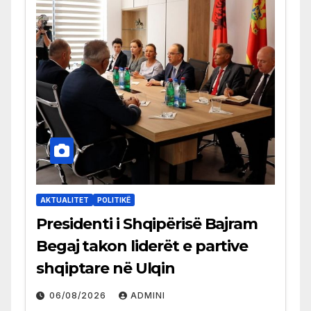
AKTUALITET
POLITIKË
Presidenti i Shqipërisë Bajram
Begaj takon liderët e partive
shqiptare në Ulqin
06/08/2026
ADMINI