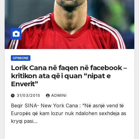
OPINIONE
Lorik Cana në faqen në facebook –
kritikon ata që i quan “nipat e
Enverit”
31/03/2015
ADMINI
Beqir SINA- New York Cana : “Në asnjë vend të
Europës që kam lozur nuk ndalohen sexhdeja as
kryqi pasi…