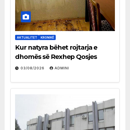
AKTUALITET
KRONIKË
Kur natyra bëhet rojtarja e
dhomës së Rexhep Qosjes
03/08/2026
ADMINI