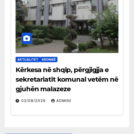
AKTUALITET
KRONIKË
Kërkesa në shqip, përgjigjja e
sekretariatit komunal vetëm në
gjuhën malazeze
02/08/2026
ADMINI