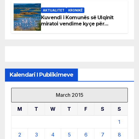
AKTUALITET
KRONIKË
Kuvendi i Komunës së Ulqinit
miratoi vendime kyçe për
mbrojtjen e natyrës dhe
menaxhimin e qëndrueshëm të
burimeve më të çmuara
Kalendari I Publikimeve
March 2015
M
T
W
T
F
S
S
1
2
3
4
5
6
7
8