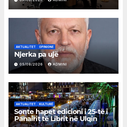
AKTUALITET
OPINIONE
Njerka pa ujë
05/08/2026
ADMINI
AKTUALITET
KULTURË
Sonte hapet edicioni i 25-të i
Panairit të Librit në Ulqin