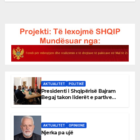
AKTUALITET
POLITIKË
Presidenti i Shqipërisë Bajram
Begaj takon liderët e partive
shqiptare në Ulqin
AKTUALITET
OPINIONE
Njerka pa ujë