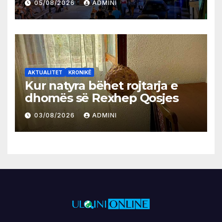
05/08/2026
ADMINI
AKTUALITET
KRONIKË
Kur natyra bëhet rojtarja e
dhomës së Rexhep Qosjes
03/08/2026
ADMINI