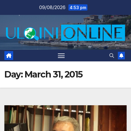
Skip
09/08/2026
4:53 pm
to
content
Day:
March 31, 2015