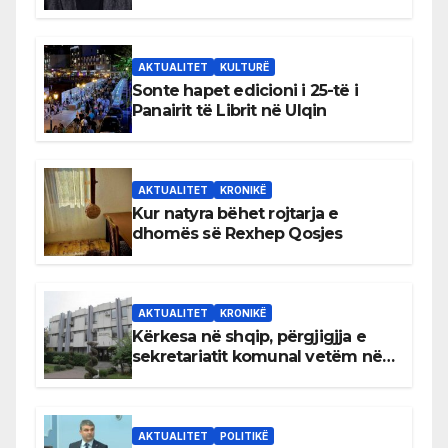
AKTUALITET
KULTURË
Sonte hapet edicioni i 25-të i
Panairit të Librit në Ulqin
AKTUALITET
KRONIKË
Kur natyra bëhet rojtarja e
dhomës së Rexhep Qosjes
AKTUALITET
KRONIKË
Kërkesa në shqip, përgjigjja e
sekretariatit komunal vetëm në
gjuhën malazeze
AKTUALITET
POLITIKË