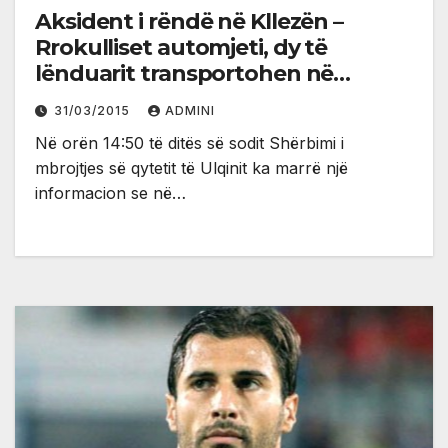
Aksident i rëndë në Kllezën –
Rrokulliset automjeti, dy të
lënduarit transportohen në
spitalin e Tivarit (foto , video)
31/03/2015
ADMINI
Në orën 14:50 të ditës së sodit Shërbimi i
mbrojtjes së qytetit të Ulqinit ka marrë një
informacion se në…