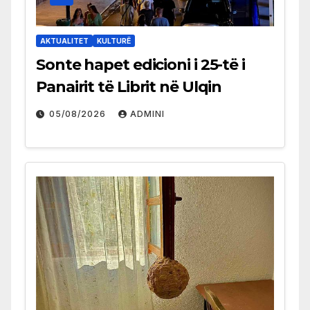
AKTUALITET
KULTURË
Sonte hapet edicioni i 25-të i
Panairit të Librit në Ulqin
05/08/2026
ADMINI