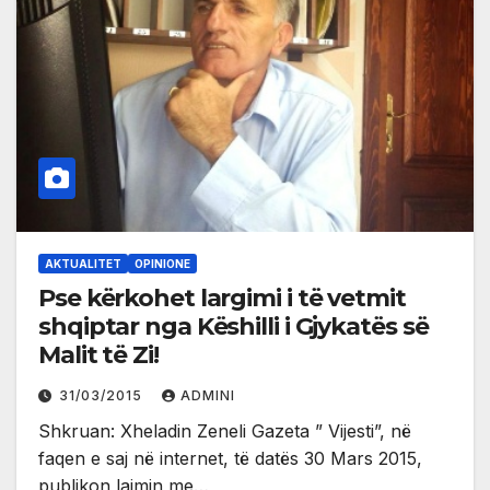
AKTUALITET
OPINIONE
Pse kërkohet largimi i të vetmit
shqiptar nga Këshilli i Gjykatës së
Malit të Zi!
31/03/2015
ADMINI
Shkruan: Xheladin Zeneli Gazeta ” Vijesti”, në
faqen e saj në internet, të datës 30 Mars 2015,
publikon lajmin me…