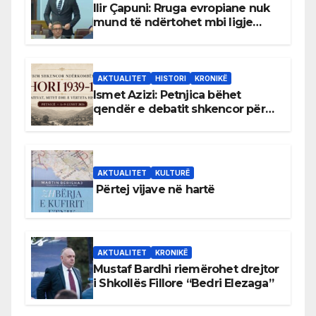
Ilir Çapuni: Rruga evropiane nuk
mund të ndërtohet mbi ligje
antikushtetuese
AKTUALITET
HISTORI
KRONIKË
Ismet Azizi: Petnjica bëhet
qendër e debatit shkencor për
Bihorin gjatë viteve 1939–1948
AKTUALITET
KULTURË
Përtej vijave në hartë
AKTUALITET
KRONIKË
Mustaf Bardhi riemërohet drejtor
i Shkollës Fillore “Bedri Elezaga”