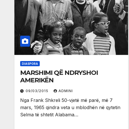
DIASPORA
MARSHIMI QË NDRYSHOI
AMERIKËN
09/03/2015
ADMINI
Nga Frank Shkreli 50-vjetë më parë, më 7
mars, 1965 qindra veta u mblodhën në qytetin
Selma të shtetit Alabama…