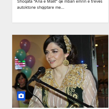
Shoqata “Ana e Malit” që mban emrin e trevës
autoktone shqiptare me…