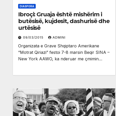
DIASPORA
Ibroçi: Gruaja është mishërim i
butësisë, kujdesit, dashurisë dhe
urtësisë
09/03/2015
ADMINI
Organizata e Grave Shqiptaro Amerikane
“Motrat Qiriazi” festoi 7-8 marsin Beqir SINA –
New York AAWO, ka nderuar me çmimin…