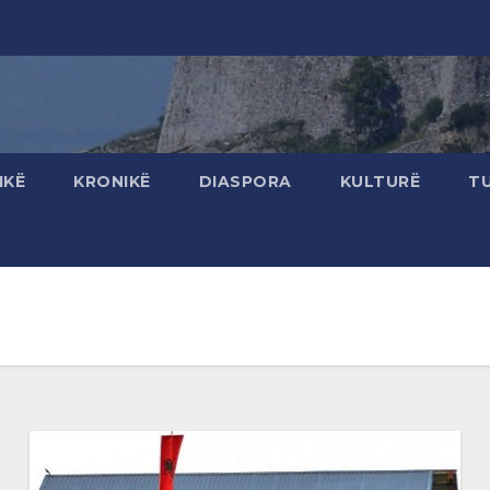
IKË
KRONIKË
DIASPORA
KULTURË
T