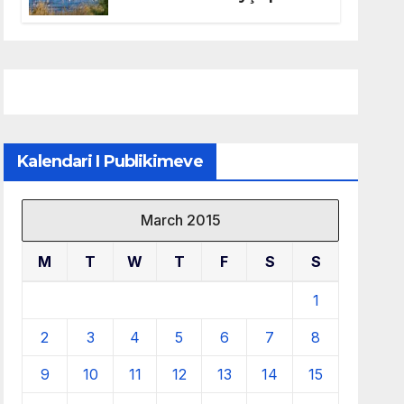
mbrojtjen e natyrës dhe
menaxhimin e qëndrueshëm
të burimeve më të çmuara
Kalendari I Publikimeve
March 2015
M
T
W
T
F
S
S
1
2
3
4
5
6
7
8
9
10
11
12
13
14
15