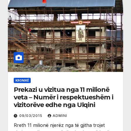
KRONIKË
Prekazi u vizitua nga 11 milionë
veta – Numër i respektueshëm i
vizitorëve edhe nga Ulqini
09/03/2015
ADMINI
Rreth 11 milionë njerëz nga të gjitha trojet