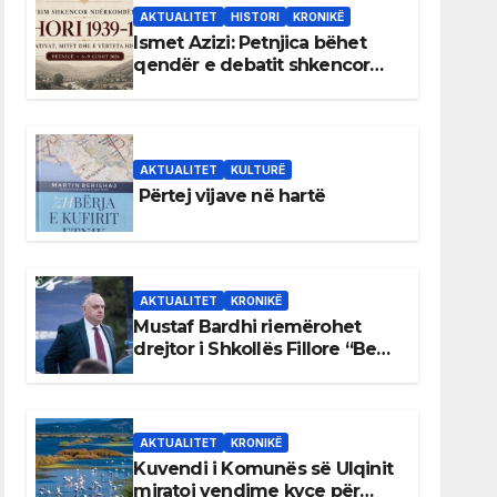
AKTUALITET
HISTORI
KRONIKË
Ismet Azizi: Petnjica bëhet
qendër e debatit shkencor
për Bihorin gjatë viteve 1939–
1948
AKTUALITET
KULTURË
Përtej vijave në hartë
AKTUALITET
KRONIKË
Mustaf Bardhi riemërohet
drejtor i Shkollës Fillore “Bedri
Elezaga”
AKTUALITET
KRONIKË
Kuvendi i Komunës së Ulqinit
miratoi vendime kyçe për