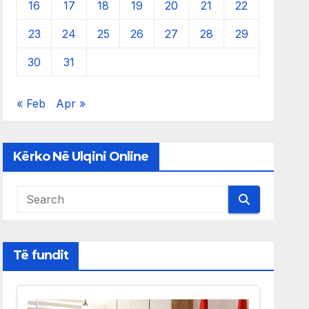
16
17
18
19
20
21
22
23
24
25
26
27
28
29
30
31
« Feb
Apr »
Kërko Në Ulqini Online
Të fundit