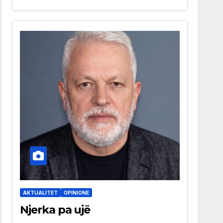
AKTUALITET
OPINIONE
Njerka pa ujë