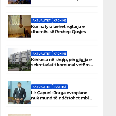
AKTUALITET
KRONIKË
Kur natyra bëhet rojtarja e
dhomës së Rexhep Qosjes
AKTUALITET
KRONIKË
Kërkesa në shqip, përgjigjja e
sekretariatit komunal vetëm
në gjuhën malazeze
AKTUALITET
POLITIKË
Ilir Çapuni: Rruga evropiane
nuk mund të ndërtohet mbi
ligje antikushtetuese