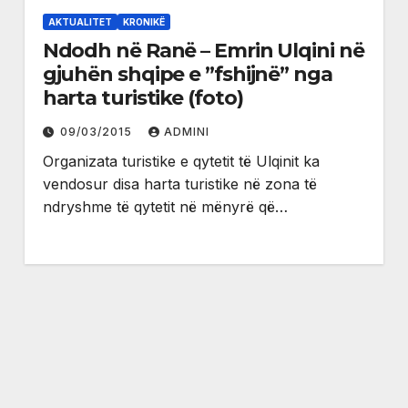
AKTUALITET
KRONIKË
Ndodh në Ranë – Emrin Ulqini në
gjuhën shqipe e ”fshijnë” nga
harta turistike (foto)
09/03/2015
ADMINI
Organizata turistike e qytetit të Ulqinit ka
vendosur disa harta turistike në zona të
ndryshme të qytetit në mënyrë që…