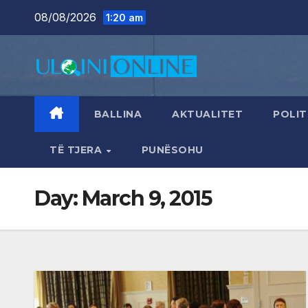
Skip
08/08/2026
1:20 am
to
content
BALLINA
AKTUALITET
POLIT
TË TJERA
PUNËSOHU
Day:
March 9, 2015