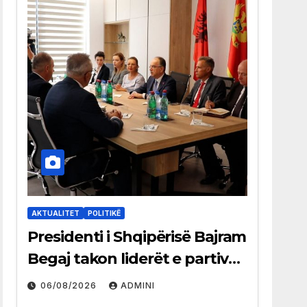
AKTUALITET
POLITIKË
Presidenti i Shqipërisë Bajram
Begaj takon liderët e partive
shqiptare në Ulqin
06/08/2026
ADMINI