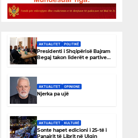
AKTUALITET
POLITIKË
Presidenti i Shqipërisë Bajram
Begaj takon liderët e partive
shqiptare në Ulqin
AKTUALITET
OPINIONE
Njerka pa ujë
AKTUALITET
KULTURË
Sonte hapet edicioni i 25-të i
Panairit të Librit në Ulqin