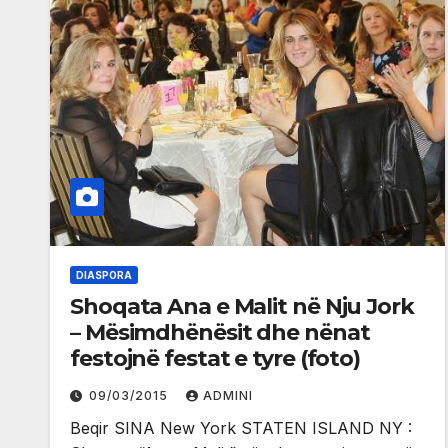
DIASPORA
Shoqata Ana e Malit në Nju Jork
– Mësimdhënësit dhe nënat
festojnë festat e tyre (foto)
09/03/2015
ADMINI
Beqir SINA New York STATEN ISLAND NY :