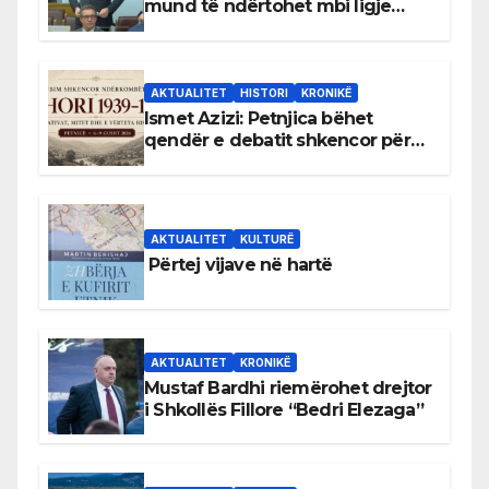
mund të ndërtohet mbi ligje
antikushtetuese
AKTUALITET
HISTORI
KRONIKË
Ismet Azizi: Petnjica bëhet
qendër e debatit shkencor për
Bihorin gjatë viteve 1939–1948
AKTUALITET
KULTURË
Përtej vijave në hartë
AKTUALITET
KRONIKË
Mustaf Bardhi riemërohet drejtor
i Shkollës Fillore “Bedri Elezaga”