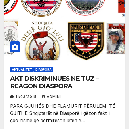
AKTUALITET
DIASPORA
AKT DISKRIMINUES NE TUZ –
REAGON DIASPORA
11/03/2015
ADMINI
PARA GJUHËS DHE FLAMURIT PËRULEMI TË
GJITHË Shqiptarët në Diasporë i gëzon fakti i
çdo nisme që përmirëson jetën e…