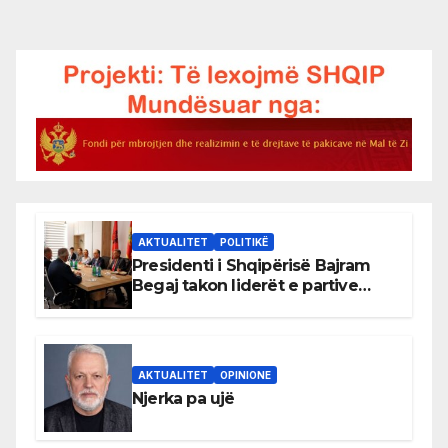
AKTUALITET
POLITIKË
Presidenti i Shqipërisë Bajram
Begaj takon liderët e partive
shqiptare në Ulqin
AKTUALITET
OPINIONE
Njerka pa ujë