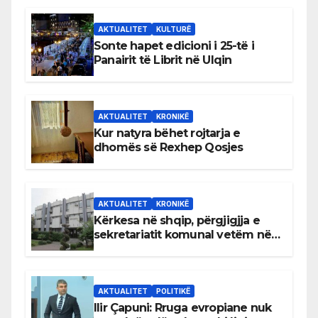
AKTUALITET
KULTURË
Sonte hapet edicioni i 25-të i
Panairit të Librit në Ulqin
AKTUALITET
KRONIKË
Kur natyra bëhet rojtarja e
dhomës së Rexhep Qosjes
AKTUALITET
KRONIKË
Kërkesa në shqip, përgjigjja e
sekretariatit komunal vetëm në
gjuhën malazeze
AKTUALITET
POLITIKË
Ilir Çapuni: Rruga evropiane nuk