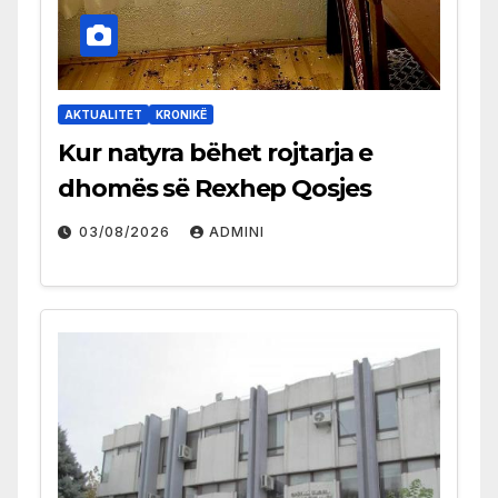
AKTUALITET
KRONIKË
Kur natyra bëhet rojtarja e
dhomës së Rexhep Qosjes
03/08/2026
ADMINI