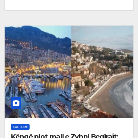
KULTURË
Këngë plot mall e Zyhni Beqirajt: