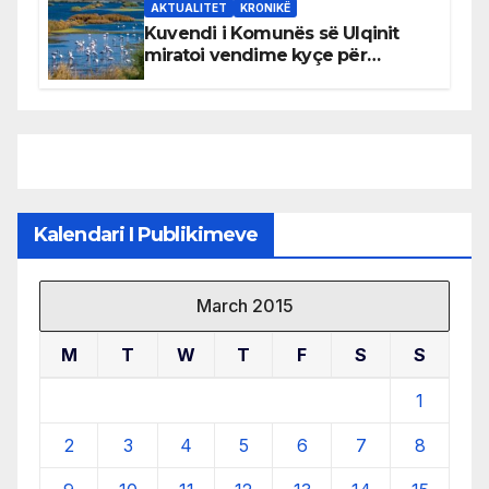
AKTUALITET
KRONIKË
Kuvendi i Komunës së Ulqinit
miratoi vendime kyçe për
mbrojtjen e natyrës dhe
menaxhimin e qëndrueshëm të
burimeve më të çmuara
Kalendari I Publikimeve
March 2015
M
T
W
T
F
S
S
1
2
3
4
5
6
7
8