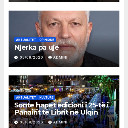
AKTUALITET
OPINIONE
Njerka pa ujë
05/08/2026
ADMINI
AKTUALITET
KULTURË
Sonte hapet edicioni i 25-të i
Panairit të Librit në Ulqin
05/08/2026
ADMINI