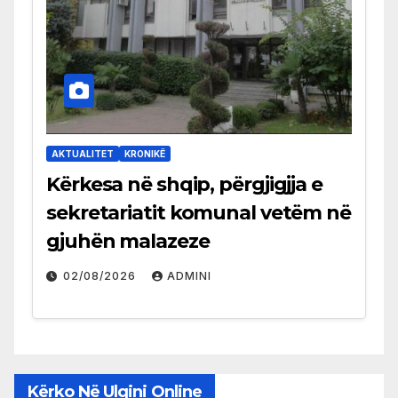
AKTUALITET
KRONIKË
Kërkesa në shqip, përgjigjja e
sekretariatit komunal vetëm në
gjuhën malazeze
02/08/2026
ADMINI
Kërko Në Ulqini Online