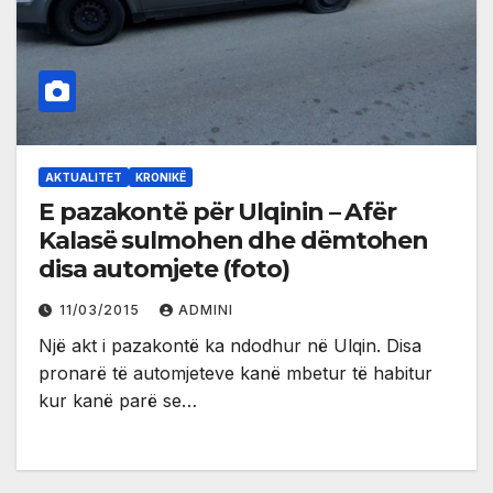
AKTUALITET
KRONIKË
E pazakontë për Ulqinin – Afër
Kalasë sulmohen dhe dëmtohen
disa automjete (foto)
11/03/2015
ADMINI
Një akt i pazakontë ka ndodhur në Ulqin. Disa
pronarë të automjeteve kanë mbetur të habitur
kur kanë parë se…