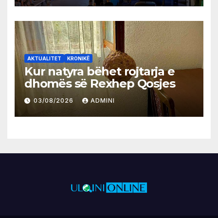
AKTUALITET
KRONIKË
Kur natyra bëhet rojtarja e
dhomës së Rexhep Qosjes
03/08/2026
ADMINI