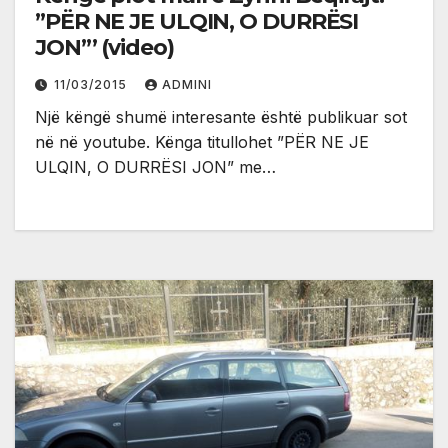
”PËR NE JE ULQIN, O DURRËSI
JON”’ (video)
11/03/2015
ADMINI
Një këngë shumë interesante është publikuar sot
në në youtube. Kënga titullohet ”PËR NE JE
ULQIN, O DURRËSI JON” me…