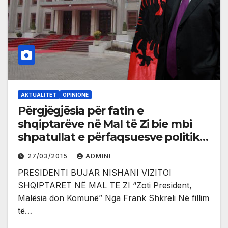
AKTUALITET
OPINIONE
Përgjëgjësia për fatin e
shqiptarëve në Mal të Zi bie mbi
shpatullat e përfaqsuesve politikë
të shqiptarëve atje – Rreth vizitës
27/03/2015
ADMINI
së Presidentit Bujar Nishani
PRESIDENTI BUJAR NISHANI VIZITOI
SHQIPTARËT NË MAL TË ZI “Zoti President,
Malësia don Komunë” Nga Frank Shkreli Në fillim
të…