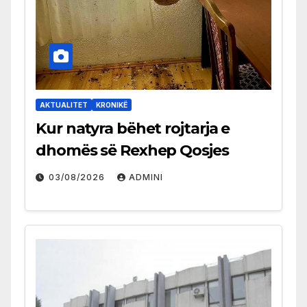
AKTUALITET
KRONIKË
Kur natyra bëhet rojtarja e
dhomës së Rexhep Qosjes
03/08/2026
ADMINI