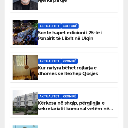
Njerka pa ujë
AKTUALITET
KULTURË
Sonte hapet edicioni i 25-të i
Panairit të Librit në Ulqin
AKTUALITET
KRONIKË
Kur natyra bëhet rojtarja e
dhomës së Rexhep Qosjes
AKTUALITET
KRONIKË
Kërkesa në shqip, përgjigjja e
sekretariatit komunal vetëm në
gjuhën malazeze