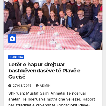
DIASPORA
Letër e hapur drejtuar
bashkëvendasëve të Plavë e
Gucisë
27/03/2015
ADMINI
Shkruan: Mustaf Salihi Ahmetaj Te nderuar
anëtar, Te nderuar/a motra dhe vëllezër, Raport
për zgjedhjet e kuvendit të Fondacionit Plavë-