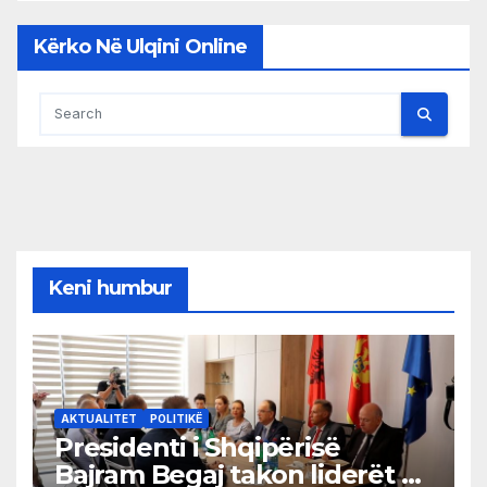
Kërko Në Ulqini Online
Keni humbur
AKTUALITET
POLITIKË
Presidenti i Shqipërisë
Bajram Begaj takon liderët e