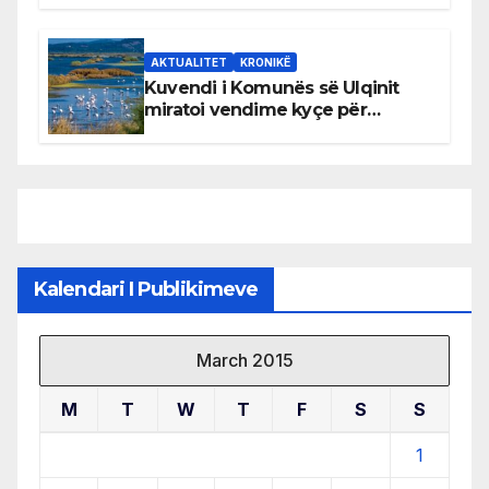
AKTUALITET
KRONIKË
Kuvendi i Komunës së Ulqinit
miratoi vendime kyçe për
mbrojtjen e natyrës dhe
menaxhimin e qëndrueshëm të
burimeve më të çmuara
Kalendari I Publikimeve
March 2015
M
T
W
T
F
S
S
1