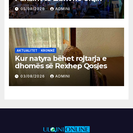
05/08/2026
ADMINI
AKTUALITET
KRONIKË
Kur natyra bëhet rojtarja e
dhomës së Rexhep Qosjes
03/08/2026
ADMINI