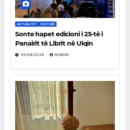
AKTUALITET
KULTURË
Sonte hapet edicioni i 25-të i
Panairit të Librit në Ulqin
05/08/2026
ADMINI