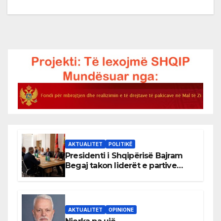
AKTUALITET
POLITIKË
Presidenti i Shqipërisë Bajram
Begaj takon liderët e partive
shqiptare në Ulqin
AKTUALITET
OPINIONE