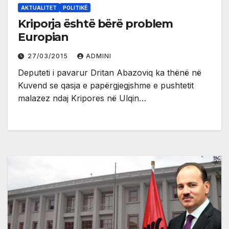
AKTUALITET
POLITIKË
Kriporja është bërë problem
Europian
27/03/2015
ADMINI
Deputeti i pavarur Dritan Abazoviq ka thënë në
Kuvend se qasja e papërgjegjshme e pushtetit
malazez ndaj Kripores në Ulqin…