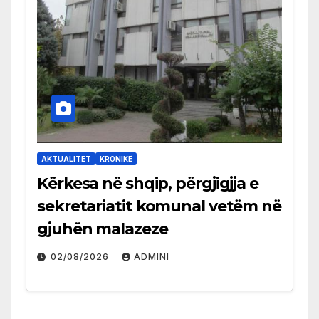
AKTUALITET
KRONIKË
Kërkesa në shqip, përgjigjja e
sekretariatit komunal vetëm në
gjuhën malazeze
02/08/2026
ADMINI