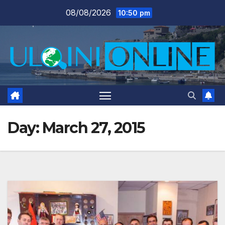
Skip
08/08/2026
10:50 pm
to
content
Day:
March 27, 2015