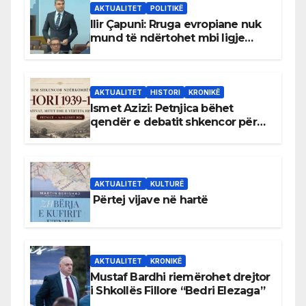
AKTUALITET
POLITIKË
Ilir Çapuni: Rruga evropiane nuk
mund të ndërtohet mbi ligje
antikushtetuese
AKTUALITET
HISTORI
KRONIKË
Ismet Azizi: Petnjica bëhet
qendër e debatit shkencor për
Bihorin gjatë viteve 1939–1948
AKTUALITET
KULTURË
Përtej vijave në hartë
AKTUALITET
KRONIKË
Mustaf Bardhi riemërohet drejtor
i Shkollës Fillore “Bedri Elezaga”