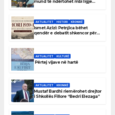
mund të ndërtohet mbi ligje
antikushtetuese
AKTUALITET
HISTORI
KRONIKË
Ismet Azizi: Petnjica bëhet
qendër e debatit shkencor për
Bihorin gjatë viteve 1939–1948
AKTUALITET
KULTURË
Përtej vijave në hartë
AKTUALITET
KRONIKË
Mustaf Bardhi riemërohet drejtor
i Shkollës Fillore “Bedri Elezaga”