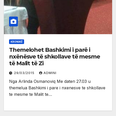
KRONIKË
Themelohet Bashkimi i parë i
nxënësve të shkollave të mesme
të Malit të Zi
29/03/2015
ADMINI
Nga Arlinda Osmanoviq Me daten 27.03 u
themelua Bashkimi i pare i nxenesve te shkollave
te mesme te Malit te…