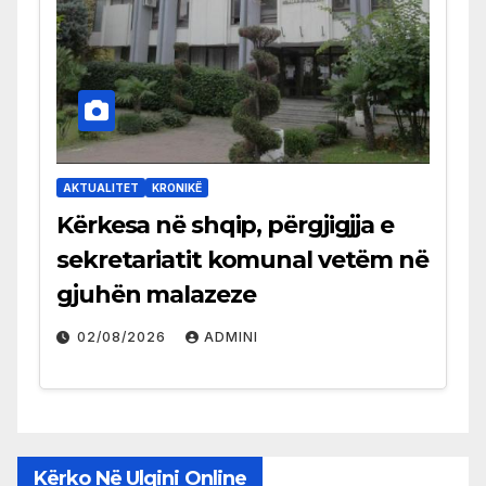
AKTUALITET
KRONIKË
Kërkesa në shqip, përgjigjja e
sekretariatit komunal vetëm në
gjuhën malazeze
02/08/2026
ADMINI
Kërko Në Ulqini Online