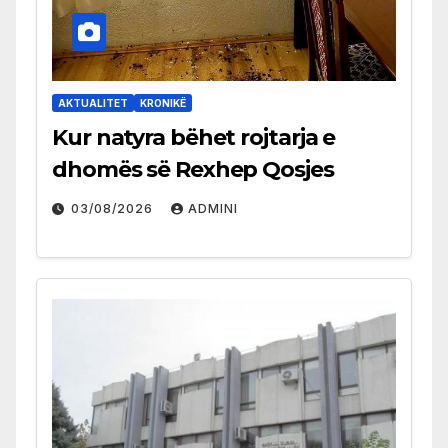
AKTUALITET
KRONIKË
Kur natyra bëhet rojtarja e
dhomës së Rexhep Qosjes
03/08/2026
ADMINI