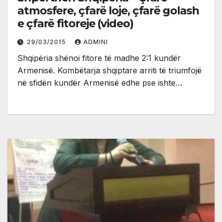
atmosfere, çfarë loje, çfarë golash
e çfarë fitoreje (video)
29/03/2015
ADMINI
Shqipëria shënoi fitore të madhe 2:1 kundër
Armenisë. Kombëtarja shqiptare arriti të triumfojë
në sfidën kundër Armenisë edhe pse ishte…