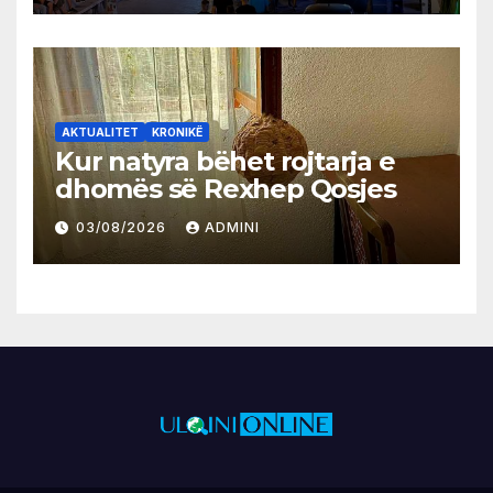
AKTUALITET
KRONIKË
Kur natyra bëhet rojtarja e
dhomës së Rexhep Qosjes
03/08/2026
ADMINI