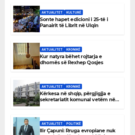
AKTUALITET
KULTURË
Sonte hapet edicioni i 25-të i
Panairit të Librit në Ulqin
AKTUALITET
KRONIKË
Kur natyra bëhet rojtarja e
dhomës së Rexhep Qosjes
AKTUALITET
KRONIKË
Kërkesa në shqip, përgjigjja e
sekretariatit komunal vetëm në
gjuhën malazeze
AKTUALITET
POLITIKË
Ilir Çapuni: Rruga evropiane nuk