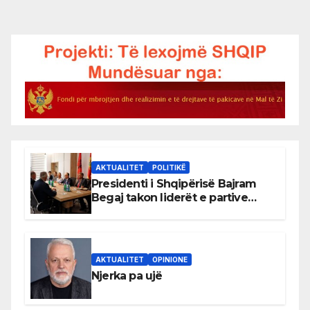
AKTUALITET
POLITIKË
Presidenti i Shqipërisë Bajram
Begaj takon liderët e partive
shqiptare në Ulqin
AKTUALITET
OPINIONE
Njerka pa ujë