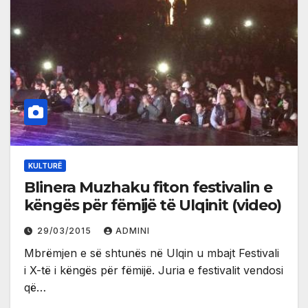
KULTURË
Blinera Muzhaku fiton festivalin e
këngës për fëmijë të Ulqinit (video)
29/03/2015
ADMINI
Mbrëmjen e së shtunës në Ulqin u mbajt Festivali
i X-të i këngës për fëmijë. Juria e festivalit vendosi
që…