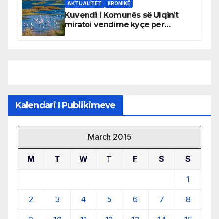
AKTUALITET
KRONIKË
Kuvendi i Komunës së Ulqinit
miratoi vendime kyçe për
mbrojtjen e natyrës dhe
menaxhimin e qëndrueshëm të
burimeve më të çmuara
Kalendari I Publikimeve
March 2015
M
T
W
T
F
S
S
1
2
3
4
5
6
7
8