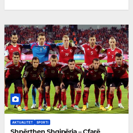
AKTUALITET
SPORTI
Shpërthen Shqipëria – Çfarë