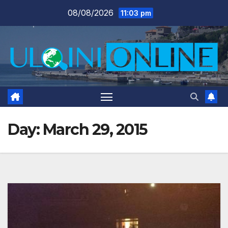
Skip
08/08/2026
11:03 pm
to
content
Day:
March 29, 2015