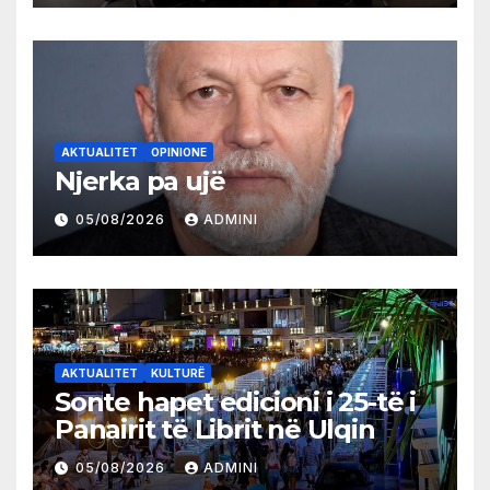
AKTUALITET
OPINIONE
Njerka pa ujë
05/08/2026
ADMINI
AKTUALITET
KULTURË
Sonte hapet edicioni i 25-të i
Panairit të Librit në Ulqin
05/08/2026
ADMINI