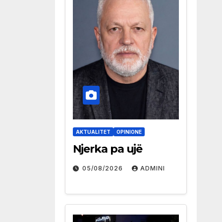
AKTUALITET
OPINIONE
Njerka pa ujë
05/08/2026
ADMINI