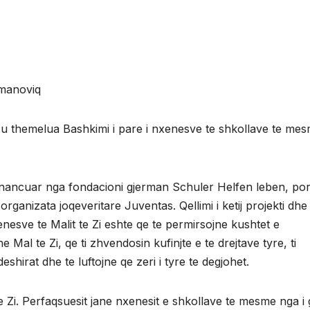
manoviq
u themelua Bashkimi i pare i nxenesve te shkollave te mes
financuar nga fondacioni gjerman Schuler Helfen leben, por
ganizata joqeveritare Juventas. Qellimi i ketij projekti dhe
nesve te Malit te Zi eshte qe te permirsojne kushtet e
 Mal te Zi, qe ti zhvendosin kufinjte e te drejtave tyre, ti
eshirat dhe te luftojne qe zeri i tyre te degjohet.
 Zi. Perfaqsuesit jane nxenesit e shkollave te mesme nga i g