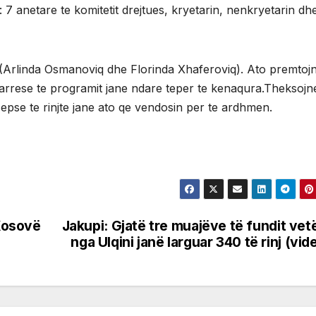
 7 anetare te komitetit drejtues, kryetarin, nenkryetarin dh
 (Arlinda Osmanoviq dhe Florinda Xhaferoviq). Ato premtoj
emarrese te programit jane ndare teper te kenaqura.Theksojn
pse te rinjte jane ato qe vendosin per te ardhmen.
Kosovë
Jakupi: Gjatë tre muajëve të fundit ve
nga Ulqini janë larguar 340 të rinj (vid