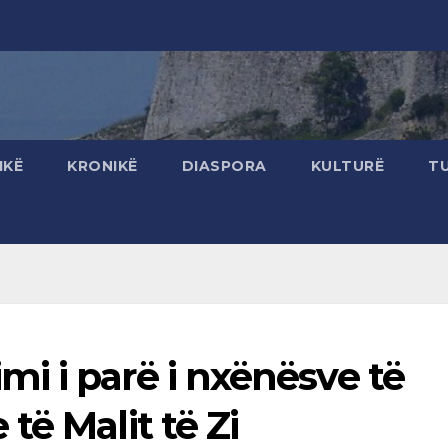
IKË
KRONIKË
DIASPORA
KULTURË
T
i i parë i nxënësve të
të Malit të Zi