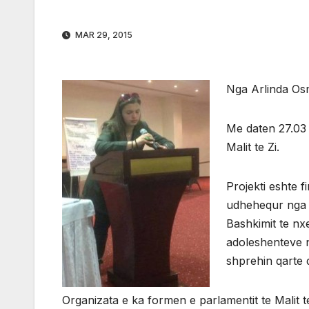
MAR 29, 2015
Nga Arlinda Os
Me daten 27.03 
Malit te Zi.
Projekti eshte 
udhehequr nga or
Bashkimit te nxe
adoleshenteve ne
shprehin qarte d
Organizata e ka formen e parlamentit te Malit te