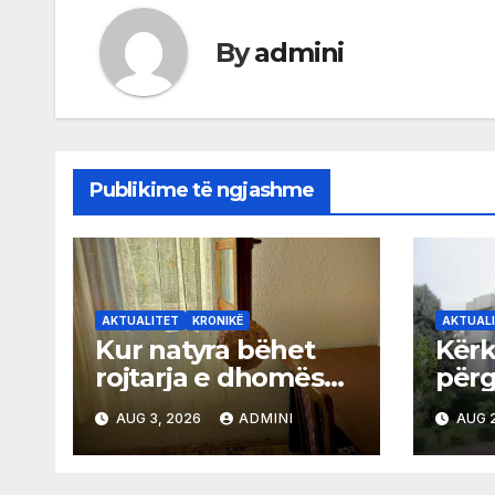
By
admini
Publikime të ngjashme
AKTUALITET
KRONIKË
AKTUAL
Kur natyra bëhet
Kërk
rojtarja e dhomës
përgj
së Rexhep Qosjes
sekr
AUG 3, 2026
ADMINI
AUG 2
kom
gjuh