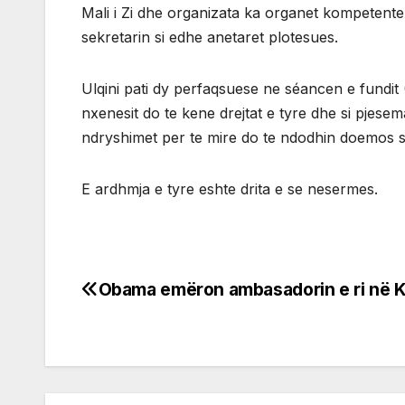
Mali i Zi dhe organizata ka organet kompetente:
sekretarin si edhe anetaret plotesues.
Ulqini pati dy perfaqsuese ne séancen e fundit
nxenesit do te kene drejtat e tyre dhe si pjes
ndryshimet per te mire do te ndodhin doemos se
E ardhmja e tyre eshte drita e se nesermes.
Obama emëron ambasadorin e ri në 
Post
navigation