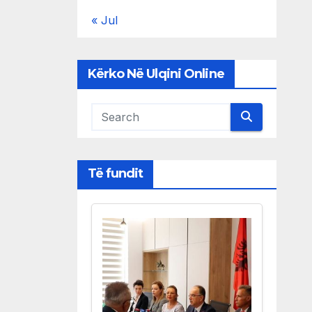
« Jul
Kërko Në Ulqini Online
Të fundit