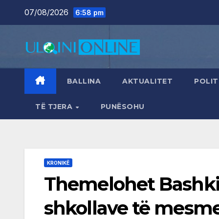
Skip
07/08/2026
6:58 pm
to
content
BALLINA
AKTUALITET
POLIT
TË TJERA
PUNËSOHU
KRONIKË
Themelohet Bashkim
shkollave të mesme 