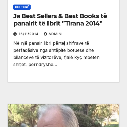
KULTURË
Ja Best Sellers & Best Books të
panairit të librit ”Tirana 2014”
16/11/2014
ADMINI
Në një panair libri përtej shifrave të
përfaqësive nga shtëpitë botuese dhe
bilanceve të vizitorëve, fjalë kyç mbeten
shitjet, përndryshe…