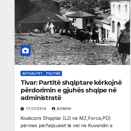
AKTUALITET
POLITIKË
Tivar: Partitë shqiptare kërkojnë
përdorimin e gjuhës shqipe në
administratë
17/11/2014
ADMINI
Koalicioni Shqiptar (LD ne MZ,Forca,PD)
përmes përfaqsuesit të vet ne Kuvendin e