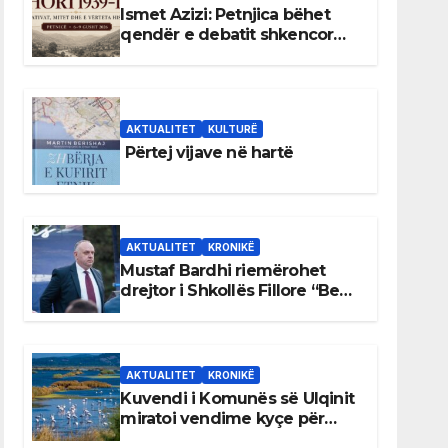
Ismet Azizi: Petnjica bëhet
qendër e debatit shkencor
për Bihorin gjatë viteve 1939–
1948
AKTUALITET
KULTURË
Përtej vijave në hartë
AKTUALITET
KRONIKË
Mustaf Bardhi riemërohet
drejtor i Shkollës Fillore “Bedri
Elezaga”
AKTUALITET
KRONIKË
Kuvendi i Komunës së Ulqinit
miratoi vendime kyçe për
mbrojtjen e natyrës dhe