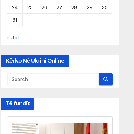
24
25
26
27
28
29
30
31
« Jul
Kërko Në Ulqini Online
Të fundit