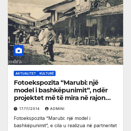
AKTUALITET
KULTURË
Fotoekspozita “Marubi: një
model i bashkëpunimit”, ndër
projektet më të mira në rajon
(video)
17/11/2014
ADMINI
Fotoekspozita “Marubi: një model i
bashkëpunimit”, e cila u realizua në partneritet