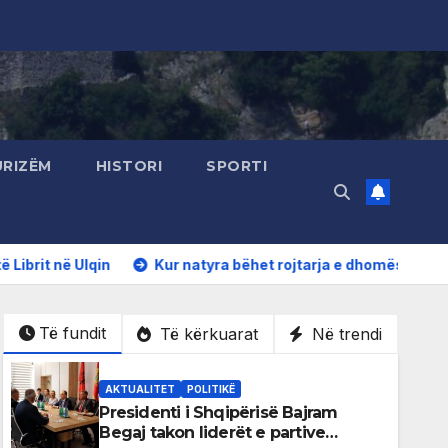
URIZËM
HISTORI
SPORTI
Kur natyra bëhet rojtarja e dhomës së Rexhep Qosjes
Të fundit
Të kërkuarat
Në trendi
AKTUALITET
POLITIKË
Presidenti i Shqipërisë Bajram
Begaj takon liderët e partive