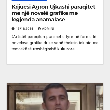
Krijuesi Agron Ujkashi paraqitet
me një novelë grafike me
legjenda anamalase
15/11/2014
ADMINI
(Artistët paraqiten punimet e tyre në formë të
novelave grafike duke venë theksin tek ato me
tematikë të trashëgimisë kulturore…