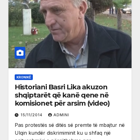
KRONIKË
Historiani Basri Lika akuzon
shqiptarët që kanë qene në
komisionet për arsim (video)
15/11/2014
ADMINI
Pas protestës së ditës së premte të mbajtur në
Ulqin kundër diskrimiminit ku u shfaq një