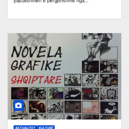
pajtueshmëri e përgjithshme nga…
AKTUALITET
KULTURË