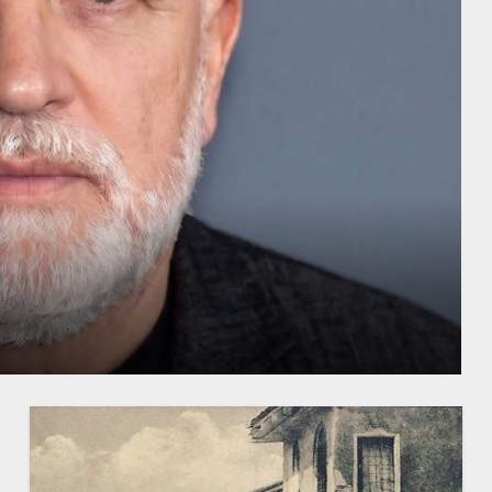
-të i Panairit të Librit në