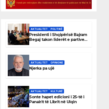
AKTUALITET
POLITIKË
Presidenti i Shqipërisë Bajram
Begaj takon liderët e partive
shqiptare në Ulqin
AKTUALITET
OPINIONE
Njerka pa ujë
AKTUALITET
KULTURË
Sonte hapet edicioni i 25-të i
Panairit të Librit në Ulqin