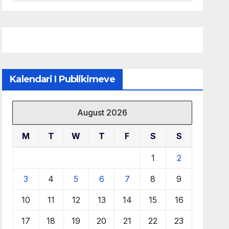
menaxhimin e qëndrueshëm
të burimeve më të çmuara
Kalendari I Publikimeve
August 2026
M
T
W
T
F
S
S
1
2
3
4
5
6
7
8
9
10
11
12
13
14
15
16
17
18
19
20
21
22
23