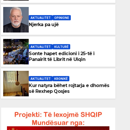
shqiptare në Ulqin
AKTUALITET
OPINIONE
Njerka pa ujë
AKTUALITET
KULTURË
Sonte hapet edicioni i 25-të i
AKTUALITET
KRONIKË
Panairit të Librit në Ulqin
Kur natyra bëhet rojtarja e
Qosjes
AKTUALITET
KRONIKË
Kur natyra bëhet rojtarja e dhomës
03/08/2026
ADMINI
së Rexhep Qosjes