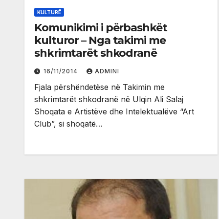
KULTURË
Komunikimi i përbashkët
kulturor – Nga takimi me
shkrimtarët shkodranë
16/11/2014
ADMINI
Fjala përshëndetëse në Takimin me
shkrimtarët shkodranë në Ulqin Ali Salaj
Shoqata e Artistëve dhe Intelektualëve “Art
Club”, si shoqatë…