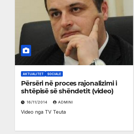
AKTUALITET
SOCIALE
Përsëri në proces rajonalizimi i
shtëpisë së shëndetit (video)
16/11/2014
ADMINI
Video nga TV Teuta