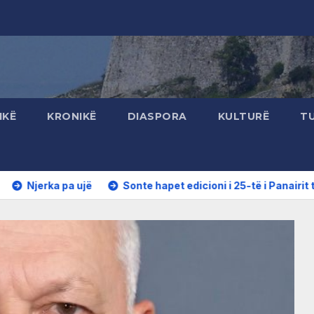
IKË
KRONIKË
DIASPORA
KULTURË
T
jë
Sonte hapet edicioni i 25-të i Panairit të Librit në Ulqin