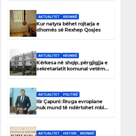
AKTUALITET
KRONIKË
Kur natyra bëhet rojtarja e
dhomës së Rexhep Qosjes
AKTUALITET
KRONIKË
Kërkesa në shqip, përgjigjja e
sekretariatit komunal vetëm
në gjuhën malazeze
AKTUALITET
POLITIKË
Ilir Çapuni: Rruga evropiane
nuk mund të ndërtohet mbi
ligje antikushtetuese
AKTUALITET
HISTORI
KRONIKË