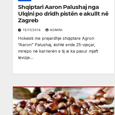
Shqiptari Aaron Palushaj nga
Ulqini po dridh pistën e akullt në
Zagreb
15/11/2014
ADMINI
Hokeisti me prejardhje shqiptare Agron
“Aaron” Palushaj, është ende 25-vjeçar,
mirëpo në karrierën e tij ai ka pasur mjaft
lëvizje…