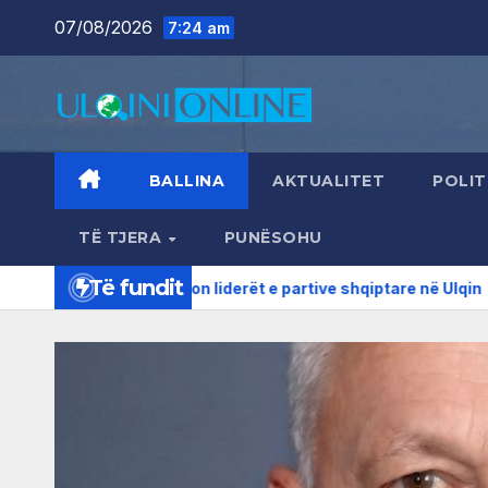
Skip
07/08/2026
7:24 am
to
content
BALLINA
AKTUALITET
POLIT
TË TJERA
PUNËSOHU
Të fundit
gaj takon liderët e partive shqiptare në Ulqin
Njerka pa u