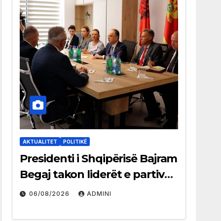
AKTUALITET
POLITIKË
Presidenti i Shqipërisë Bajram
Begaj takon liderët e partive
shqiptare në Ulqin
06/08/2026
ADMINI