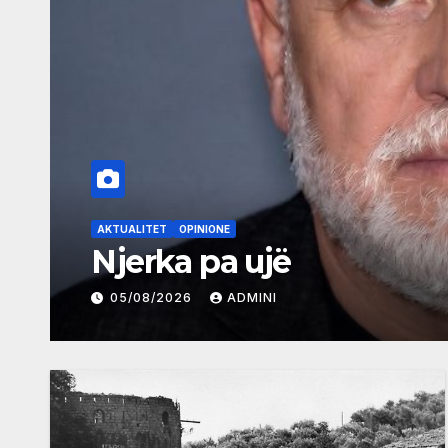
AKTUALITET
KULTURË
Sonte hapet edicioni i 25
Ulqin
05/08/2026
ADMINI