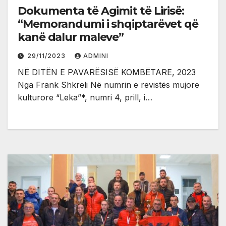
Dokumenta të Agimit të Lirisë:
“Memorandumi i shqiptarëvet që
kanë dalur maleve”
29/11/2023
ADMINI
NË DITËN E PAVARËSISË KOMBËTARE, 2023
Nga Frank Shkreli Në numrin e revistës mujore
kulturore “Leka”*, numri 4, prill, i…