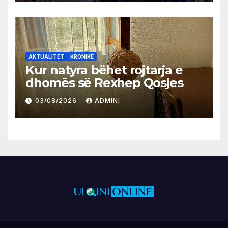
AKTUALITET
KRONIKË
Kur natyra bëhet rojtarja e
dhomës së Rexhep Qosjes
03/08/2026
ADMINI