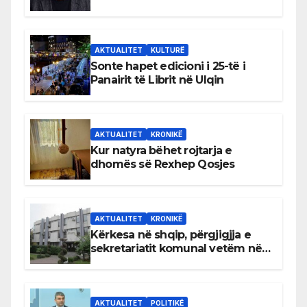
AKTUALITET
KULTURË
Sonte hapet edicioni i 25-të i
Panairit të Librit në Ulqin
AKTUALITET
KRONIKË
Kur natyra bëhet rojtarja e
dhomës së Rexhep Qosjes
AKTUALITET
KRONIKË
Kërkesa në shqip, përgjigjja e
sekretariatit komunal vetëm në
gjuhën malazeze
AKTUALITET
POLITIKË