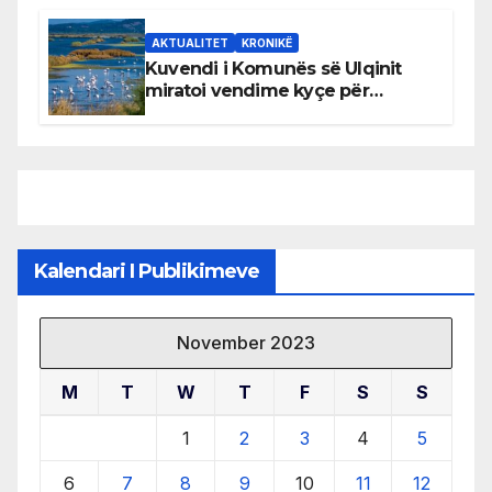
AKTUALITET
KRONIKË
Kuvendi i Komunës së Ulqinit
miratoi vendime kyçe për
mbrojtjen e natyrës dhe
menaxhimin e qëndrueshëm të
burimeve më të çmuara
Kalendari I Publikimeve
November 2023
M
T
W
T
F
S
S
1
2
3
4
5
6
7
8
9
10
11
12