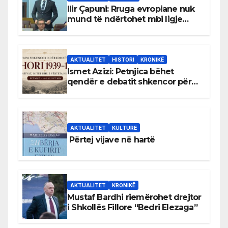
Ilir Çapuni: Rruga evropiane nuk
mund të ndërtohet mbi ligje
antikushtetuese
AKTUALITET
HISTORI
KRONIKË
Ismet Azizi: Petnjica bëhet
qendër e debatit shkencor për
Bihorin gjatë viteve 1939–1948
AKTUALITET
KULTURË
Përtej vijave në hartë
AKTUALITET
KRONIKË
Mustaf Bardhi riemërohet drejtor
i Shkollës Fillore “Bedri Elezaga”