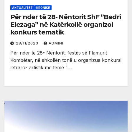
AKTUALITET
KRONIKË
Për nder të 28- Nëntorit ShF ”Bedri
Elezaga” në Katërkollë organizoi
konkurs tematik
28/11/2023
ADMINI
Për nder të 28- Nëntorit, festës së Flamurit
Kombëtar, në shkollën tonë u organizua konkursi
letraro- artistik me temë “…