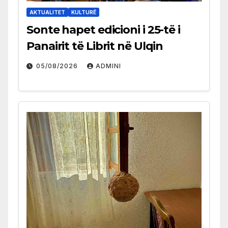
AKTUALITET
KULTURË
Sonte hapet edicioni i 25-të i
Panairit të Librit në Ulqin
05/08/2026
ADMINI