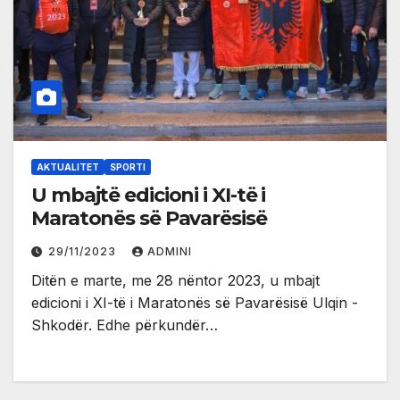
AKTUALITET
SPORTI
U mbajtë edicioni i XI-të i
Maratonës së Pavarësisë
29/11/2023
ADMINI
Ditën e marte, me 28 nëntor 2023, u mbajt
edicioni i XI-të i Maratonës së Pavarësisë Ulqin -
Shkodër. Edhe përkundër…