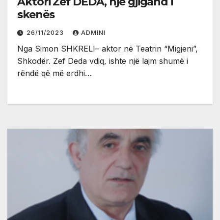
Aktori Zef DEDA, një gjigand i
skenës
26/11/2023
ADMINI
Nga Simon SHKRELI– aktor në Teatrin “Migjeni”,
Shkodër. Zef Deda vdiq, ishte një lajm shumë i
rëndë që më erdhi…