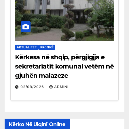
AKTUALITET
KRONIKË
Kërkesa në shqip, përgjigjja e
sekretariatit komunal vetëm në
gjuhën malazeze
02/08/2026
ADMINI
Kërko Në Ulqini Online