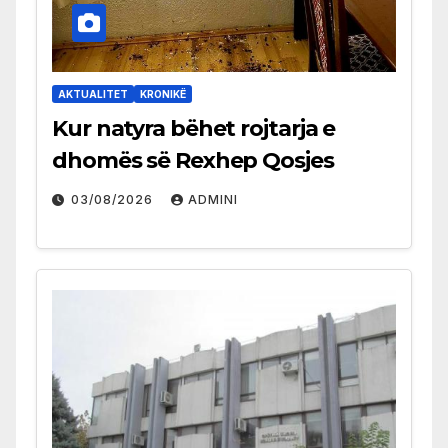
AKTUALITET
KRONIKË
Kur natyra bëhet rojtarja e
dhomës së Rexhep Qosjes
03/08/2026
ADMINI