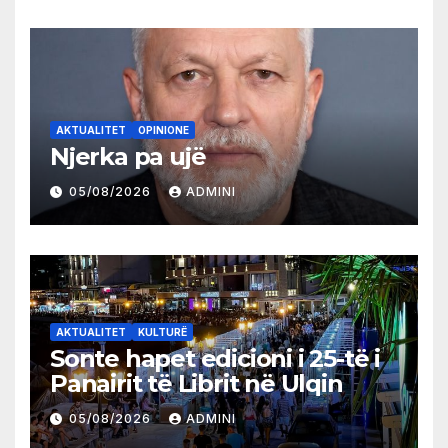
AKTUALITET
OPINIONE
Njerka pa ujë
05/08/2026
ADMINI
AKTUALITET
KULTURË
Sonte hapet edicioni i 25-të i
Panairit të Librit në Ulqin
05/08/2026
ADMINI