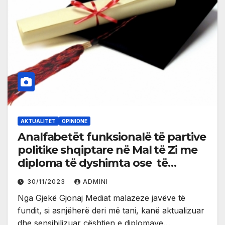
AKTUALITET
OPINIONE
Analfabetët funksionalë të partive
politike shqiptare në Mal të Zi me
diploma të dyshimta ose të
falsifikuara
30/11/2023
ADMINI
Nga Gjekë Gjonaj Mediat malazeze javëve të
fundit, si asnjëherë deri më tani, kanë aktualizuar
dhe sensibilizuar çështjen e diplomave…