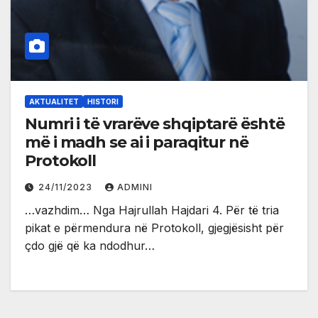
AKTUALITET
HISTORI
Numri i të vrarëve shqiptarë është
më i madh se ai i paraqitur në
Protokoll
24/11/2023
ADMINI
…vazhdim… Nga Hajrullah Hajdari 4. Për të tria
pikat e përmendura në Protokoll, gjegjësisht për
çdo gjë që ka ndodhur…