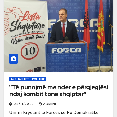
AKTUALITET
POLITIKË
”Të punojmë me nder e përgjegjësi
ndaj kombit tonë shqiptar”
28/11/2023
ADMINI
Urimi i Kryetarit të Forcës së Re Demokratike