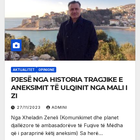
AKTUALITET
OPINIONE
PJESË NGA HISTORIA TRAGJIKE E
ANEKSIMIT TË ULQINIT NGA MALI I
ZI
27/11/2023
ADMINI
Nga Xheladin Zeneli (Komunikimet dhe planet
djallëzore të ambasadorëve të Fuqive të Mëdha
që i paraprinë këtij aneksimi) Sa herë…