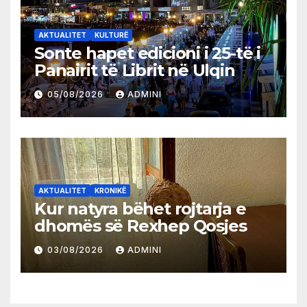
AKTUALITET
KULTURË
Sonte hapet edicioni i 25-të i
Panairit të Librit në Ulqin
05/08/2026
ADMINI
AKTUALITET
KRONIKË
Kur natyra bëhet rojtarja e
dhomës së Rexhep Qosjes
03/08/2026
ADMINI