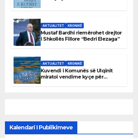
AKTUALITET
KRONIKË
Mustaf Bardhi riemërohet drejtor
i Shkollës Fillore “Bedri Elezaga”
AKTUALITET
KRONIKË
Kuvendi i Komunës së Ulqinit
miratoi vendime kyçe për
mbrojtjen e natyrës dhe
menaxhimin e qëndrueshëm të
burimeve më të çmuara
Kalendari I Publikimeve