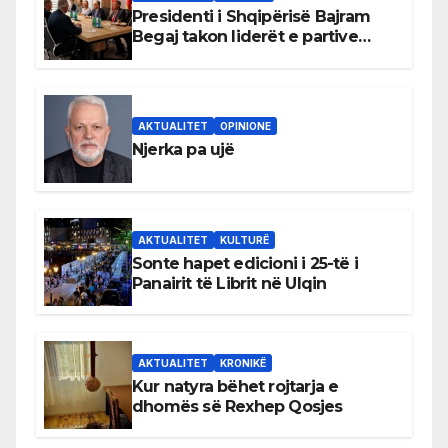
Presidenti i Shqipërisë Bajram
Begaj takon liderët e partive
shqiptare në Ulqin
AKTUALITET
OPINIONE
Njerka pa ujë
AKTUALITET
KULTURË
Sonte hapet edicioni i 25-të i
Panairit të Librit në Ulqin
AKTUALITET
KRONIKË
Kur natyra bëhet rojtarja e
dhomës së Rexhep Qosjes