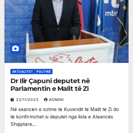
AKTUALITET
POLITIKË
Dr Ilir Çapuni deputet në
Parlamentin e Malit të Zi
22/11/2023
ADMINI
Në seancën e sotme të Kuvendit të Malit të Zi do
të konfirmohet si deputet nga lista e Aleancës
Shqiptare…