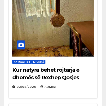
AKTUALITET
KRONIKË
Kur natyra bëhet rojtarja e
dhomës së Rexhep Qosjes
03/08/2026
ADMINI