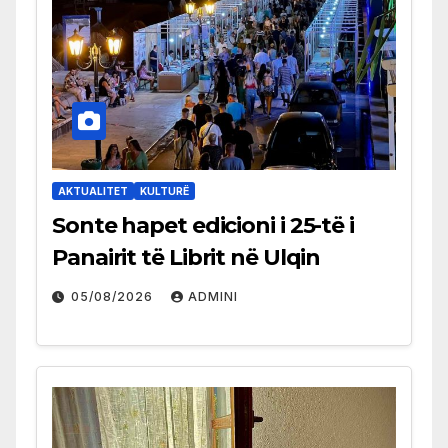
AKTUALITET
KULTURË
Sonte hapet edicioni i 25-të i
Panairit të Librit në Ulqin
05/08/2026
ADMINI