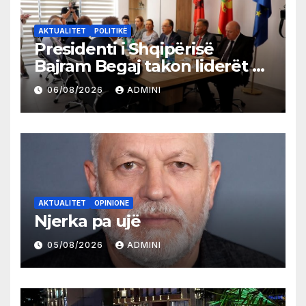
AKTUALITET
POLITIKË
Presidenti i Shqipërisë
Bajram Begaj takon liderët e
partive shqiptare në Ulqin
06/08/2026
ADMINI
AKTUALITET
OPINIONE
Njerka pa ujë
05/08/2026
ADMINI