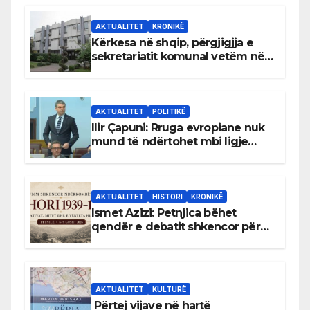
AKTUALITET
KRONIKË
Kërkesa në shqip, përgjigjja e
sekretariatit komunal vetëm në
gjuhën malazeze
AKTUALITET
POLITIKË
Ilir Çapuni: Rruga evropiane nuk
mund të ndërtohet mbi ligje
antikushtetuese
AKTUALITET
HISTORI
KRONIKË
Ismet Azizi: Petnjica bëhet
qendër e debatit shkencor për
Bihorin gjatë viteve 1939–1948
AKTUALITET
KULTURË
Përtej vijave në hartë