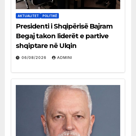
AKTUALITET
POLITIKË
Presidenti i Shqipërisë Bajram
Begaj takon liderët e partive
shqiptare në Ulqin
06/08/2026
ADMINI