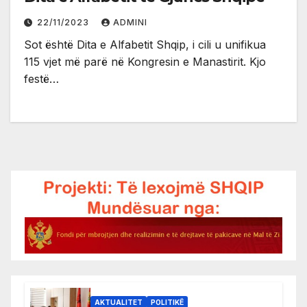
22/11/2023
ADMINI
Sot është Dita e Alfabetit Shqip, i cili u unifikua
115 vjet më parë në Kongresin e Manastirit. Kjo
festë…
AKTUALITET
POLITIKË