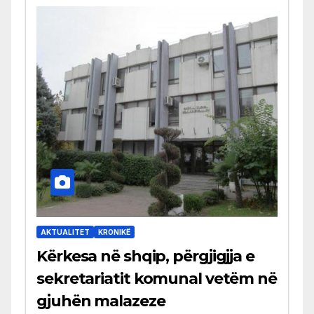
AKTUALITET
KRONIKË
Kërkesa në shqip, përgjigjja e
sekretariatit komunal vetëm në
gjuhën malazeze