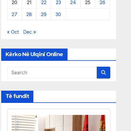
20
21
22
23
24
25
26
27
28
29
30
« Oct
Dec »
Kërko Në Ulqini Online
Të fundit