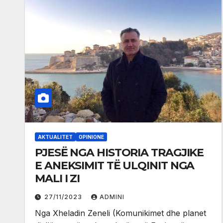
AKTUALITET
OPINIONE
PJESË NGA HISTORIA TRAGJIKE
E ANEKSIMIT TË ULQINIT NGA
MALI I ZI
27/11/2023
ADMINI
Nga Xheladin Zeneli (Komunikimet dhe planet