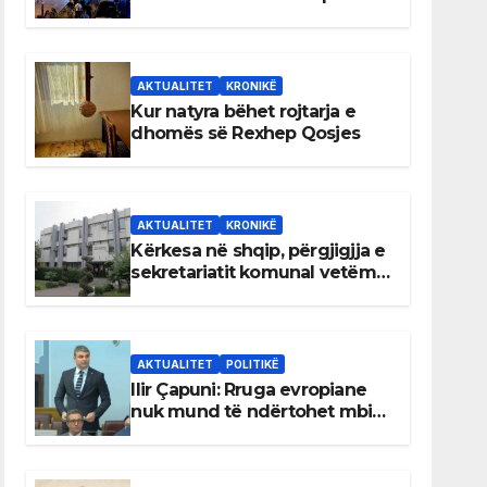
AKTUALITET
KRONIKË
Kur natyra bëhet rojtarja e
dhomës së Rexhep Qosjes
AKTUALITET
KRONIKË
Kërkesa në shqip, përgjigjja e
sekretariatit komunal vetëm
në gjuhën malazeze
AKTUALITET
POLITIKË
Ilir Çapuni: Rruga evropiane
nuk mund të ndërtohet mbi
ligje antikushtetuese