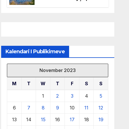
mbrojtjen e natyrës dhe
menaxhimin e qëndrueshëm
të burimeve më të çmuara
Kalendari I Publikimeve
November 2023
M
T
W
T
F
S
S
1
2
3
4
5
6
7
8
9
10
11
12
13
14
15
16
17
18
19