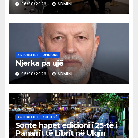
partive shqiptare në Ulqin
06/08/2026
ADMINI
AKTUALITET
OPINIONE
Njerka pa ujë
05/08/2026
ADMINI
AKTUALITET
KULTURË
Sonte hapet edicioni i 25-të i
Panairit të Librit në Ulqin