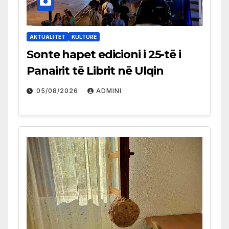
AKTUALITET
KULTURË
Sonte hapet edicioni i 25-të i
Panairit të Librit në Ulqin
05/08/2026
ADMINI