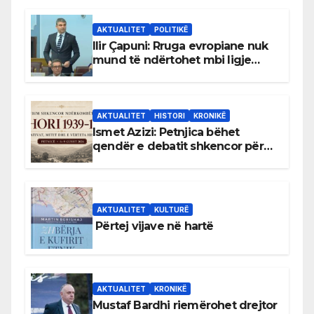
AKTUALITET
POLITIKË
Ilir Çapuni: Rruga evropiane nuk
mund të ndërtohet mbi ligje
antikushtetuese
AKTUALITET
HISTORI
KRONIKË
Ismet Azizi: Petnjica bëhet
qendër e debatit shkencor për
Bihorin gjatë viteve 1939–1948
AKTUALITET
KULTURË
Përtej vijave në hartë
AKTUALITET
KRONIKË
Mustaf Bardhi riemërohet drejtor