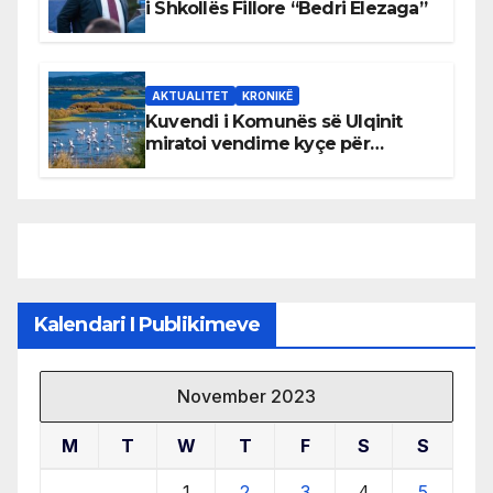
i Shkollës Fillore “Bedri Elezaga”
AKTUALITET
KRONIKË
Kuvendi i Komunës së Ulqinit
miratoi vendime kyçe për
mbrojtjen e natyrës dhe
menaxhimin e qëndrueshëm të
burimeve më të çmuara
Kalendari I Publikimeve
November 2023
M
T
W
T
F
S
S
1
2
3
4
5