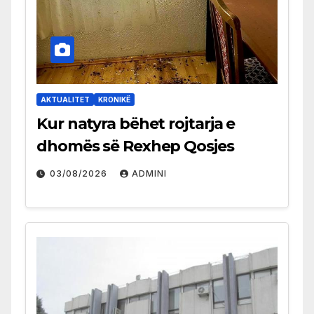
AKTUALITET
KRONIKË
Kur natyra bëhet rojtarja e
dhomës së Rexhep Qosjes
03/08/2026
ADMINI