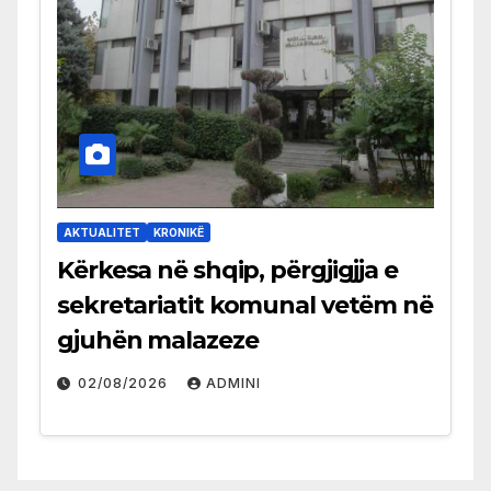
AKTUALITET
KRONIKË
Kërkesa në shqip, përgjigjja e
sekretariatit komunal vetëm në
gjuhën malazeze
02/08/2026
ADMINI