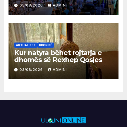
05/08/2026
ADMINI
AKTUALITET
KRONIKË
Kur natyra bëhet rojtarja e
dhomës së Rexhep Qosjes
03/08/2026
ADMINI