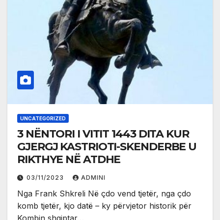
UNCATEGORIZED
3 NËNTORI I VITIT 1443 DITA KUR
GJERGJ KASTRIOTI-SKENDERBE U
RIKTHYE NË ATDHE
03/11/2023
ADMINI
Nga Frank Shkreli Në çdo vend tjetër, nga çdo
komb tjetër, kjo datë – ky përvjetor historik për
Kombin shqiptar…