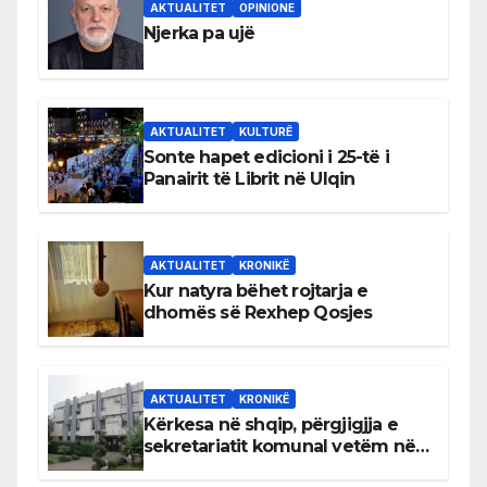
AKTUALITET
OPINIONE
Njerka pa ujë
AKTUALITET
KULTURË
Sonte hapet edicioni i 25-të i
Panairit të Librit në Ulqin
AKTUALITET
KRONIKË
Kur natyra bëhet rojtarja e
dhomës së Rexhep Qosjes
AKTUALITET
KRONIKË
Kërkesa në shqip, përgjigjja e
sekretariatit komunal vetëm në
gjuhën malazeze