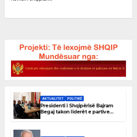
AKTUALITET
POLITIKË
Presidenti i Shqipërisë Bajram
Begaj takon liderët e partive
shqiptare në Ulqin