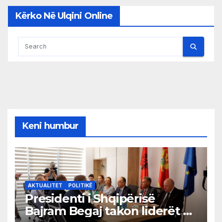
Kërko Në Ulqini Online
Keni humbur
AKTUALITET
POLITIKË
Presidenti i Shqipërisë
Bajram Begaj takon liderët e