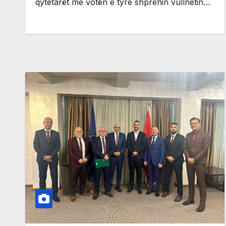
qytetarët me votën e tyre shprehin vullnetin…