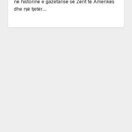
në historinë e gazetarisë së Zërit të Amerikës
dhe një tjetër…