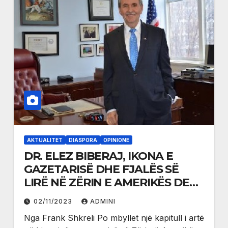
AKTUALITET
DIASPORA
OPINIONE
DR. ELEZ BIBERAJ, IKONA E
GAZETARISË DHE FJALËS SË
LIRË NË ZËRIN E AMERIKËS DEL
NË PENSION
02/11/2023
ADMINI
Nga Frank Shkreli Po mbyllet një kapitull i artë