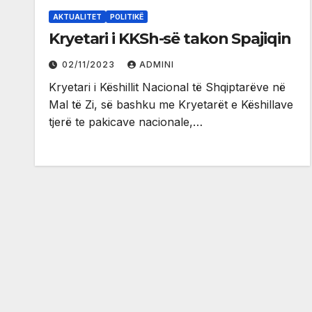
AKTUALITET
POLITIKË
Kryetari i KKSh-së takon Spajiqin
02/11/2023
ADMINI
Kryetari i Këshillit Nacional të Shqiptarëve në
Mal të Zi, së bashku me Kryetarët e Këshillave
tjerë te pakicave nacionale,…