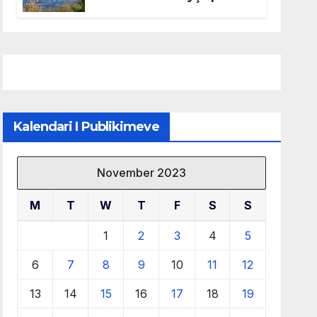
mbrojtjen e natyrës dhe
menaxhimin e qëndrueshëm
të burimeve më të çmuara
Kalendari I Publikimeve
November 2023
M
T
W
T
F
S
S
1
2
3
4
5
6
7
8
9
10
11
12
13
14
15
16
17
18
19