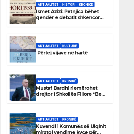
AKTUALITET
HISTORI
KRONIKË
Ismet Azizi: Petnjica bëhet
qendër e debatit shkencor
për Bihorin gjatë viteve 1939–
1948
AKTUALITET
KULTURË
Përtej vijave në hartë
AKTUALITET
KRONIKË
Mustaf Bardhi riemërohet
drejtor i Shkollës Fillore “Bedri
Elezaga”
AKTUALITET
KRONIKË
Kuvendi i Komunës së Ulqinit
miratoi vendime kyçe për