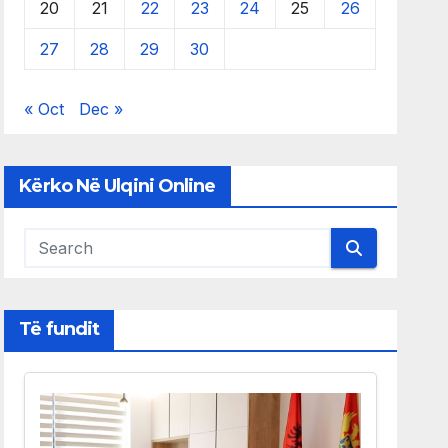
20
21
22
23
24
25
26
27
28
29
30
« Oct
Dec »
Kërko Në Ulqini Online
Të fundit