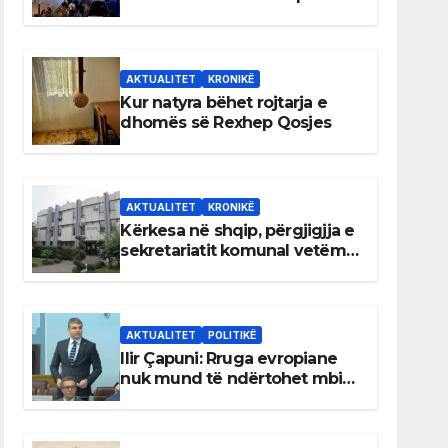
AKTUALITET
KRONIKË
Kur natyra bëhet rojtarja e
dhomës së Rexhep Qosjes
AKTUALITET
KRONIKË
Kërkesa në shqip, përgjigjja e
sekretariatit komunal vetëm
në gjuhën malazeze
AKTUALITET
POLITIKË
Ilir Çapuni: Rruga evropiane
nuk mund të ndërtohet mbi
ligje antikushtetuese