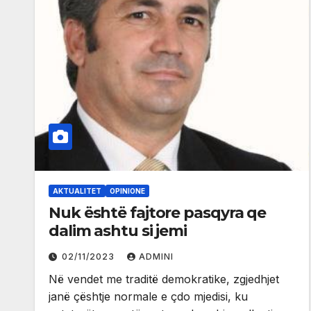
AKTUALITET
OPINIONE
Nuk është fajtore pasqyra qe
dalim ashtu si jemi
02/11/2023
ADMINI
Në vendet me traditë demokratike, zgjedhjet
janë çështje normale e çdo mjedisi, ku