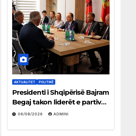
AKTUALITET
POLITIKË
Presidenti i Shqipërisë Bajram
Begaj takon liderët e partive
shqiptare në Ulqin
06/08/2026
ADMINI