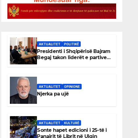
AKTUALITET
POLITIKË
Presidenti i Shqipërisë Bajram
Begaj takon liderët e partive
shqiptare në Ulqin
AKTUALITET
OPINIONE
Njerka pa ujë
AKTUALITET
KULTURË
Sonte hapet edicioni i 25-të i
Panairit të Librit në Ulqin