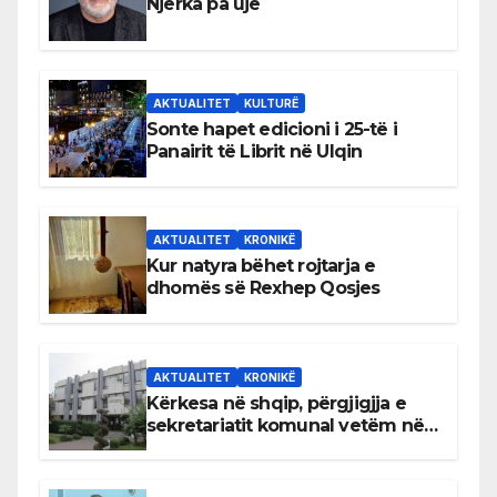
Njerka pa ujë
AKTUALITET
KULTURË
Sonte hapet edicioni i 25-të i
Panairit të Librit në Ulqin
AKTUALITET
KRONIKË
Kur natyra bëhet rojtarja e
dhomës së Rexhep Qosjes
AKTUALITET
KRONIKË
Kërkesa në shqip, përgjigjja e
sekretariatit komunal vetëm në
gjuhën malazeze