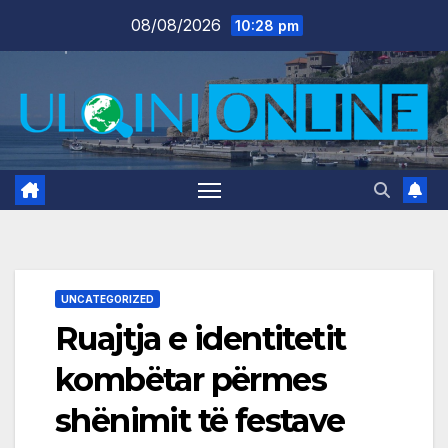
Skip
08/08/2026
10:28 pm
to
content
UNCATEGORIZED
Ruajtja e identitetit
kombëtar përmes
shënimit të festave