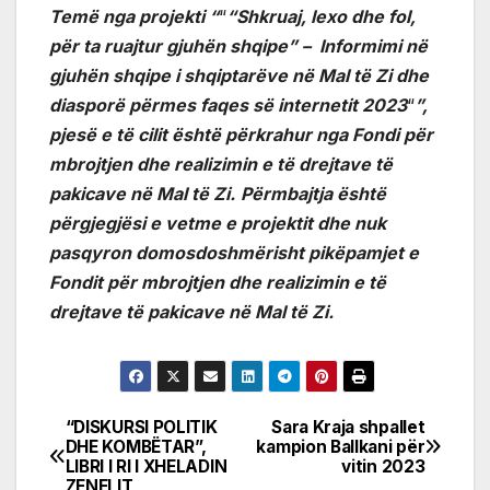
Temë nga projekti “
“
“Shkruaj, lexo dhe fol,
për ta ruajtur gjuhën shqipe” – Informimi në
gjuhën shqipe i shqiptarëve në Mal të Zi dhe
diasporë përmes faqes së internetit 2023
“
”,
pjesë e të cilit është përkrahur nga Fondi për
mbrojtjen dhe realizimin e të drejtave të
pakicave në Mal të Zi.
Përmbajtja është
përgjegjësi e vetme e projektit dhe nuk
pasqyron domosdoshmërisht pikëpamjet e
Fondit për mbrojtjen dhe realizimin e të
drejtave të pakicave në Mal të Zi.
“DISKURSI POLITIK
Sara Kraja shpallet
Post
DHE KOMBËTAR”,
kampion Ballkani për
LIBRI I RI I XHELADIN
vitin 2023
navigation
ZENELIT