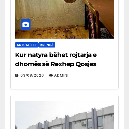
AKTUALITET
KRONIKË
Kur natyra bëhet rojtarja e
dhomës së Rexhep Qosjes
03/08/2026
ADMINI