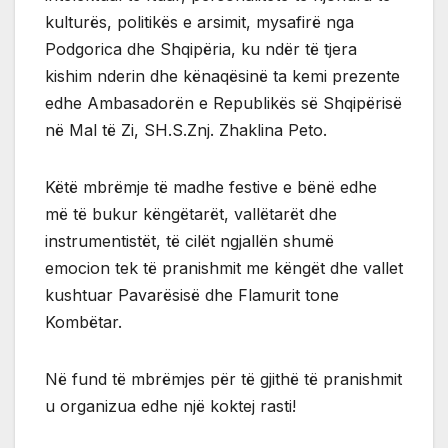
kulturës, politikës e arsimit, mysafirë nga
Podgorica dhe Shqipëria, ku ndër të tjera
kishim nderin dhe kënaqësinë ta kemi prezente
edhe Ambasadorën e Republikës së Shqipërisë
në Mal të Zi, SH.S.Znj. Zhaklina Peto.
Këtë mbrëmje të madhe festive e bënë edhe
më të bukur këngëtarët, vallëtarët dhe
instrumentistët, të cilët ngjallën shumë
emocion tek të pranishmit me këngët dhe vallet
kushtuar Pavarësisë dhe Flamurit tone
Kombëtar.
Në fund të mbrëmjes për të gjithë të pranishmit
u organizua edhe një koktej rasti!