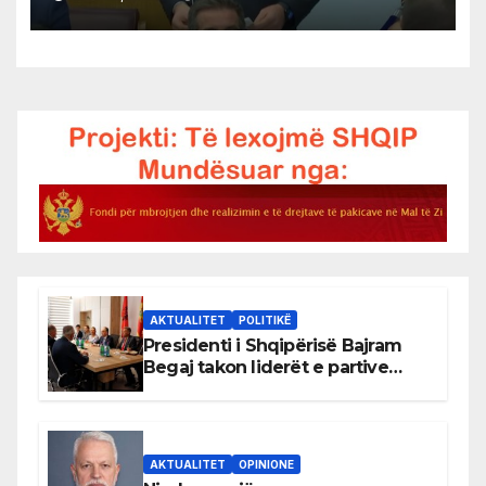
AKTUALITET
POLITIKË
Presidenti i Shqipërisë Bajram
Begaj takon liderët e partive
shqiptare në Ulqin
AKTUALITET
OPINIONE