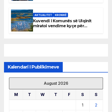
AKTUALITET
KRONIKË
Kuvendi i Komunës së Ulqinit
miratoi vendime kyçe për
mbrojtjen e natyrës dhe
menaxhimin e qëndrueshëm të
burimeve më të çmuara
Kalendari I Publikimeve
August 2026
M
T
W
T
F
S
S
1
2