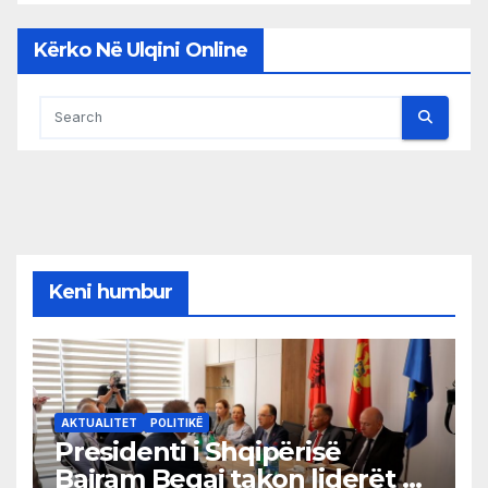
Kërko Në Ulqini Online
Keni humbur
AKTUALITET
POLITIKË
Presidenti i Shqipërisë
Bajram Begaj takon liderët e