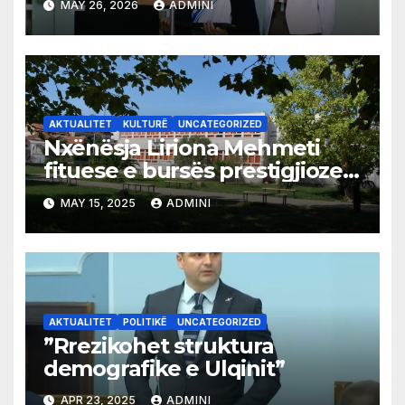
MAY 26, 2026
ADMINI
AKTUALITET
KULTURË
UNCATEGORIZED
Nxënësja Liriona Mehmeti
fituese e bursës prestigjioze
DAAD për studime në
MAY 15, 2025
ADMINI
Gjermani
AKTUALITET
POLITIKË
UNCATEGORIZED
”Rrezikohet struktura
demografike e Ulqinit”
APR 23, 2025
ADMINI