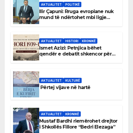
AKTUALITET
POLITIKË
Ilir Çapuni: Rruga evropiane nuk
mund të ndërtohet mbi ligje
antikushtetuese
AKTUALITET
HISTORI
KRONIKË
Ismet Azizi: Petnjica bëhet
qendër e debatit shkencor për
Bihorin gjatë viteve 1939–1948
AKTUALITET
KULTURË
Përtej vijave në hartë
AKTUALITET
KRONIKË
Mustaf Bardhi riemërohet drejtor
i Shkollës Fillore “Bedri Elezaga”