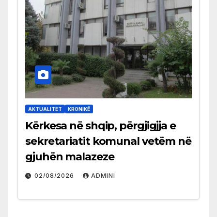
AKTUALITET
KRONIKË
Kërkesa në shqip, përgjigjja e
sekretariatit komunal vetëm në
gjuhën malazeze
02/08/2026
ADMINI