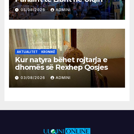
05/08/2026
ADMINI
AKTUALITET
KRONIKË
Kur natyra bëhet rojtarja e
dhomës së Rexhep Qosjes
03/08/2026
ADMINI