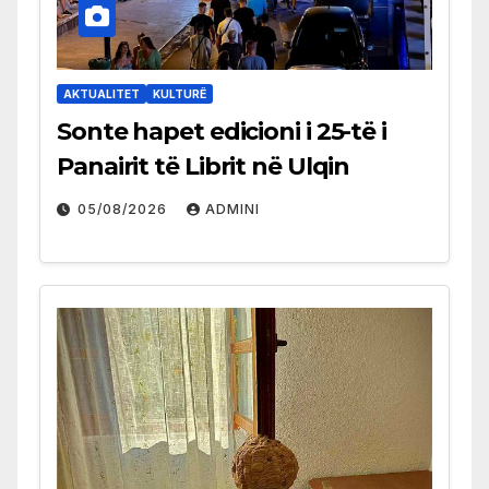
AKTUALITET
KULTURË
Sonte hapet edicioni i 25-të i
Panairit të Librit në Ulqin
05/08/2026
ADMINI