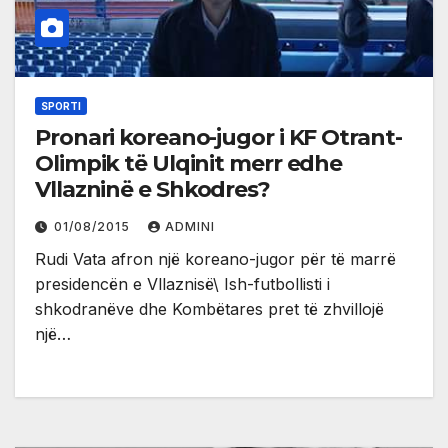
SPORTI
Pronari koreano-jugor i KF Otrant-
Olimpik të Ulqinit merr edhe
Vllazninë e Shkodres?
01/08/2015
ADMINI
Rudi Vata afron një koreano-jugor për të marrë
presidencën e Vllaznisë\ Ish-futbollisti i
shkodranëve dhe Kombëtares pret të zhvillojë
një…