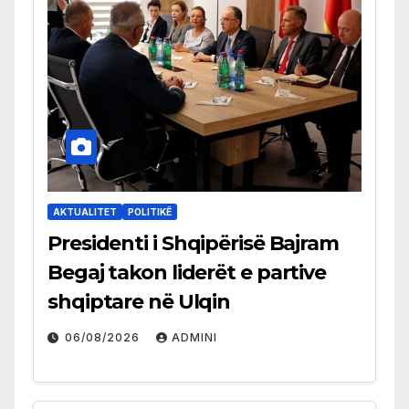
AKTUALITET
POLITIKË
Presidenti i Shqipërisë Bajram
Begaj takon liderët e partive
shqiptare në Ulqin
06/08/2026
ADMINI