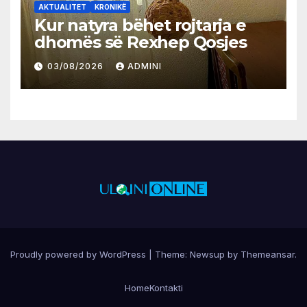
AKTUALITET
KRONIKË
Kur natyra bëhet rojtarja e
dhomës së Rexhep Qosjes
03/08/2026
ADMINI
Proudly powered by WordPress
|
Theme:
Newsup
by
Themeansar
.
Home
Kontakti