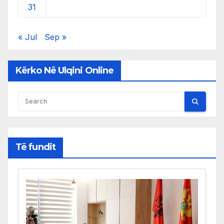
31
« Jul
Sep »
Kërko Në Ulqini Online
Të fundit