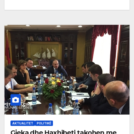
AKTUALITET
POLITIKË
Gjeka dhe Haxhibeti takohen me