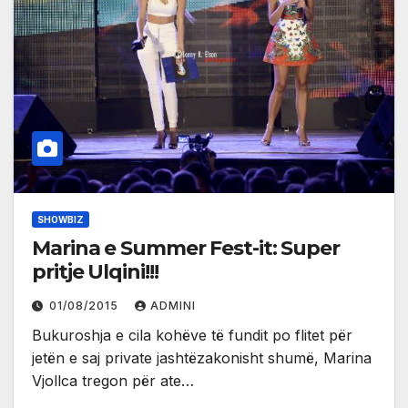
SHOWBIZ
Marina e Summer Fest-it: Super
pritje Ulqini!!!
01/08/2015
ADMINI
Bukuroshja e cila kohëve të fundit po flitet për
jetën e saj private jashtëzakonisht shumë, Marina
Vjollca tregon për ate…