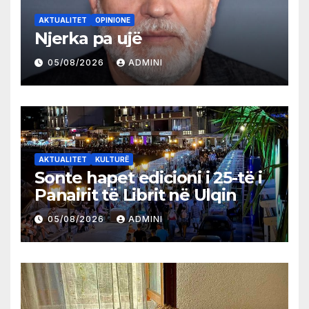
AKTUALITET
OPINIONE
Njerka pa ujë
05/08/2026
ADMINI
AKTUALITET
KULTURË
Sonte hapet edicioni i 25-të i
Panairit të Librit në Ulqin
05/08/2026
ADMINI