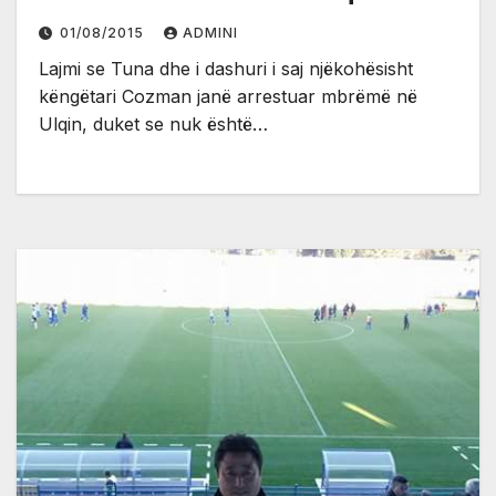
01/08/2015
ADMINI
Lajmi se Tuna dhe i dashuri i saj njëkohësisht
këngëtari Cozman janë arrestuar mbrëmë në
Ulqin, duket se nuk është…