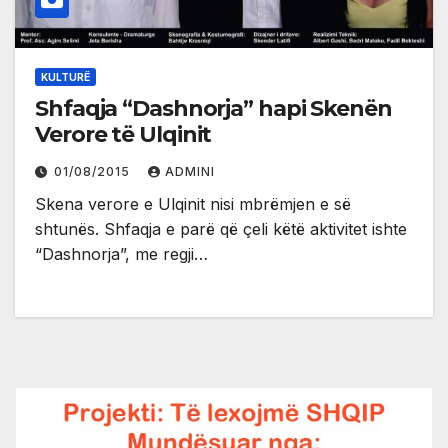
KULTURË
Shfaqja “Dashnorja” hapi Skenën
Verore të Ulqinit
01/08/2015
ADMINI
Skena verore e Ulqinit nisi mbrëmjen e së
shtunës. Shfaqja e parë që çeli këtë aktivitet ishte
“Dashnorja”, me regji…