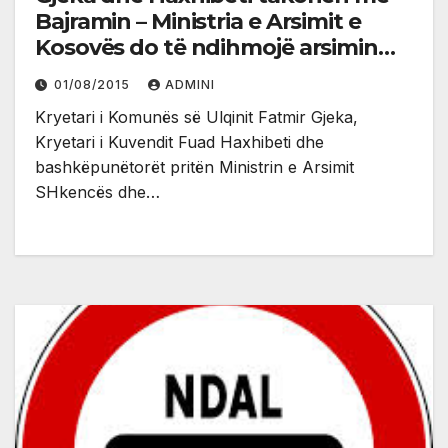
Bajramin – Ministria e Arsimit e
Kosovës do të ndihmojë arsimin
shqip në Mal të Zi
01/08/2015
ADMINI
Kryetari i Komunës së Ulqinit Fatmir Gjeka,
Kryetari i Kuvendit Fuad Haxhibeti dhe
bashkëpunëtorët pritën Ministrin e Arsimit
SHkencës dhe…