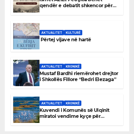
qendër e debatit shkencor për
Bihorin gjatë viteve 1939–1948
AKTUALITET
KULTURË
Përtej vijave në hartë
AKTUALITET
KRONIKË
Mustaf Bardhi riemërohet drejtor
i Shkollës Fillore “Bedri Elezaga”
AKTUALITET
KRONIKË
Kuvendi i Komunës së Ulqinit
miratoi vendime kyçe për
mbrojtjen e natyrës dhe
menaxhimin e qëndrueshëm të