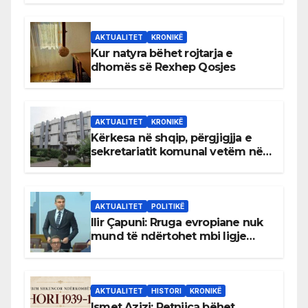
AKTUALITET
KRONIKË
Kur natyra bëhet rojtarja e
dhomës së Rexhep Qosjes
AKTUALITET
KRONIKË
Kërkesa në shqip, përgjigjja e
sekretariatit komunal vetëm në
gjuhën malazeze
AKTUALITET
POLITIKË
Ilir Çapuni: Rruga evropiane nuk
mund të ndërtohet mbi ligje
antikushtetuese
AKTUALITET
HISTORI
KRONIKË
Ismet Azizi: Petnjica bëhet