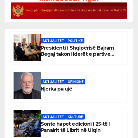
AKTUALITET
POLITIKË
Presidenti i Shqipërisë Bajram
Begaj takon liderët e partive
shqiptare në Ulqin
AKTUALITET
OPINIONE
Njerka pa ujë
AKTUALITET
KULTURË
Sonte hapet edicioni i 25-të i
Panairit të Librit në Ulqin