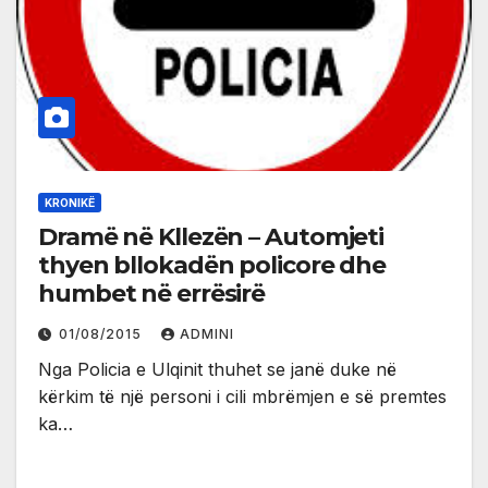
KRONIKË
Dramë në Kllezën – Automjeti
thyen bllokadën policore dhe
humbet në errësirë
01/08/2015
ADMINI
Nga Policia e Ulqinit thuhet se janë duke në
kërkim të një personi i cili mbrëmjen e së premtes
ka…