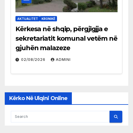
AKTUALITET
KRONIKË
Kërkesa në shqip, përgjigjja e
sekretariatit komunal vetëm në
gjuhën malazeze
02/08/2026
ADMINI
Kërko Në Ulqini Online