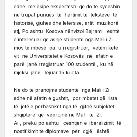
edhe me ekipe ekspertësh që do të kyceshin
në trupat punues të hartimit të teksteve të
historisë, gjuhës dhe letërsisë, artit muzikorë
etj, Po ashtu Kosova nënvizoi Bajrami është
e interesuar që asnjë studentë nga Mali i Zi
mos të mbesë pa u rregjistruar, vetëm këtë
vit në Universitetet e Kosovës në afatin e
parë janë rregjistruar 100 studentë , ku në
mjeksi janë lejuar 15 kuota.
Ne do të pranojme studentë nga Mali i Zi
edhe në afatin e gushtit, por mbetet që lista
të jetë e përbashkët nga të gjithë subjektet
shqiptare që veprojnë në Mal të Zi.
Ai , preku po ashtu cështjen e liberalizimit të
nostifikimit të diplomave për cgjë është