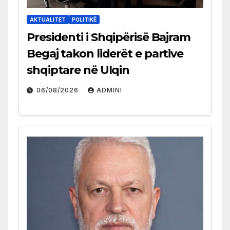
AKTUALITET
POLITIKË
Presidenti i Shqipërisë Bajram
Begaj takon liderët e partive
shqiptare në Ulqin
06/08/2026
ADMINI