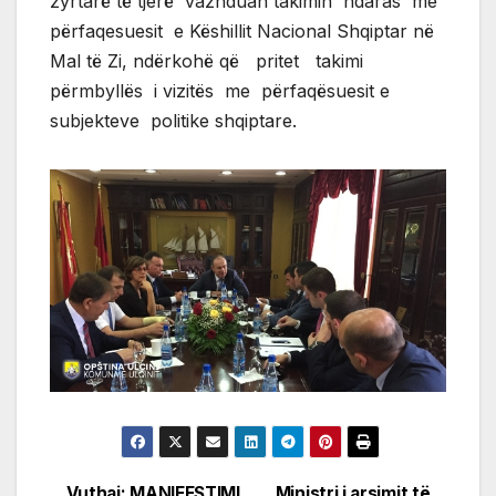
zyrtarë të tjerë vazhduan takimin ndaras me
përfaqesuesit e Këshillit Nacional Shqiptar në
Mal të Zi, ndërkohë që pritet takimi
përmbyllës i vizitës me përfaqësuesit e
subjekteve politike shqiptare.
Vuthaj: MANIFESTIMI
Ministri i arsimit të