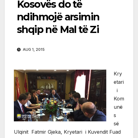
Kosovës do të
ndihmojë arsimin
shqip në Mal të Zi
AUG 1, 2015
Kry
etari
i
Kom
unë
s
së
Ulqinit Fatmir Gjeka, Kryetari i Kuvendit Fuad