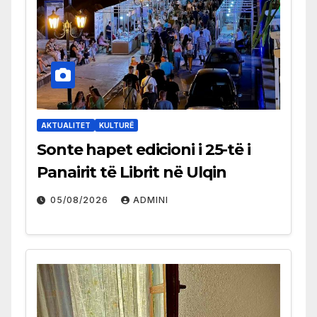
AKTUALITET
KULTURË
Sonte hapet edicioni i 25-të i
Panairit të Librit në Ulqin
05/08/2026
ADMINI