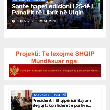
Sonte hapet edicioni i 25-të i
Panairit të Librit në Ulqin
AUG 5, 2026
ADMINI
AKTUALITET
POLITIKË
Presidenti i Shqipërisë Bajram
Begaj takon liderët e partive