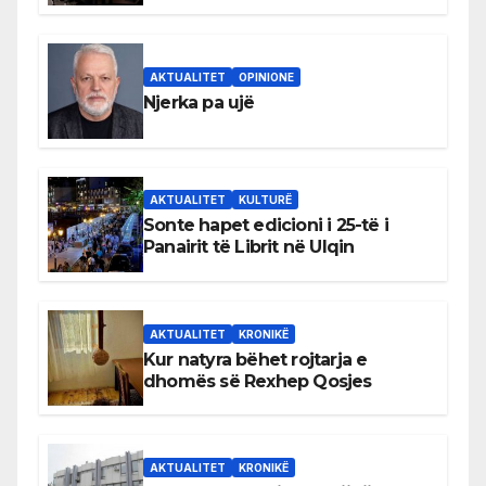
shqiptare në Ulqin
AKTUALITET
OPINIONE
Njerka pa ujë
AKTUALITET
KULTURË
Sonte hapet edicioni i 25-të i
Panairit të Librit në Ulqin
AKTUALITET
KRONIKË
Kur natyra bëhet rojtarja e
dhomës së Rexhep Qosjes
AKTUALITET
KRONIKË