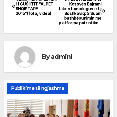
Post
I 1 GUSHTIT “ALPET
Kosovës Bajrami
SHQIPTARE
takon homologun e tij
navigation
2015”(foto, video)
Boshkoviq: S’duam
bashkëpunimin me
platforma patriotike –
By
admini
Publikime të ngjashme