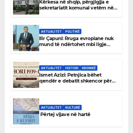
Kërkesa në shqip, përgjigjja e
sekretariatit komunal vetëm në
gjuhën malazeze
AKTUALITET
POLITIKË
Ilir Çapuni: Rruga evropiane nuk
mund të ndërtohet mbi ligje
antikushtetuese
AKTUALITET
HISTORI
KRONIKË
Ismet Azizi: Petnjica bëhet
qendër e debatit shkencor për
Bihorin gjatë viteve 1939–1948
AKTUALITET
KULTURË
Përtej vijave në hartë