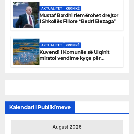
AKTUALITET
KRONIKË
Mustaf Bardhi riemërohet drejtor
i Shkollës Fillore “Bedri Elezaga”
AKTUALITET
KRONIKË
Kuvendi i Komunës së Ulqinit
miratoi vendime kyçe për
mbrojtjen e natyrës dhe
menaxhimin e qëndrueshëm të
burimeve më të çmuara
Kalendari I Publikimeve
August 2026