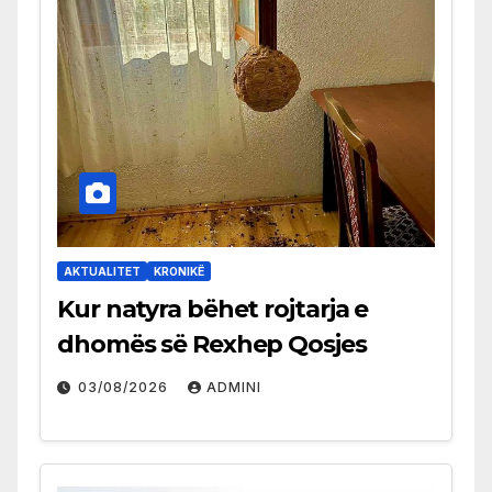
AKTUALITET
KRONIKË
Kur natyra bëhet rojtarja e
dhomës së Rexhep Qosjes
03/08/2026
ADMINI