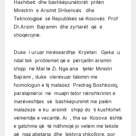
Haxhibeti dhe bashkëpunëtorët pritën
Ministrin e Arsimit SHkencës dhe
Teknologjisë së Republikës së Kosovës Prof
Dr.Arsim Bajramin dhe zyrtarët që e
shoqërojnë.
Duke i uruar mirëseardhje Kryetari Gjeka u
ndal tek problemet që e përcjellin arsimin
shqip në Mal të Zi. Nga ana tjetër Ministri
Bajrami , duke vlerësuar takimin me
homologun e tij malazez Predrag Boshkoviq,
paralajmëroi në muajin tetor nënshkrimin e
marëveshtjes së bashkëpunimit me palën
malazeze e ku arsimit shqip do ti kushtohet
vëmendje e vecantë. Ai , tha se Kosova është
e gatshme që të ndihmojë jo vetëm me tekste
që nga abetarja dhe lektyra shkollore, por