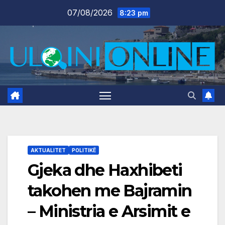
Skip
07/08/2026
8:23 pm
to
content
AKTUALITET
POLITIKË
Gjeka dhe Haxhibeti
takohen me Bajramin
– Ministria e Arsimit e