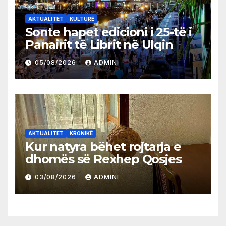
AKTUALITET
KULTURË
Sonte hapet edicioni i 25-të i
Panairit të Librit në Ulqin
05/08/2026
ADMINI
AKTUALITET
KRONIKË
Kur natyra bëhet rojtarja e
dhomës së Rexhep Qosjes
03/08/2026
ADMINI