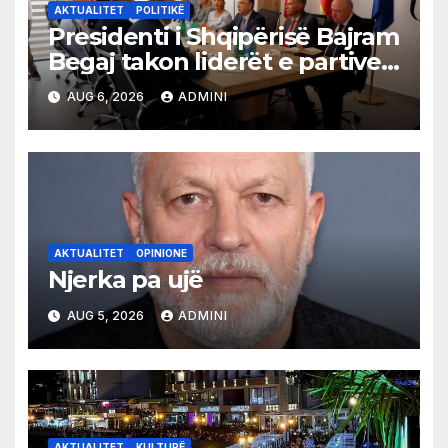
AKTUALITET
POLITIKË
Presidenti i Shqipërisë Bajram
Begaj takon liderët e partive
shqiptare në Ulqin
AUG 6, 2026
ADMINI
AKTUALITET
OPINIONE
Njerka pa ujë
AUG 5, 2026
ADMINI
AKTUALITET
KULTURË