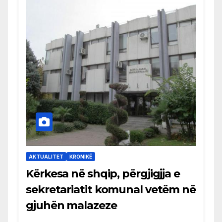
AKTUALITET
KRONIKË
Kërkesa në shqip, përgjigjja e
sekretariatit komunal vetëm në
gjuhën malazeze