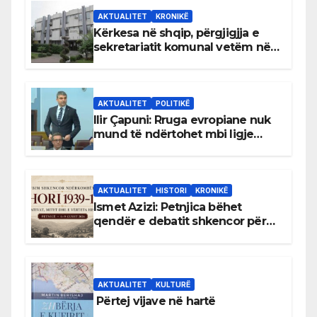
AKTUALITET
KRONIKË
Kërkesa në shqip, përgjigjja e
sekretariatit komunal vetëm në
gjuhën malazeze
AKTUALITET
POLITIKË
Ilir Çapuni: Rruga evropiane nuk
mund të ndërtohet mbi ligje
antikushtetuese
AKTUALITET
HISTORI
KRONIKË
Ismet Azizi: Petnjica bëhet
qendër e debatit shkencor për
Bihorin gjatë viteve 1939–1948
AKTUALITET
KULTURË
Përtej vijave në hartë