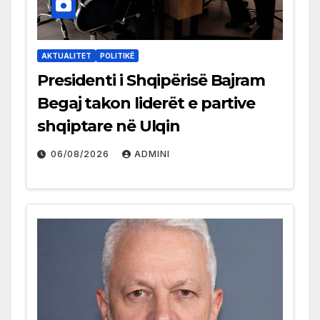
AKTUALITET
POLITIKË
Presidenti i Shqipërisë Bajram
Begaj takon liderët e partive
shqiptare në Ulqin
06/08/2026
ADMINI