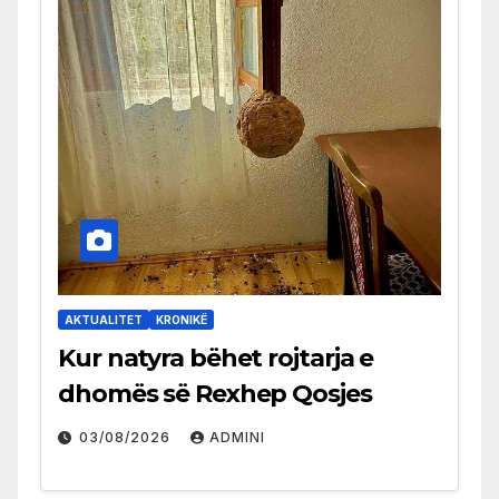
AKTUALITET
KRONIKË
Kur natyra bëhet rojtarja e
dhomës së Rexhep Qosjes
03/08/2026
ADMINI