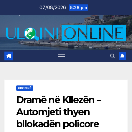
Skip
07/08/2026
5:26 pm
to
content
KRONIKË
Dramë në Kllezën –
Automjeti thyen
bllokadën policore