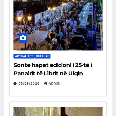
AKTUALITET
KULTURË
Sonte hapet edicioni i 25-të i
Panairit të Librit në Ulqin
05/08/2026
ADMINI