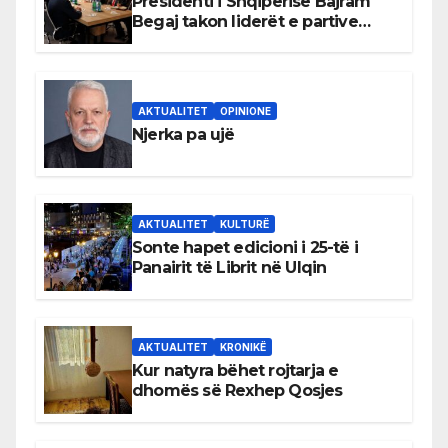
Presidenti i Shqipërisë Bajram
Begaj takon liderët e partive
shqiptare në Ulqin
AKTUALITET
OPINIONE
Njerka pa ujë
AKTUALITET
KULTURË
Sonte hapet edicioni i 25-të i
Panairit të Librit në Ulqin
AKTUALITET
KRONIKË
Kur natyra bëhet rojtarja e
dhomës së Rexhep Qosjes