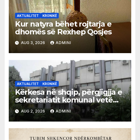
AKTUALITET
KRONIKË
Kur natyra bëhet rojtarja e
dhomës së Rexhep Qosjes
AUG 3, 2026
ADMINI
AKTUALITET
KRONIKË
Kërkesa në shqip, përgjigjja e
sekretariatit komunal vetëm
në gjuhën malazeze
AUG 2, 2026
ADMINI