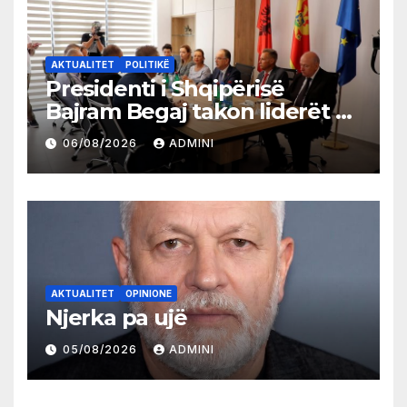
AKTUALITET
POLITIKË
Presidenti i Shqipërisë
Bajram Begaj takon liderët e
partive shqiptare në Ulqin
06/08/2026
ADMINI
AKTUALITET
OPINIONE
Njerka pa ujë
05/08/2026
ADMINI