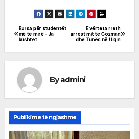
Bursa për studentët
E vërteta rreth
Post
më të mirë – Ja
arrestimit të Cozman
kushtet
dhe Tunës në Ulqin
navigation
By
admini
Publikime të ngjashme