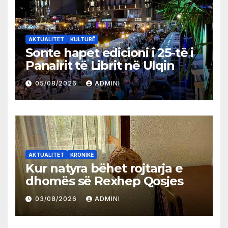
AKTUALITET
KULTURË
Sonte hapet edicioni i 25-të i
Panairit të Librit në Ulqin
05/08/2026
ADMINI
AKTUALITET
KRONIKË
Kur natyra bëhet rojtarja e
dhomës së Rexhep Qosjes
03/08/2026
ADMINI