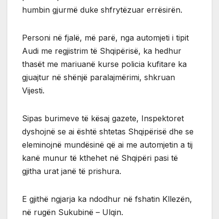
humbin gjurmë duke shfrytëzuar errësirën.
Personi në fjalë, më parë, nga automjeti i tipit
Audi me regjistrim të Shqipërisë, ka hedhur
thasët me mariuanë kurse policia kufitare ka
gjuajtur në shënjë paralajmërimi, shkruan
Vijesti.
Sipas burimeve të kësaj gazete, Inspektoret
dyshojnë se ai është shtetas Shqipërisë dhe se
eleminojnë mundësinë që ai me automjetin a tij
kanë munur të kthehet në Shqipëri pasi të
gjitha urat janë të prishura.
E gjithë ngjarja ka ndodhur në fshatin Kllezën,
në rugën Sukubinë – Ulqin.