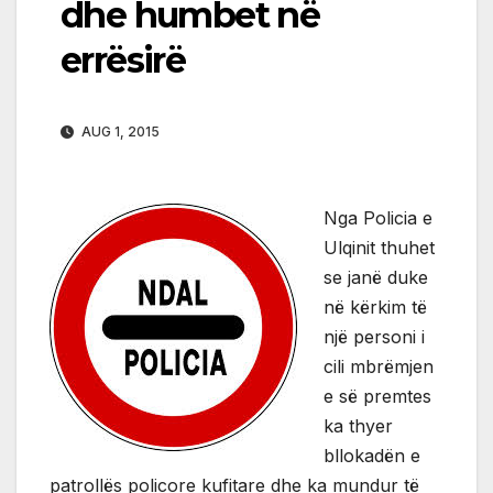
dhe humbet në
errësirë
AUG 1, 2015
Nga Policia e
Ulqinit thuhet
se janë duke
në kërkim të
një personi i
cili mbrëmjen
e së premtes
ka thyer
bllokadën e
patrollës policore kufitare dhe ka mundur të