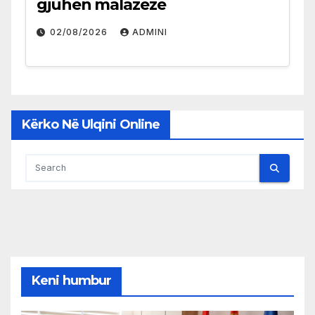
gjuhën malazeze
02/08/2026
ADMINI
Kërko Në Ulqini Online
Keni humbur