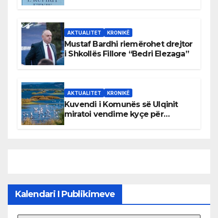
AKTUALITET
KRONIKË
Mustaf Bardhi riemërohet drejtor
i Shkollës Fillore “Bedri Elezaga”
AKTUALITET
KRONIKË
Kuvendi i Komunës së Ulqinit
miratoi vendime kyçe për
mbrojtjen e natyrës dhe
menaxhimin e qëndrueshëm të
burimeve më të çmuara
Kalendari I Publikimeve