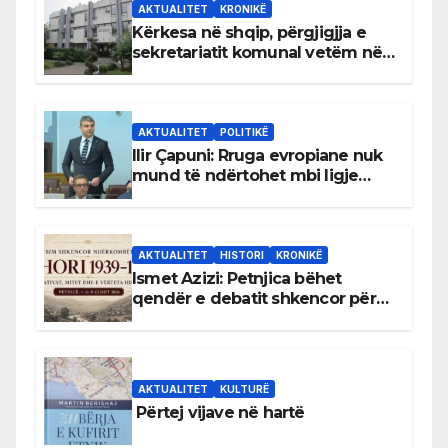
AKTUALITET
KRONIKË
Kërkesa në shqip, përgjigjja e
sekretariatit komunal vetëm në
gjuhën malazeze
AKTUALITET
POLITIKË
Ilir Çapuni: Rruga evropiane nuk
mund të ndërtohet mbi ligje
antikushtetuese
AKTUALITET
HISTORI
KRONIKË
Ismet Azizi: Petnjica bëhet
qendër e debatit shkencor për
Bihorin gjatë viteve 1939–1948
AKTUALITET
KULTURË
Përtej vijave në hartë