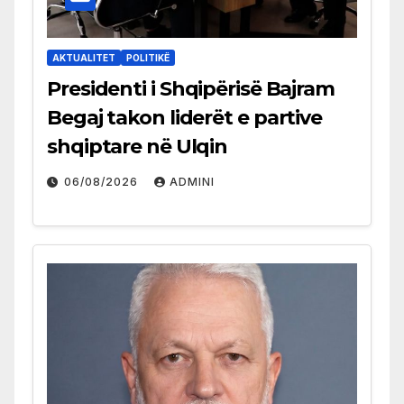
AKTUALITET
POLITIKË
Presidenti i Shqipërisë Bajram
Begaj takon liderët e partive
shqiptare në Ulqin
06/08/2026
ADMINI