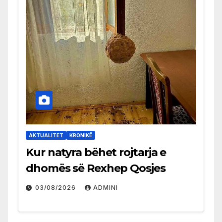
AKTUALITET
KRONIKË
Kur natyra bëhet rojtarja e
dhomës së Rexhep Qosjes
03/08/2026
ADMINI