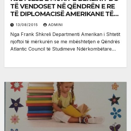
TË VENDOSET NË QËNDRËN E RE
TË DIPLOMACISË AMERIKANE TË
DASH
13/08/2015
ADMINI
Nga Frank Shkreli Departmenti Amerikan i Shtetit
njoftoi të mërkurën se me mbështetjen e Qëndrës
Atlantic Council të Studimeve Ndërkombëtare…