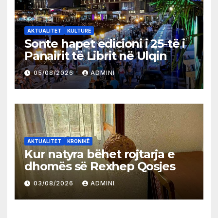
AKTUALITET
KULTURË
Sonte hapet edicioni i 25-të i
Panairit të Librit në Ulqin
05/08/2026
ADMINI
AKTUALITET
KRONIKË
Kur natyra bëhet rojtarja e
dhomës së Rexhep Qosjes
03/08/2026
ADMINI