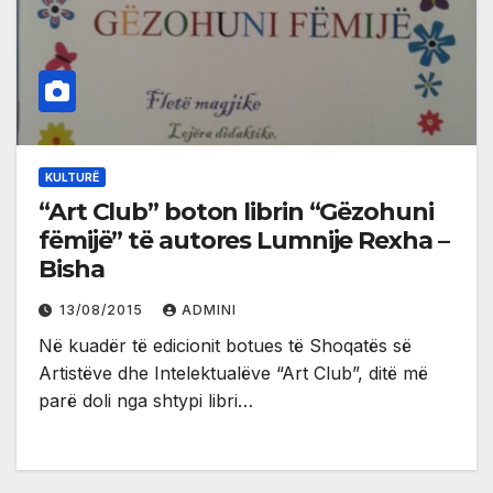
KULTURË
“Art Club” boton librin “Gëzohuni
fëmijë” të autores Lumnije Rexha –
Bisha
13/08/2015
ADMINI
Në kuadër të edicionit botues të Shoqatës së
Artistëve dhe Intelektualëve “Art Club”, ditë më
parë doli nga shtypi libri…