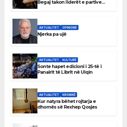
Begaj takon liderët e partive
shqiptare në Ulqin
AKTUALITET
OPINIONE
Njerka pa ujë
AKTUALITET
KULTURË
Sonte hapet edicioni i 25-të i
Panairit të Librit në Ulqin
AKTUALITET
KRONIKË
Kur natyra bëhet rojtarja e
dhomës së Rexhep Qosjes