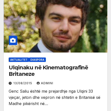
AKTUALITET
DIASPORA
Ulqinaku në Kinematografinë
Britaneze
13/08/2015
ADMINI
Genc Saliu është me prejardhje nga Ulqini 33
vjeçar, jeton dhe vepron në shtetin e Britanisë së
Madhe pikërisht në…