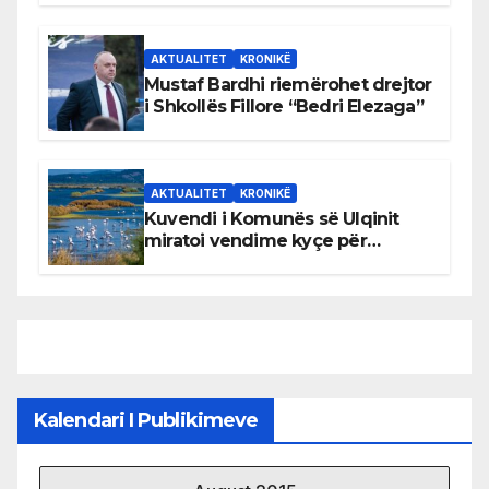
AKTUALITET
KRONIKË
Mustaf Bardhi riemërohet drejtor
i Shkollës Fillore “Bedri Elezaga”
AKTUALITET
KRONIKË
Kuvendi i Komunës së Ulqinit
miratoi vendime kyçe për
mbrojtjen e natyrës dhe
menaxhimin e qëndrueshëm të
burimeve më të çmuara
Kalendari I Publikimeve