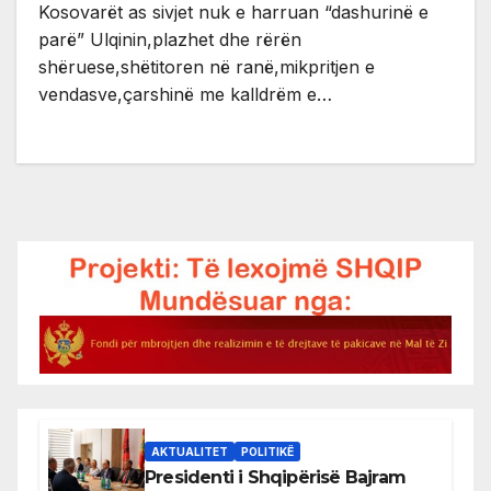
Kosovarët as sivjet nuk e harruan “dashurinë e
parë” Ulqinin,plazhet dhe rërën
shëruese,shëtitoren në ranë,mikpritjen e
vendasve,çarshinë me kalldrëm e…
AKTUALITET
POLITIKË
Presidenti i Shqipërisë Bajram