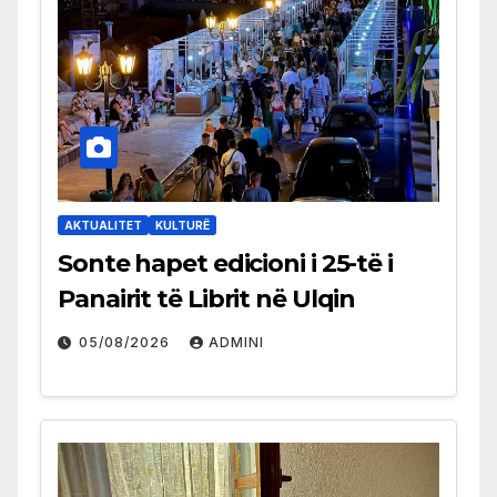
AKTUALITET
KULTURË
Sonte hapet edicioni i 25-të i
Panairit të Librit në Ulqin
05/08/2026
ADMINI