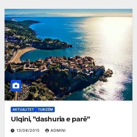
AKTUALITET
TURIZËM
Ulqini, ”dashuria e parë”
13/08/2015
ADMINI