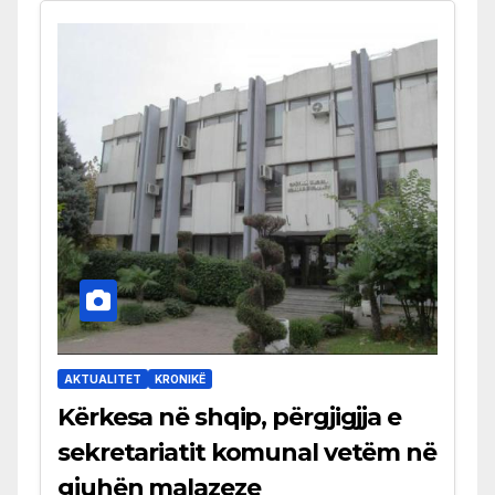
AKTUALITET
KRONIKË
Kërkesa në shqip, përgjigjja e
sekretariatit komunal vetëm në
gjuhën malazeze