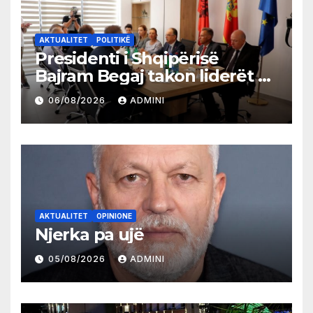
AKTUALITET
POLITIKË
Presidenti i Shqipërisë
Bajram Begaj takon liderët e
partive shqiptare në Ulqin
06/08/2026
ADMINI
AKTUALITET
OPINIONE
Njerka pa ujë
05/08/2026
ADMINI