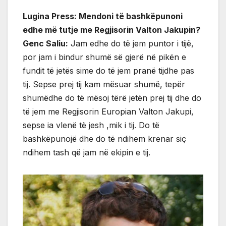
Lugina Press: Mendoni të bashkëpunoni
edhe më tutje me Regjisorin Valton Jakupin?
Genc Saliu:
Jam edhe do të jem puntor i tijë,
por jam i bindur shumë së gjerë në pikën e
fundit të jetës sime do të jem pranë tijdhe pas
tij. Sepse prej tij kam mësuar shumë, tepër
shumëdhe do të mësoj tërë jetën prej tij dhe do
të jem me Regjisorin Europian Valton Jakupi,
sepse ia vlenë të jesh ,mik i tij. Do të
bashkëpunojë dhe do të ndihem krenar siç
ndihem tash që jam në ekipin e tij.