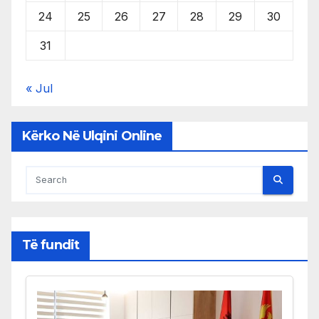
24
25
26
27
28
29
30
31
« Jul
Kërko Në Ulqini Online
Të fundit