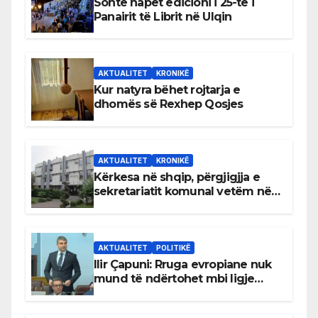
Sonte hapet edicioni i 25-të i
Panairit të Librit në Ulqin
AKTUALITET
KRONIKË
Kur natyra bëhet rojtarja e
dhomës së Rexhep Qosjes
AKTUALITET
KRONIKË
Kërkesa në shqip, përgjigjja e
sekretariatit komunal vetëm në
gjuhën malazeze
AKTUALITET
POLITIKË
Ilir Çapuni: Rruga evropiane nuk
mund të ndërtohet mbi ligje
antikushtetuese