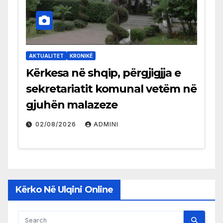
AKTUALITET
KRONIKË
Kërkesa në shqip, përgjigjja e
sekretariatit komunal vetëm në
gjuhën malazeze
02/08/2026
ADMINI
Kërko Në Ulqini Online