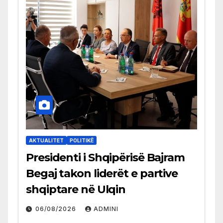
AKTUALITET
POLITIKË
Presidenti i Shqipërisë Bajram
Begaj takon liderët e partive
shqiptare në Ulqin
06/08/2026
ADMINI