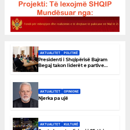
AKTUALITET
POLITIKË
Presidenti i Shqipërisë Bajram
Begaj takon liderët e partive
shqiptare në Ulqin
AKTUALITET
OPINIONE
Njerka pa ujë
AKTUALITET
KULTURË