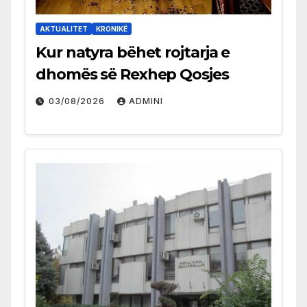
AKTUALITET
KRONIKË
Kur natyra bëhet rojtarja e
dhomës së Rexhep Qosjes
03/08/2026
ADMINI