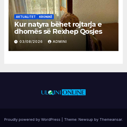
AKTUALITET
KRONIKË
Kur natyra bëhet rojtarja e
dhomës së Rexhep Qosjes
03/08/2026
ADMINI
Proudly powered by WordPress
|
Theme:
Newsup
by
Themeansar
.