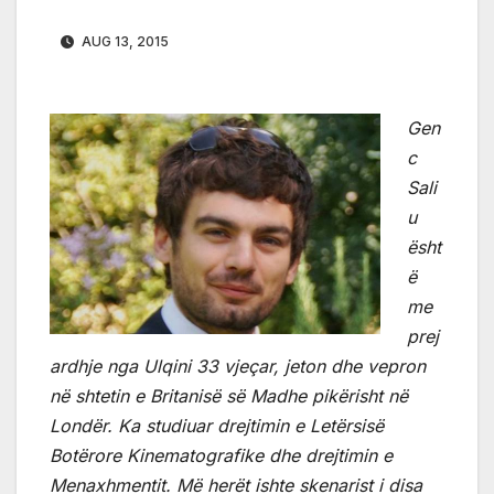
AUG 13, 2015
Gen
c
Sali
u
ësht
ë
me
prej
ardhje nga Ulqini 33 vjeçar, jeton dhe vepron
në shtetin e Britanisë së Madhe pikërisht në
Londër. Ka studiuar drejtimin e Letërsisë
Botërore Kinematografike dhe drejtimin e
Menaxhmentit. Më herët ishte skenarist i disa