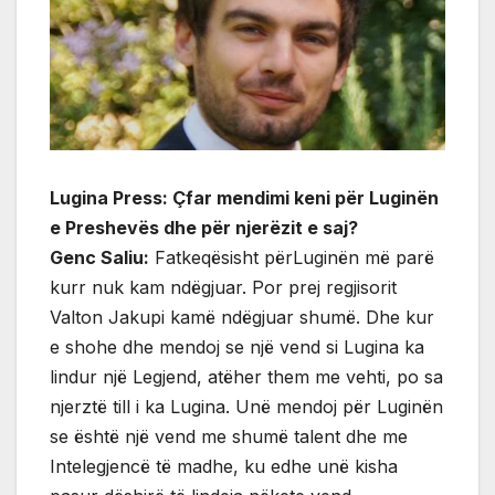
Lugina Press: Çfar mendimi keni për Luginën
e Preshevës dhe për njerëzit e saj?
Genc Saliu:
Fatkeqësisht përLuginën më parë
kurr nuk kam ndëgjuar. Por prej regjisorit
Valton Jakupi kamë ndëgjuar shumë. Dhe kur
e shohe dhe mendoj se një vend si Lugina ka
lindur një Legjend, atëher them me vehti, po sa
njerztë till i ka Lugina. Unë mendoj për Luginën
se është një vend me shumë talent dhe me
Intelegjencë të madhe, ku edhe unë kisha