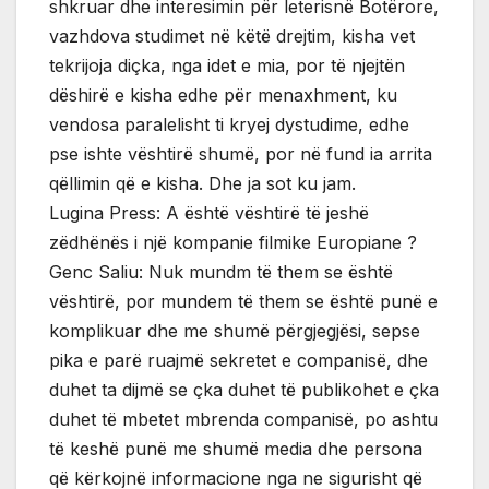
shkruar dhe interesimin për leterisnë Botërore,
vazhdova studimet në këtë drejtim, kisha vet
tekrijoja diçka, nga idet e mia, por të njejtën
dëshirë e kisha edhe për menaxhment, ku
vendosa paralelisht ti kryej dystudime, edhe
pse ishte vështirë shumë, por në fund ia arrita
qëllimin që e kisha. Dhe ja sot ku jam.
Lugina Press: A është vështirë të jeshë
zëdhënës i një kompanie filmike Europiane ?
Genc Saliu: Nuk mundm të them se është
vështirë, por mundem të them se është punë e
komplikuar dhe me shumë përgjegjësi, sepse
pika e parë ruajmë sekretet e companisë, dhe
duhet ta dijmë se çka duhet të publikohet e çka
duhet të mbetet mbrenda companisë, po ashtu
të keshë punë me shumë media dhe persona
që kërkojnë informacione nga ne sigurisht që