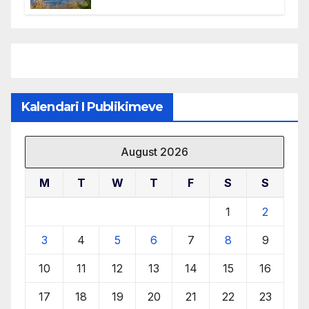
mbrojtjen e natyrës dhe
menaxhimin e qëndrueshëm të
burimeve më të çmuara
Kalendari I Publikimeve
August 2026
M
T
W
T
F
S
S
1
2
3
4
5
6
7
8
9
10
11
12
13
14
15
16
17
18
19
20
21
22
23