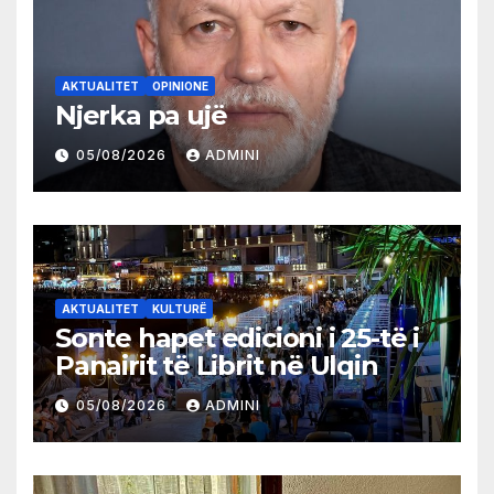
AKTUALITET
OPINIONE
Njerka pa ujë
05/08/2026
ADMINI
AKTUALITET
KULTURË
Sonte hapet edicioni i 25-të i
Panairit të Librit në Ulqin
05/08/2026
ADMINI