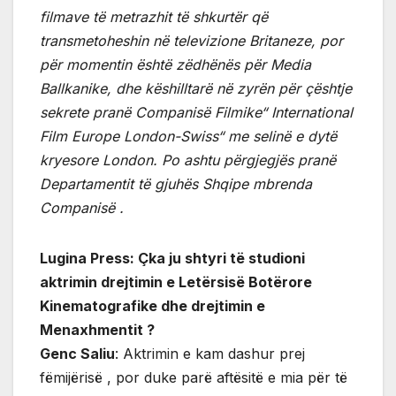
filmave të metrazhit të shkurtër që
transmetoheshin në televizione Britaneze, por
për momentin është zëdhënës për Media
Ballkanike, dhe këshilltarë në zyrën për çështje
sekrete pranë Companisë Filmike“ International
Film Europe London-Swiss“ me selinë e dytë
kryesore London. Po ashtu përgjegjës pranë
Departamentit të gjuhës Shqipe mbrenda
Companisë .
Lugina Press: Çka ju shtyri të studioni
aktrimin drejtimin e Letërsisë Botërore
Kinematografike dhe drejtimin e
Menaxhmentit ?
Genc Saliu
: Aktrimin e kam dashur prej
fëmijërisë , por duke parë aftësitë e mia për të