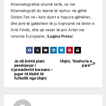
Kinematografisë shumë lartë, se me
Kinematografi do tejenë të njohur në gjithë
Globin.Tek ne i keni dyert e hapura gjithëher,
dhe jemi të gatëshëm të ju trajnojmë në lëmin e
Artit Filmik, dhe që nesër të jeni Artist me
renome Europiane. /
Lugina Press
/
Ja cili është plani
Ulqini, ”dashuria e
Post
pesëvjeçar i
parë”
presidentit koreano –
navigation
jugor të klubit të
futbollit nga Ulqini