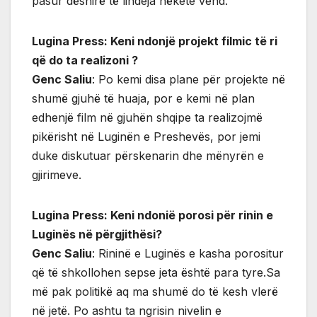
pasur dëshirë të lindeja nëkete vend.
Lugina Press: Keni ndonjë projekt filmic të ri
që do ta realizoni ?
Genc Saliu
: Po kemi disa plane për projekte në
shumë gjuhë të huaja, por e kemi në plan
edhenjë film në gjuhën shqipe ta realizojmë
pikërisht në Luginën e Preshevës, por jemi
duke diskutuar përskenarin dhe mënyrën e
gjirimeve.
Lugina Press: Keni ndonië porosi për rinin e
Luginës në përgjithësi?
Genc Saliu
: Rininë e Luginës e kasha porositur
që të shkollohen sepse jeta është para tyre.Sa
më pak politikë aq ma shumë do të kesh vlerë
në jetë. Po ashtu ta ngrisin nivelin e