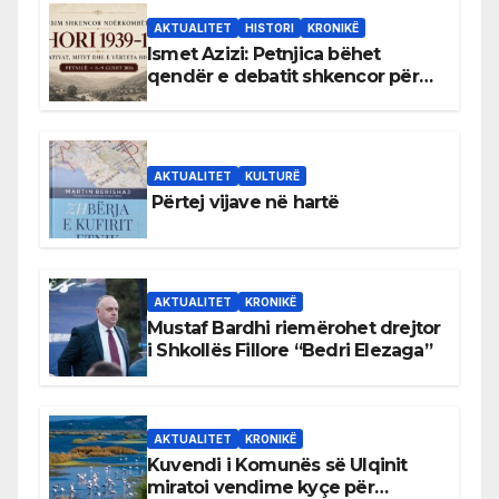
AKTUALITET
HISTORI
KRONIKË
Ismet Azizi: Petnjica bëhet
qendër e debatit shkencor për
Bihorin gjatë viteve 1939–1948
AKTUALITET
KULTURË
Përtej vijave në hartë
AKTUALITET
KRONIKË
Mustaf Bardhi riemërohet drejtor
i Shkollës Fillore “Bedri Elezaga”
AKTUALITET
KRONIKË
Kuvendi i Komunës së Ulqinit
miratoi vendime kyçe për