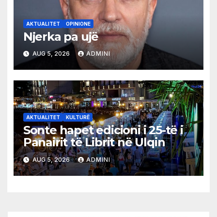
AKTUALITET
OPINIONE
Njerka pa ujë
AUG 5, 2026
ADMINI
AKTUALITET
KULTURË
Sonte hapet edicioni i 25-të i
Panairit të Librit në Ulqin
AUG 5, 2026
ADMINI