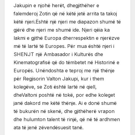
Jakupin e njohë herët, dhegjithëher e
falemderoj Zotin që në këtë jetë arrita ta takoj
këtë njeri.Është një njeri me diapazon shumë të
gjërë dhe njeri me shumë ide. Njeri qëia ka
lakmi e gjithë Europa dherrespektin e njerëzve
më të lartë të Europes. Për mua është njeri i
SHENJT një Ambasador i Kulturës dhe
Kinematografisë që do tëmbetet në Historinë e
Europës. Unëndoshta e teproj me një thënje
për Regjisorin Valton Jakupi, kur i them
kolegëve, se Zoti është lartë në qiell,
dheValtoni poshtë në tokë, por edhe koleget
janë dakord me këtë thënje. Ai e donë shumë
të bukurën në skenë, dhe gjithëherë vrapon
dhe hulumton talent të rinjë, që në të ardhmen
ata të jenë zëvendësuesit tanë.