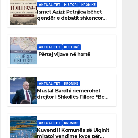
AKTUALITET
HISTORI
KRONIKË
Ismet Azizi: Petnjica bëhet
qendër e debatit shkencor
për Bihorin gjatë viteve 1939–
1948
AKTUALITET
KULTURË
Përtej vijave në hartë
AKTUALITET
KRONIKË
Mustaf Bardhi riemërohet
drejtor i Shkollës Fillore “Bedri
Elezaga”
AKTUALITET
KRONIKË
Kuvendi i Komunës së Ulqinit
miratoi vendime kyçe për