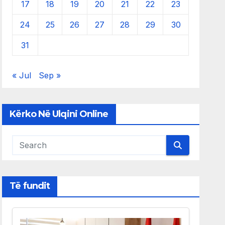
17
18
19
20
21
22
23
24
25
26
27
28
29
30
31
« Jul
Sep »
Kërko Në Ulqini Online
Të fundit