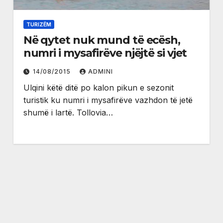
TURIZËM
Në qytet nuk mund të ecësh,
numri i mysafirëve njëjtë si vjet
14/08/2015
ADMINI
Ulqini këtë ditë po kalon pikun e sezonit
turistik ku numri i mysafirëve vazhdon të jetë
shumë i lartë. Tollovia…