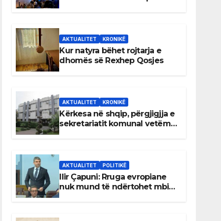
AKTUALITET
KRONIKË
Kur natyra bëhet rojtarja e
dhomës së Rexhep Qosjes
AKTUALITET
KRONIKË
Kërkesa në shqip, përgjigjja e
sekretariatit komunal vetëm
në gjuhën malazeze
AKTUALITET
POLITIKË
Ilir Çapuni: Rruga evropiane
nuk mund të ndërtohet mbi
ligje antikushtetuese