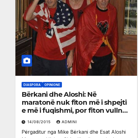
DIASPORA
OPINIONE
Bërkani dhe Aloshi: Në
maratonë nuk fiton më i shpejti
e më i fuqishmi, por fiton vullneti
e më i vullnetshmi
14/08/2015
ADMINI
Përgaditur nga Mike Bërkani dhe Esat Aloshi