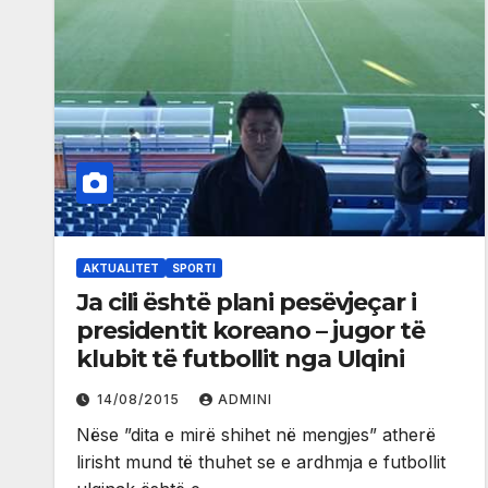
AKTUALITET
SPORTI
Ja cili është plani pesëvjeçar i
presidentit koreano – jugor të
klubit të futbollit nga Ulqini
14/08/2015
ADMINI
Nëse ”dita e mirë shihet në mengjes” atherë
lirisht mund të thuhet se e ardhmja e futbollit