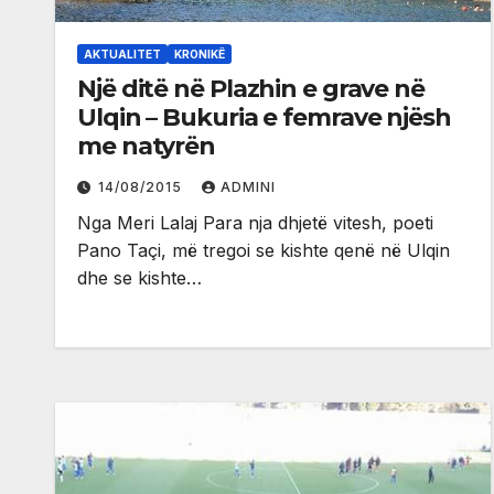
AKTUALITET
KRONIKË
Një ditë në Plazhin e grave në
Ulqin – Bukuria e femrave njësh
me natyrën
14/08/2015
ADMINI
Nga Meri Lalaj Para nja dhjetë vitesh, poeti
Pano Taçi, më tregoi se kishte qenë në Ulqin
dhe se kishte…