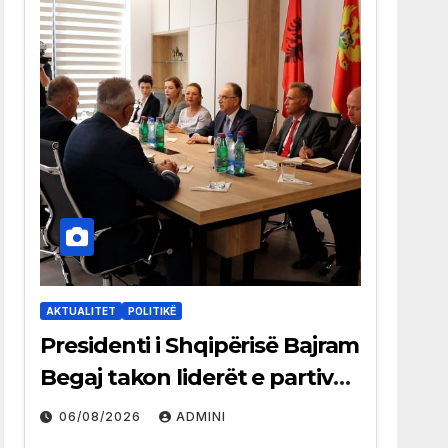
AKTUALITET
POLITIKË
Presidenti i Shqipërisë Bajram
Begaj takon liderët e partive
shqiptare në Ulqin
06/08/2026
ADMINI