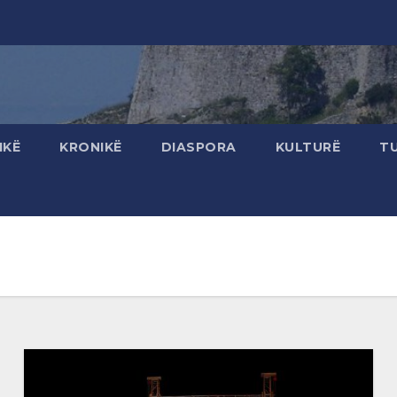
IKË
KRONIKË
DIASPORA
KULTURË
T