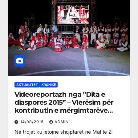
AKTUALITET
KRONIKË
Videoreportazh nga ”Dita e
diaspores 2015” – Vlerësim për
kontributin e mërgimtarëve
tanë
14/08/2015
ADMINI
Në trojet ku jetojnë shqiptarët në Mal të Zi