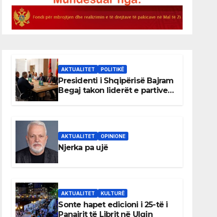
AKTUALITET
POLITIKË
Presidenti i Shqipërisë Bajram
Begaj takon liderët e partive
shqiptare në Ulqin
AKTUALITET
OPINIONE
Njerka pa ujë
AKTUALITET
KULTURË
Sonte hapet edicioni i 25-të i
Panairit të Librit në Ulqin