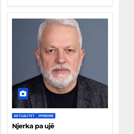
AKTUALITET
OPINIONE
Njerka pa ujë