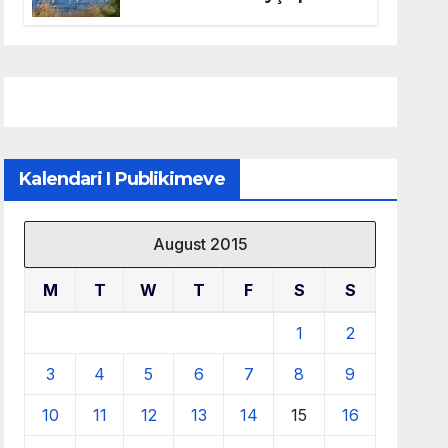
mbrojtjen e natyrës dhe
menaxhimin e qëndrueshëm
të burimeve më të çmuara
Kalendari I Publikimeve
August 2015
M
T
W
T
F
S
S
1
2
3
4
5
6
7
8
9
10
11
12
13
14
15
16