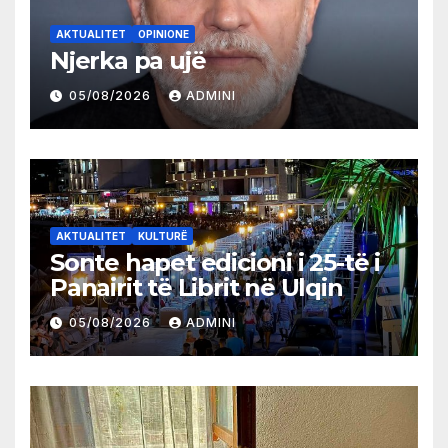
AKTUALITET
OPINIONE
Njerka pa ujë
05/08/2026
ADMINI
AKTUALITET
KULTURË
Sonte hapet edicioni i 25-të i
Panairit të Librit në Ulqin
05/08/2026
ADMINI