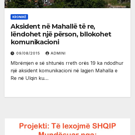
KRONIKË
Aksident në Mahallë të re,
lëndohet një përson, bllokohet
komunikacioni
09/08/2015
ADMINI
Mbrëmjen e së shtunës rreth orës 19 ka ndodhur
një aksident komunikacioni në lagjen Mahalla e
Re në Ulqin ku…