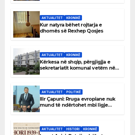
AKTUALITET
KRONIKË
Kur natyra bëhet rojtarja e
dhomës së Rexhep Qosjes
AKTUALITET
KRONIKË
Kërkesa në shqip, përgjigjja e
sekretariatit komunal vetëm në
gjuhën malazeze
AKTUALITET
POLITIKË
Ilir Çapuni: Rruga evropiane nuk
mund të ndërtohet mbi ligje
antikushtetuese
AKTUALITET
HISTORI
KRONIKË