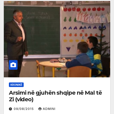
KRONIKË
Arsimi në gjuhën shqipe në Mal të
Zi (video)
09/08/2015
ADMINI