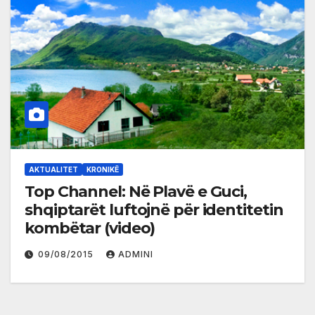
AKTUALITET
KRONIKË
Top Channel: Në Plavë e Guci,
shqiptarët luftojnë për identitetin
kombëtar (video)
09/08/2015
ADMINI