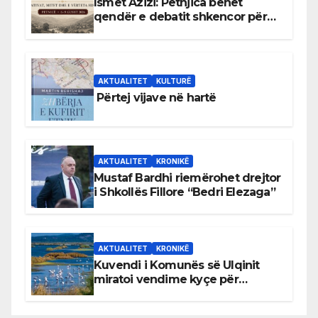
Ismet Azizi: Petnjica bëhet
qendër e debatit shkencor për
Bihorin gjatë viteve 1939–1948
AKTUALITET
KULTURË
Përtej vijave në hartë
AKTUALITET
KRONIKË
Mustaf Bardhi riemërohet drejtor
i Shkollës Fillore “Bedri Elezaga”
AKTUALITET
KRONIKË
Kuvendi i Komunës së Ulqinit
miratoi vendime kyçe për
mbrojtjen e natyrës dhe
menaxhimin e qëndrueshëm të