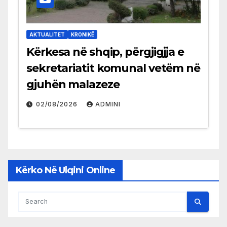
AKTUALITET
KRONIKË
Kërkesa në shqip, përgjigjja e
sekretariatit komunal vetëm në
gjuhën malazeze
02/08/2026
ADMINI
Kërko Në Ulqini Online