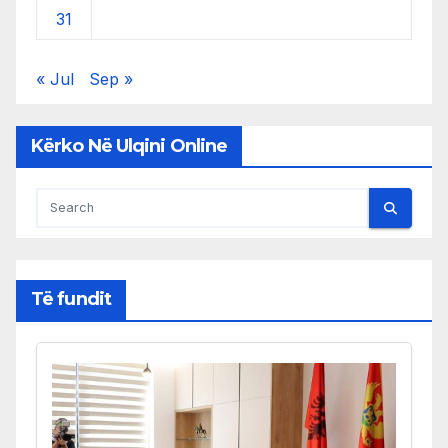
31
« Jul
Sep »
Kërko Në Ulqini Online
Të fundit