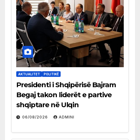
AKTUALITET
POLITIKË
Presidenti i Shqipërisë Bajram
Begaj takon liderët e partive
shqiptare në Ulqin
06/08/2026
ADMINI