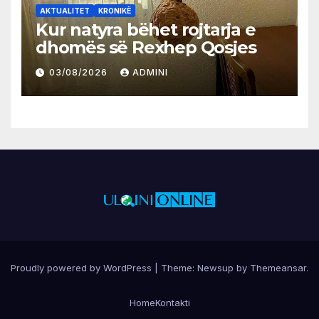
AKTUALITET
KRONIKË
Kur natyra bëhet rojtarja e
dhomës së Rexhep Qosjes
03/08/2026
ADMINI
Proudly powered by WordPress
|
Theme:
Newsup
by
Themeansar
.
Home
Kontakti