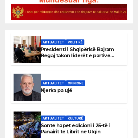
AKTUALITET
POLITIKË
Presidenti i Shqipërisë Bajram
Begaj takon liderët e partive
shqiptare në Ulqin
AKTUALITET
OPINIONE
Njerka pa ujë
AKTUALITET
KULTURË
Sonte hapet edicioni i 25-të i
Panairit të Librit në Ulqin