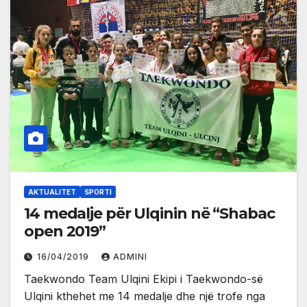
AKTUALITET
SPORTI
14 medalje për Ulqinin në “Shabac
open 2019”
16/04/2019
ADMINI
Taekwondo Team Ulqini Ekipi i Taekwondo-së
Ulqini kthehet me 14 medalje dhe një trofe nga