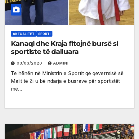
AKTUALITET
SPORTI
Kanaqi dhe Kraja fitojnë bursë si
sportiste të dalluara
03/03/2020
ADMINI
Te hënën në Ministrin e Sportit që qeverrsisë së
Malit të Zi u bë ndarja e busrave për sportistët
më…