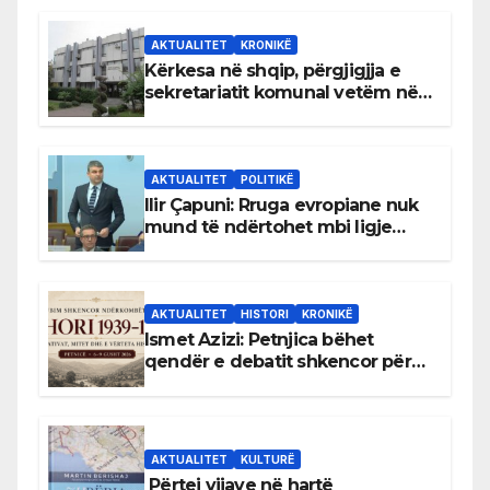
AKTUALITET
KRONIKË
Kërkesa në shqip, përgjigjja e
sekretariatit komunal vetëm në
gjuhën malazeze
AKTUALITET
POLITIKË
Ilir Çapuni: Rruga evropiane nuk
mund të ndërtohet mbi ligje
antikushtetuese
AKTUALITET
HISTORI
KRONIKË
Ismet Azizi: Petnjica bëhet
qendër e debatit shkencor për
Bihorin gjatë viteve 1939–1948
AKTUALITET
KULTURË
Përtej vijave në hartë