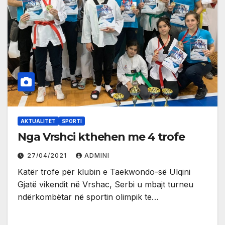
AKTUALITET
SPORTI
Nga Vrshci kthehen me 4 trofe
27/04/2021
ADMINI
Katër trofe për klubin e Taekwondo-së Ulqini
Gjatë vikendit në Vrshac, Serbi u mbajt turneu
ndërkombëtar në sportin olimpik te…