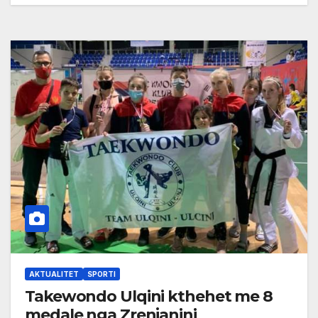
AKTUALITET
SPORTI
Takewondo Ulqini kthehet me 8
medale nga Zrenjanini