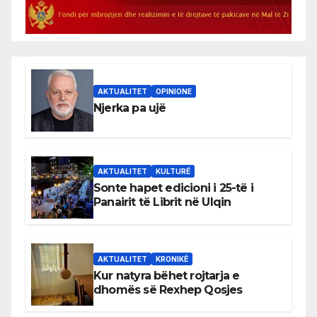
AKTUALITET
OPINIONE
Njerka pa ujë
AKTUALITET
KULTURË
Sonte hapet edicioni i 25-të i
Panairit të Librit në Ulqin
AKTUALITET
KRONIKË
Kur natyra bëhet rojtarja e
dhomës së Rexhep Qosjes