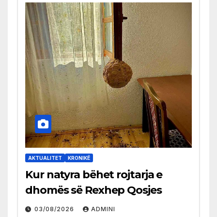
AKTUALITET
KRONIKË
Kur natyra bëhet rojtarja e
dhomës së Rexhep Qosjes
03/08/2026
ADMINI