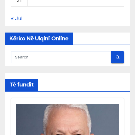
31
« Jul
Kërko Në Ulqini Online
Të fundit