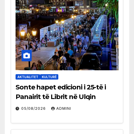
AKTUALITET
KULTURË
Sonte hapet edicioni i 25-të i
Panairit të Librit në Ulqin
05/08/2026
ADMINI