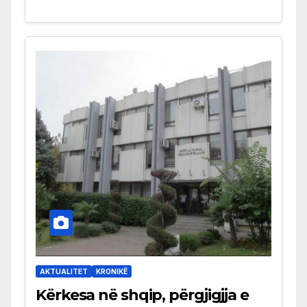
AKTUALITET
KRONIKË
Kërkesa në shqip, përgjigjja e