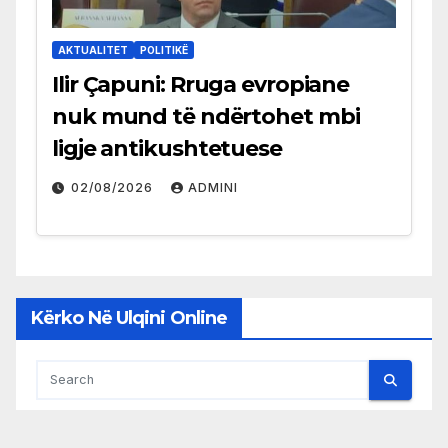
AKTUALITET
POLITIKË
Ilir Çapuni: Rruga evropiane
nuk mund të ndërtohet mbi
ligje antikushtetuese
02/08/2026
ADMINI
Kërko Në Ulqini Online