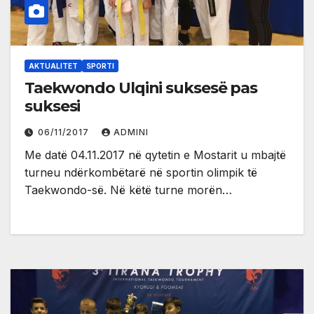
AKTUALITET
SPORTI
Taekwondo Ulqini suksesë pas
suksesi
06/11/2017
ADMINI
Me datë 04.11.2017 në qytetin e Mostarit u mbajtë
turneu ndërkombëtarë në sportin olimpik të
Taekwondo-së. Në këtë turne morën…