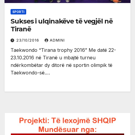
SPORTI
Sukses i ulqinakëve të vegjël në
Tiranë
23/10/2016
ADMINI
Taekwondo “Tirana trophy 2016” Me datë 22-
23.10.2016 në Tiranë u mbajtë turneu
ndërkombëtar dy ditorë në sportin olimpik të
Taekwondo-së.…