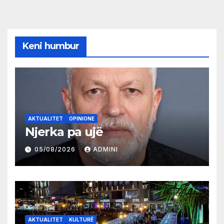
Keni humbur
AKTUALITET
OPINIONE
Njerka pa ujë
05/08/2026
ADMINI
AKTUALITET
KULTURË