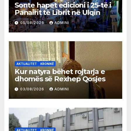
Sonte hapet edicioni i 25-të i
Panairit të Librit në Ulqin
05/08/2026
ADMINI
AKTUALITET
KRONIKË
Kur natyra bëhet rojtarja e
dhomës së Rexhep Qosjes
03/08/2026
ADMINI
AKTUALITET
KRONIKË