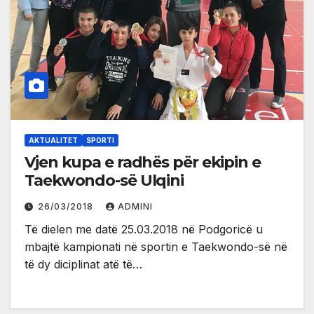
AKTUALITET
SPORTI
Vjen kupa e radhës për ekipin e
Taekwondo-së Ulqini
26/03/2018
ADMINI
Të dielen me datë 25.03.2018 në Podgoricë u
mbajtë kampionati në sportin e Taekwondo-së në
të dy diciplinat atë të…