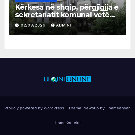
Kërkesa në shqip, përgjigjja e
sekretariatit komunal vetëm
në gjuhën malazeze
02/08/2026
ADMINI
Proudly powered by WordPress
|
Theme:
Newsup
by
Themeansar
.
Home
Kontakti