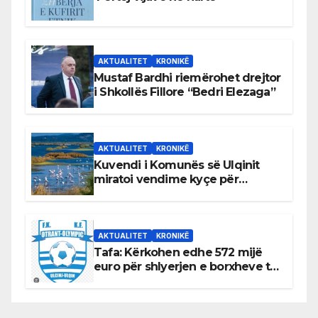
AKTUALITET
KRONIKË
Mustaf Bardhi riemërohet drejtor
i Shkollës Fillore “Bedri Elezaga”
AKTUALITET
KRONIKË
Kuvendi i Komunës së Ulqinit
miratoi vendime kyçe për
mbrojtjen e natyrës dhe
menaxhimin e qëndrueshëm të
burimeve më të çmuara
AKTUALITET
KRONIKË
Tafa: Kërkohen edhe 572 mijë
euro për shlyerjen e borxheve të
KF Otrant – Salaj kërkoi sqarime
nga drejtuesit e klubit