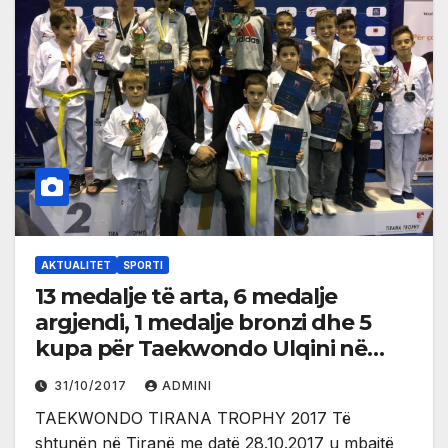
AKTUALITET
SPORTI
13 medalje të arta, 6 medalje
argjendi, 1 medalje bronzi dhe 5
kupa për Taekwondo Ulqini në
turneun e Tiranës
31/10/2017
ADMINI
TAEKWONDO TIRANA TROPHY 2017 Të
shtunën në Tiranë me datë 28.10.2017 u mbajtë