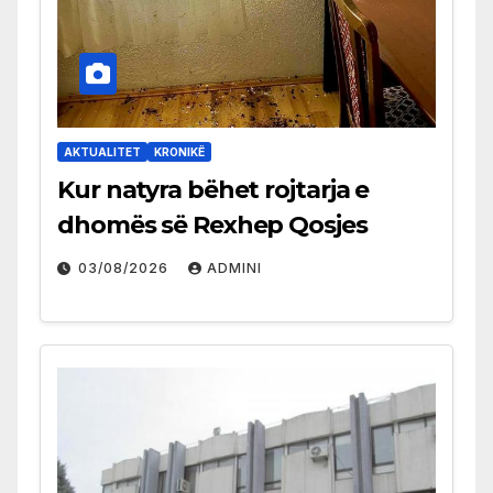
AKTUALITET
KRONIKË
Kur natyra bëhet rojtarja e
dhomës së Rexhep Qosjes
03/08/2026
ADMINI