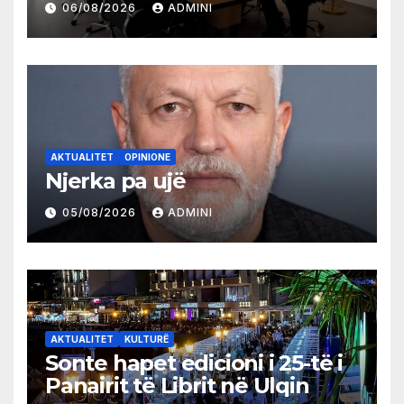
06/08/2026
ADMINI
AKTUALITET
OPINIONE
Njerka pa ujë
05/08/2026
ADMINI
AKTUALITET
KULTURË
Sonte hapet edicioni i 25-të i
Panairit të Librit në Ulqin