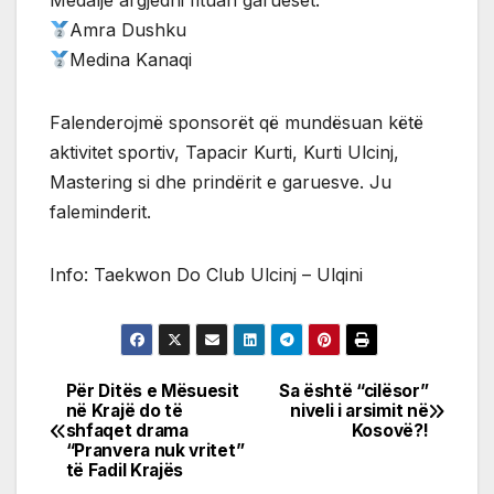
Medalje argjedni fituan garueset:
Amra Dushku
Medina Kanaqi
Falenderojmë sponsorët që mundësuan këtë
aktivitet sportiv, Tapacir Kurti, Kurti Ulcinj,
Mastering si dhe prindërit e garuesve. Ju
faleminderit.
Info: Taekwon Do Club Ulcinj – Ulqini
Për Ditës e Mësuesit
Sa është “cilësor”
Post
në Krajë do të
niveli i arsimit në
shfaqet drama
Kosovë?!
navigation
“Pranvera nuk vritet”
të Fadil Krajës