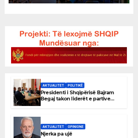
AKTUALITET
POLITIKË
Presidenti i Shqipërisë Bajram
Begaj takon liderët e partive
shqiptare në Ulqin
AKTUALITET
OPINIONE
Njerka pa ujë