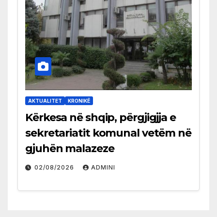
AKTUALITET
KRONIKË
Kërkesa në shqip, përgjigjja e
sekretariatit komunal vetëm në
gjuhën malazeze
02/08/2026
ADMINI