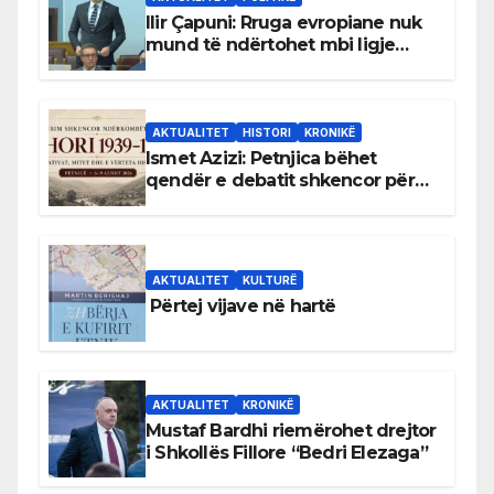
Ilir Çapuni: Rruga evropiane nuk
mund të ndërtohet mbi ligje
antikushtetuese
AKTUALITET
HISTORI
KRONIKË
Ismet Azizi: Petnjica bëhet
qendër e debatit shkencor për
Bihorin gjatë viteve 1939–1948
AKTUALITET
KULTURË
Përtej vijave në hartë
AKTUALITET
KRONIKË
Mustaf Bardhi riemërohet drejtor
i Shkollës Fillore “Bedri Elezaga”