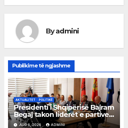
By
admini
Publikime të ngjashme
AKTUALITET
POLITIKË
Presidenti i Shqipërisë Bajram
Begaj takon liderët e partive
shqiptare në Ulqin
AUG 6, 2026
ADMINI