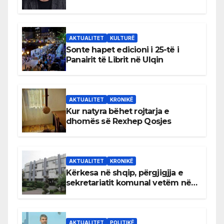
AKTUALITET
KULTURË
Sonte hapet edicioni i 25-të i
Panairit të Librit në Ulqin
AKTUALITET
KRONIKË
Kur natyra bëhet rojtarja e
dhomës së Rexhep Qosjes
AKTUALITET
KRONIKË
Kërkesa në shqip, përgjigjja e
sekretariatit komunal vetëm në
gjuhën malazeze
AKTUALITET
POLITIKË