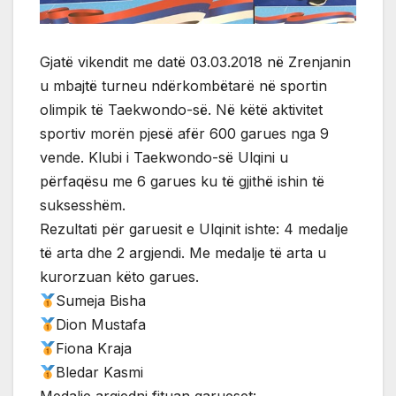
Gjatë vikendit me datë 03.03.2018 në Zrenjanin
u mbajtë turneu ndërkombëtarë në sportin
olimpik të Taekwondo-së. Në këtë aktivitet
sportiv morën pjesë afër 600 garues nga 9
vende. Klubi i Taekwondo-së Ulqini u
përfaqësu me 6 garues ku të gjithë ishin të
suksesshëm.
Rezultati për garuesit e Ulqinit ishte: 4 medalje
të arta dhe 2 argjendi. Me medalje të arta u
kurorzuan këto garues.
Sumeja Bisha
Dion Mustafa
Fiona Kraja
Bledar Kasmi