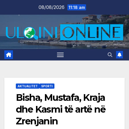
Skip
08/08/2026
11:18 am
to
content
AKTUALITET
SPORTI
Bisha, Mustafa, Kraja
dhe Kasmi të artë në
Zrenjanin