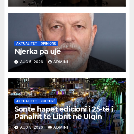
AKTUALITET
OPINIONE
Njerka pa ujë
AUG 5, 2026
ADMINI
AKTUALITET
KULTURË
Sonte hapet edicioni i 25-të i
Panairit të Librit në Ulqin
AUG 5, 2026
ADMINI