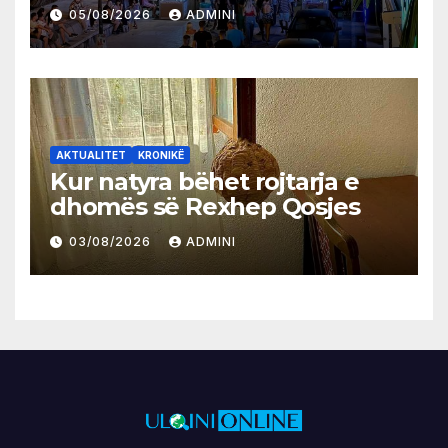
05/08/2026
ADMINI
AKTUALITET
KRONIKË
Kur natyra bëhet rojtarja e
dhomës së Rexhep Qosjes
03/08/2026
ADMINI