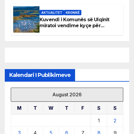
AKTUALITET
KRONIKË
Kuvendi i Komunës së Ulqinit
miratoi vendime kyçe për
mbrojtjen e natyrës dhe
menaxhimin e qëndrueshëm të
burimeve më të çmuara
Kalendari I Publikimeve
August 2026
M
T
W
T
F
S
S
1
2
3
4
5
6
7
8
9