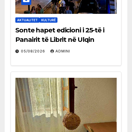
AKTUALITET
KULTURË
Sonte hapet edicioni i 25-të i
Panairit të Librit në Ulqin
05/08/2026
ADMINI