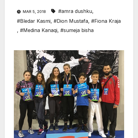
#amra dushku
,
MAR 5, 2018
#Bledar Kasmi
,
#Dion Mustafa
,
#Fiona Kraja
,
#Medina Kanaqi
,
#sumeja bisha