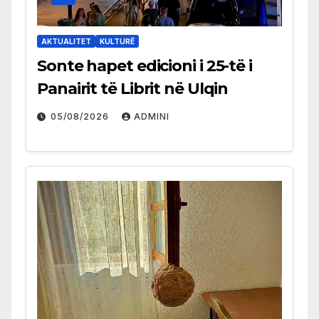
AKTUALITET
KULTURË
Sonte hapet edicioni i 25-të i
Panairit të Librit në Ulqin
05/08/2026
ADMINI