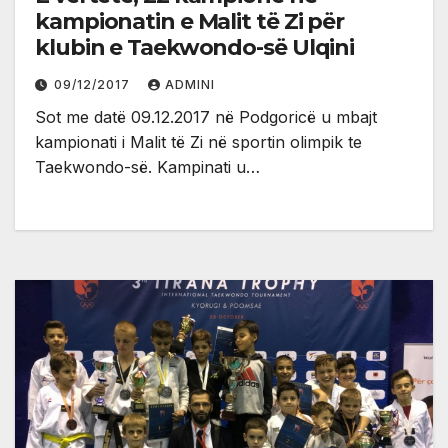
kampionatin e Malit të Zi për
klubin e Taekwondo-së Ulqini
09/12/2017
ADMINI
Sot me datë 09.12.2017 në Podgoricë u mbajt
kampionati i Malit të Zi në sportin olimpik te
Taekwondo-së. Kampinati u…