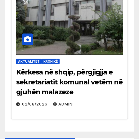
AKTUALITET
KRONIKË
Kërkesa në shqip, përgjigjja e
sekretariatit komunal vetëm në
gjuhën malazeze
02/08/2026
ADMINI