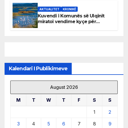
AKTUALITET
KRONIKË
Kuvendi i Komunës së Ulqinit
miratoi vendime kyçe për
mbrojtjen e natyrës dhe
menaxhimin e qëndrueshëm të
burimeve më të çmuara
Kalendari I Publikimeve
August 2026
M
T
W
T
F
S
S
1
2
3
4
5
6
7
8
9