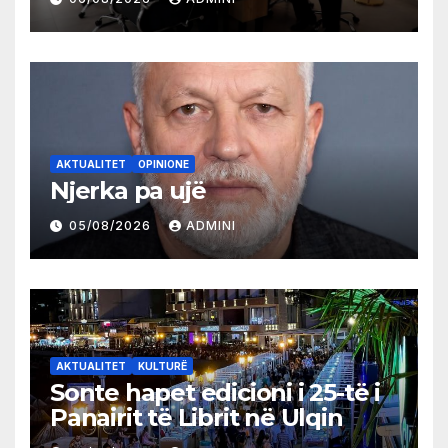
AKTUALITET
OPINIONE
Njerka pa ujë
05/08/2026
ADMINI
AKTUALITET
KULTURË
Sonte hapet edicioni i 25-të i
Panairit të Librit në Ulqin