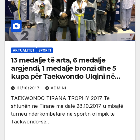
AKTUALITET
SPORTI
13 medalje të arta, 6 medalje
argjendi, 1 medalje bronzi dhe 5
kupa për Taekwondo Ulqini në
turneun e Tiranës
31/10/2017
ADMINI
TAEKWONDO TIRANA TROPHY 2017 Të
shtunën në Tiranë me datë 28.10.2017 u mbajtë
turneu ndërkombëtarë në sportin olimpik të
Taekwondo-së…