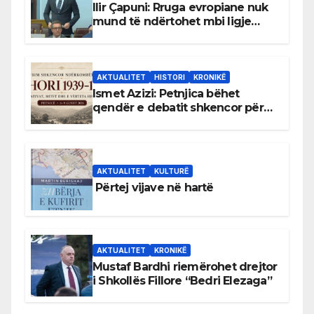
Ilir Çapuni: Rruga evropiane nuk
mund të ndërtohet mbi ligje
antikushtetuese
AKTUALITET
HISTORI
KRONIKË
Ismet Azizi: Petnjica bëhet
qendër e debatit shkencor për
Bihorin gjatë viteve 1939–1948
AKTUALITET
KULTURË
Përtej vijave në hartë
AKTUALITET
KRONIKË
Mustaf Bardhi riemërohet drejtor
i Shkollës Fillore “Bedri Elezaga”