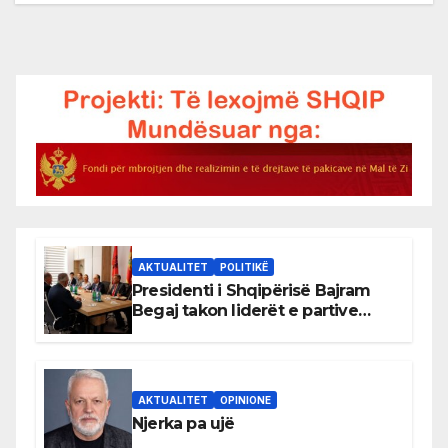
AKTUALITET
POLITIKË
Presidenti i Shqipërisë Bajram
Begaj takon liderët e partive
shqiptare në Ulqin
AKTUALITET
OPINIONE
Njerka pa ujë