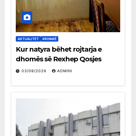
AKTUALITET
KRONIKË
Kur natyra bëhet rojtarja e
dhomës së Rexhep Qosjes
03/08/2026
ADMINI