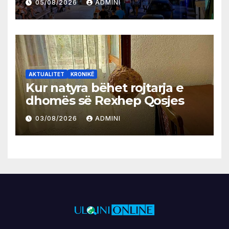
05/08/2026
ADMINI
AKTUALITET
KRONIKË
Kur natyra bëhet rojtarja e
dhomës së Rexhep Qosjes
03/08/2026
ADMINI