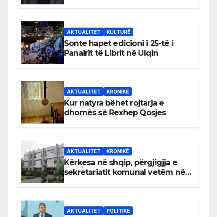
AKTUALITET
KULTURË
Sonte hapet edicioni i 25-të i
Panairit të Librit në Ulqin
AKTUALITET
KRONIKË
Kur natyra bëhet rojtarja e
dhomës së Rexhep Qosjes
AKTUALITET
KRONIKË
Kërkesa në shqip, përgjigjja e
sekretariatit komunal vetëm në
gjuhën malazeze
AKTUALITET
POLITIKË