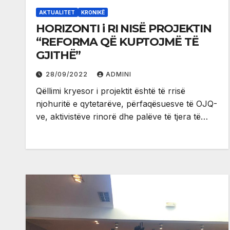
AKTUALITET
KRONIKË
HORIZONTI i RI NISË PROJEKTIN
“REFORMA QË KUPTOJMË TË
GJITHË”
28/09/2022
ADMINI
Qëllimi kryesor i projektit është të rrisë
njohuritë e qytetarëve, përfaqësuesve të OJQ-
ve, aktivistëve rinorë dhe palëve të tjera të…