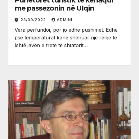
Punëtorët turistik të kënaqur
me passezonin në Ulqin
23/09/2022
ADMINI
Vera përfundoi, por jo edhe pushimet. Edhe
pse temperaturat kanë shënuar një rënje të
lehtë javën e tretë të shtatorit…