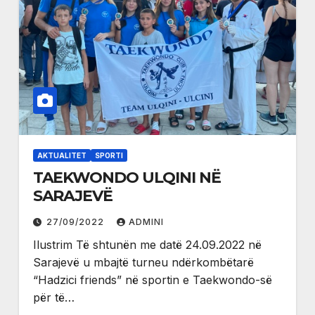
AKTUALITET
SPORTI
TAEKWONDO ULQINI NË
SARAJEVË
27/09/2022
ADMINI
Ilustrim Të shtunën me datë 24.09.2022 në
Sarajevë u mbajtë turneu ndërkombëtarë
“Hadzici friends” në sportin e Taekwondo-së
për të…