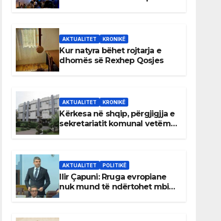
AKTUALITET
KRONIKË
Kur natyra bëhet rojtarja e
dhomës së Rexhep Qosjes
AKTUALITET
KRONIKË
Kërkesa në shqip, përgjigjja e
sekretariatit komunal vetëm
në gjuhën malazeze
AKTUALITET
POLITIKË
Ilir Çapuni: Rruga evropiane
nuk mund të ndërtohet mbi
ligje antikushtetuese