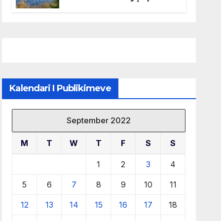
mbrojtjen e natyrës dhe
menaxhimin e qëndrueshëm
të burimeve më të çmuara
Kalendari I Publikimeve
September 2022
M
T
W
T
F
S
S
1
2
3
4
5
6
7
8
9
10
11
12
13
14
15
16
17
18