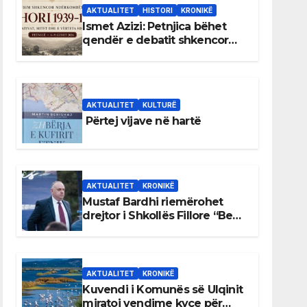
AKTUALITET
HISTORI
KRONIKË
Ismet Azizi: Petnjica bëhet
qendër e debatit shkencor
për Bihorin gjatë viteve 1939–
1948
AKTUALITET
KULTURË
Përtej vijave në hartë
AKTUALITET
KRONIKË
Mustaf Bardhi riemërohet
drejtor i Shkollës Fillore “Bedri
Elezaga”
AKTUALITET
KRONIKË
Kuvendi i Komunës së Ulqinit
miratoi vendime kyçe për