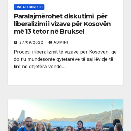
UNCATEGORIZED
Paralajmërohet diskutimi për
liberalizimi i vizave për Kosovën
më 13 tetor në Bruksel
27/09/2022
ADMINI
Procesi i liberalizmit të vizave për Kosovën, që
do t’u mundësonte qytetarëve të saj lëvizje të
lirë në dhjetëra vende…