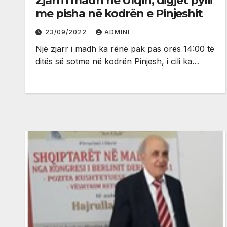
Zjarri i madh në Ulqin, digjet pylli
me pisha në kodrën e Pinjeshit
23/09/2022
ADMINI
Një zjarr i madh ka rënë pak pas orës 14:00 të
ditës së sotme në kodrën Pinjesh, i cili ka…