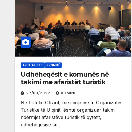
AKTUALITET
KRONIKË
Udhëheqësit e komunës në
takimi me afaristët turistik
27/09/2022
ADMINI
Në hotelin Otrant, me inicjativë të Organizatës
Turistike të Ulqinit, është organizuar takimi
ndërmjet afaristëve turistik të qytetit,
udhëheqësisë së…