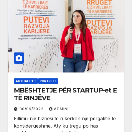
AKTUALITET
PORTRETE
MBËSHTETJE PËR STARTUP-et E
TË RINJËVE
30/09/2022
ADMINI
Fillimi i një biznesi të ri kërkon një përgatitje të
konsiderueshme. Aty ku tregu po has