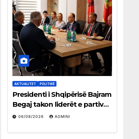
AKTUALITET
POLITIKË
Presidenti i Shqipërisë Bajram
Begaj takon liderët e partive
shqiptare në Ulqin
06/08/2026
ADMINI