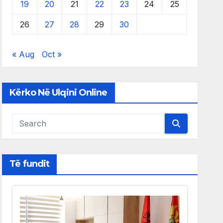
19
20
21
22
23
24
25
26
27
28
29
30
« Aug
Oct »
Kërko Në Ulqini Online
Të fundit