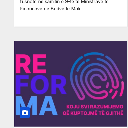
fusnotë në samitin e 9-të të Ministrave të
Financave në Budve të Mali…