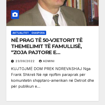
AKTUALITET
DIASPORA
NË PRAG TË 50-VJETORIT TË
THEMELIMIT TË FAMULLISË,
“ZOJA PAJTORE E
SHQIPTARËVE” NË MIÇIGAN TË
23/09/2022
ADMINI
SHTETEVE TË BASHKUARA
KUJTOJMË DOM PREK NDREVASHAJ Nga
Frank Shkreli Në një njoftim paraprak për
komunitetin shqiptaro-amerikan në Detroit dhe
për publikun e…