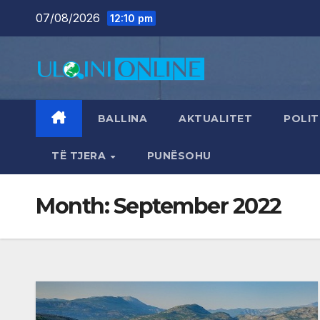
Skip
07/08/2026
12:10 pm
to
content
BALLINA
AKTUALITET
POLIT
TË TJERA
PUNËSOHU
Month:
September 2022