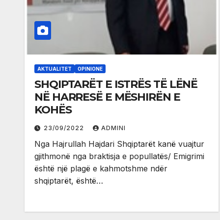
AKTUALITET
OPINIONE
SHQIPTARËT E ISTRËS TË LËNË
NË HARRESË E MËSHIRËN E
KOHËS
23/09/2022
ADMINI
Nga Hajrullah Hajdari Shqiptarët kanë vuajtur
gjithmonë nga braktisja e popullatës/ Emigrimi
është një plagë e kahmotshme ndër
shqiptarët, është…