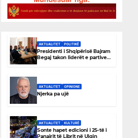
AKTUALITET
POLITIKË
Presidenti i Shqipërisë Bajram
Begaj takon liderët e partive
shqiptare në Ulqin
AKTUALITET
OPINIONE
Njerka pa ujë
AKTUALITET
KULTURË
Sonte hapet edicioni i 25-të i
Panairit të Librit në Ulqin