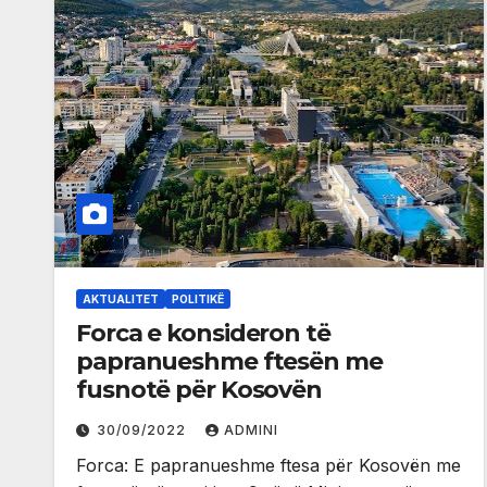
AKTUALITET
POLITIKË
Forca e konsideron të
papranueshme ftesën me
fusnotë për Kosovën
30/09/2022
ADMINI
Forca: E papranueshme ftesa për Kosovën me