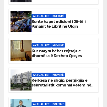
AKTUALITET
KULTURË
Sonte hapet edicioni i 25-të i
Panairit të Librit në Ulqin
AKTUALITET
KRONIKË
Kur natyra bëhet rojtarja e
dhomës së Rexhep Qosjes
AKTUALITET
KRONIKË
Kërkesa në shqip, përgjigjja e
sekretariatit komunal vetëm në
gjuhën malazeze
AKTUALITET
POLITIKË