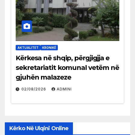
AKTUALITET
KRONIKË
Kërkesa në shqip, përgjigjja e
sekretariatit komunal vetëm në
gjuhën malazeze
02/08/2026
ADMINI
Kërko Në Ulqini Online