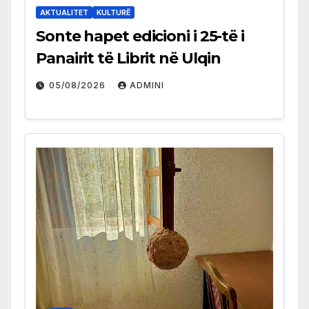
AKTUALITET
KULTURË
Sonte hapet edicioni i 25-të i
Panairit të Librit në Ulqin
05/08/2026
ADMINI