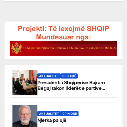
AKTUALITET
POLITIKË
Presidenti i Shqipërisë Bajram
Begaj takon liderët e partive
shqiptare në Ulqin
AKTUALITET
OPINIONE
Njerka pa ujë