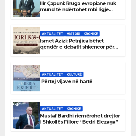
Ilir Çapuni: Rruga evropiane nuk
mund të ndërtohet mbi ligje
antikushtetuese
AKTUALITET
HISTORI
KRONIKË
Ismet Azizi: Petnjica bëhet
qendër e debatit shkencor për
Bihorin gjatë viteve 1939–1948
AKTUALITET
KULTURË
Përtej vijave në hartë
AKTUALITET
KRONIKË
Mustaf Bardhi riemërohet drejtor
i Shkollës Fillore “Bedri Elezaga”