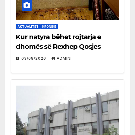
AKTUALITET
KRONIKË
Kur natyra bëhet rojtarja e
dhomës së Rexhep Qosjes
03/08/2026
ADMINI