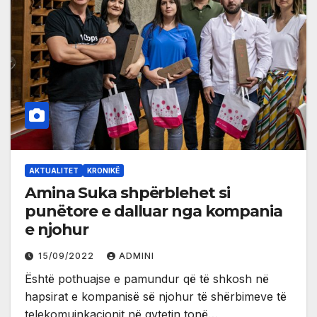
AKTUALITET
KRONIKË
Amina Suka shpërblehet si
punëtore e dalluar nga kompania
e njohur
15/09/2022
ADMINI
Është pothuajse e pamundur që të shkosh në
hapsirat e kompanisë së njohur të shërbimeve të
telekomuinkacionit në qytetin tonë…