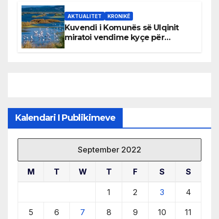
AKTUALITET
KRONIKË
Kuvendi i Komunës së Ulqinit
miratoi vendime kyçe për
mbrojtjen e natyrës dhe
menaxhimin e qëndrueshëm të
burimeve më të çmuara
Kalendari I Publikimeve
September 2022
M
T
W
T
F
S
S
1
2
3
4
5
6
7
8
9
10
11