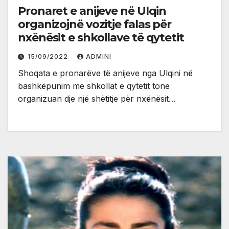
Pronaret e anijeve në Ulqin
organizojnë vozitje falas për
nxënësit e shkollave të qytetit
15/09/2022
ADMINI
Shoqata e pronarëve të anijeve nga Ulqini në
bashkëpunim me shkollat e qytetit tone
organizuan dje një shëtitje për nxënësit…