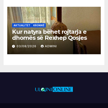
AKTUALITET
KRONIKË
Kur natyra bëhet rojtarja e
dhomës së Rexhep Qosjes
03/08/2026
ADMINI