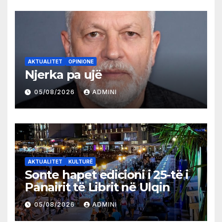
AKTUALITET
OPINIONE
Njerka pa ujë
05/08/2026
ADMINI
AKTUALITET
KULTURË
Sonte hapet edicioni i 25-të i
Panairit të Librit në Ulqin
05/08/2026
ADMINI