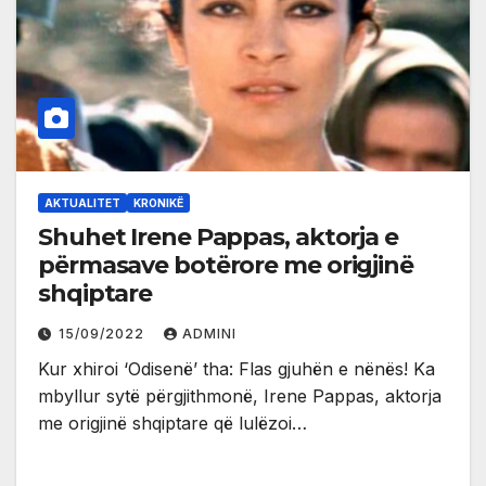
AKTUALITET
KRONIKË
Shuhet Irene Pappas, aktorja e
përmasave botërore me origjinë
shqiptare
15/09/2022
ADMINI
Kur xhiroi ‘Odisenë’ tha: Flas gjuhën e nënës! Ka
mbyllur sytë përgjithmonë, Irene Pappas, aktorja
me origjinë shqiptare që lulëzoi…