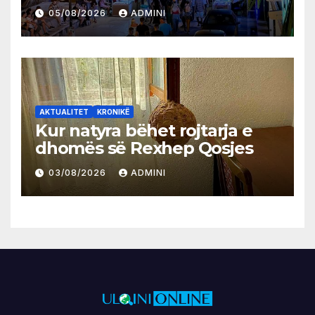
05/08/2026
ADMINI
AKTUALITET
KRONIKË
Kur natyra bëhet rojtarja e
dhomës së Rexhep Qosjes
03/08/2026
ADMINI