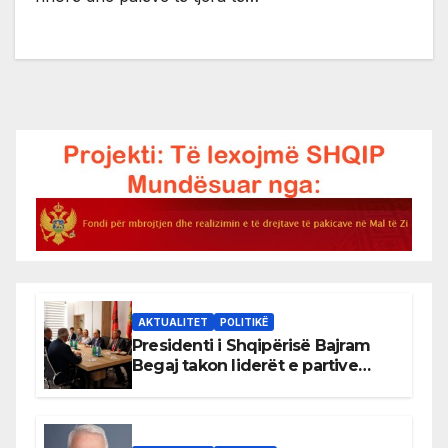
AKTUALITET
POLITIKË
Presidenti i Shqipërisë Bajram
Begaj takon liderët e partive
shqiptare në Ulqin