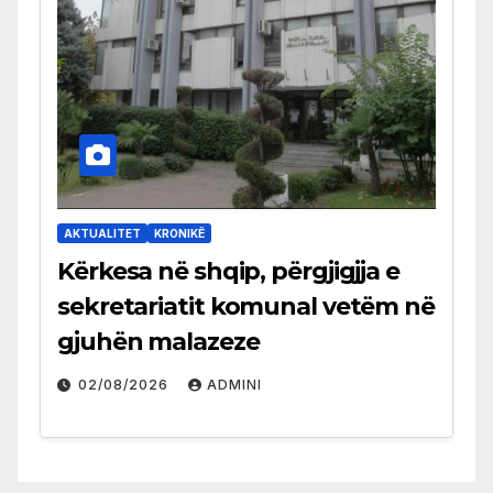
AKTUALITET
KRONIKË
Kërkesa në shqip, përgjigjja e
sekretariatit komunal vetëm në
gjuhën malazeze
02/08/2026
ADMINI