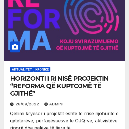
AKTUALITET
KRONIKË
HORIZONTI i RI NISË PROJEKTIN
“REFORMA QË KUPTOJMË TË
GJITHË”
28/09/2022
ADMINI
Qëllimi kryesor i projektit është të rrisë njohuritë e
qytetarëve, përfaqësuesve të OJQ-ve, aktivistëve
rinorë dhe palëve të tjera të…