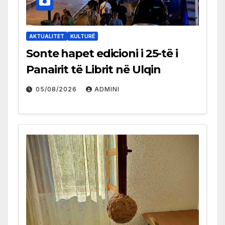
AKTUALITET
KULTURË
Sonte hapet edicioni i 25-të i
Panairit të Librit në Ulqin
05/08/2026
ADMINI