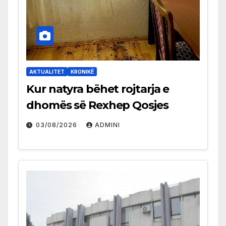
AKTUALITET
KRONIKË
Kur natyra bëhet rojtarja e
dhomës së Rexhep Qosjes
03/08/2026
ADMINI