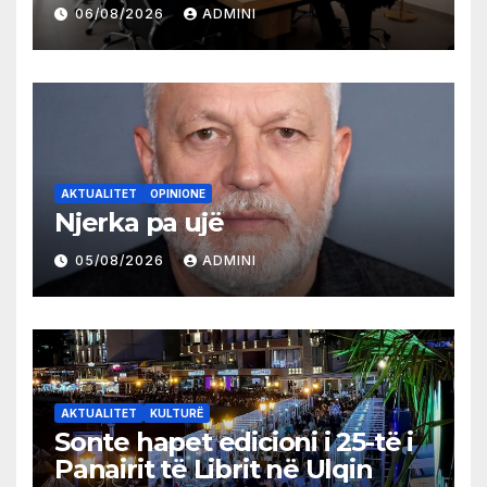
partive shqiptare në Ulqin
06/08/2026
ADMINI
AKTUALITET
OPINIONE
Njerka pa ujë
05/08/2026
ADMINI
AKTUALITET
KULTURË
Sonte hapet edicioni i 25-të i
Panairit të Librit në Ulqin