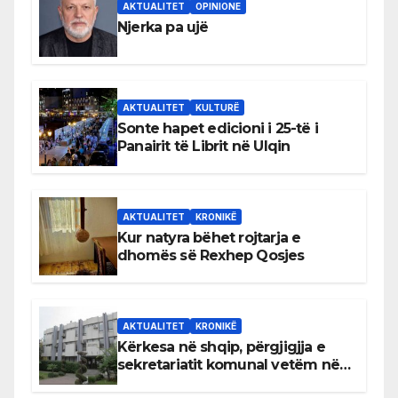
AKTUALITET
OPINIONE
Njerka pa ujë
AKTUALITET
KULTURË
Sonte hapet edicioni i 25-të i
Panairit të Librit në Ulqin
AKTUALITET
KRONIKË
Kur natyra bëhet rojtarja e
dhomës së Rexhep Qosjes
AKTUALITET
KRONIKË
Kërkesa në shqip, përgjigjja e
sekretariatit komunal vetëm në
gjuhën malazeze