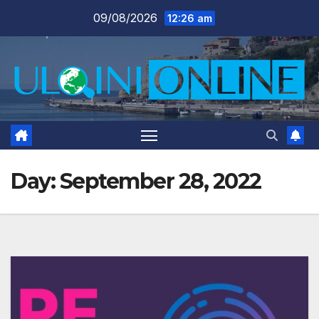
Skip
09/08/2026
12:26 am
to
content
Day:
September 28, 2022