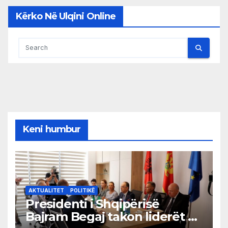
Kërko Në Ulqini Online
Keni humbur
AKTUALITET
POLITIKË
Presidenti i Shqipërisë
Bajram Begaj takon liderët e