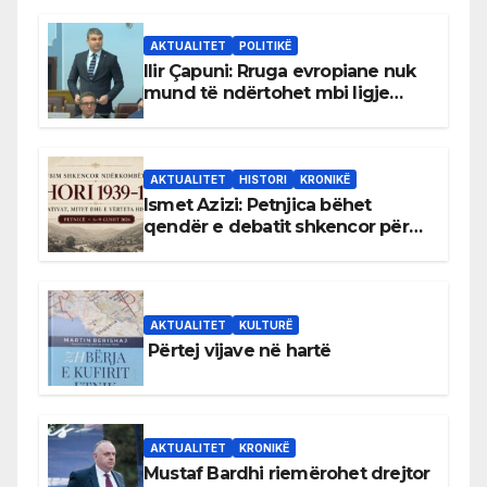
AKTUALITET
POLITIKË
Ilir Çapuni: Rruga evropiane nuk
mund të ndërtohet mbi ligje
antikushtetuese
AKTUALITET
HISTORI
KRONIKË
Ismet Azizi: Petnjica bëhet
qendër e debatit shkencor për
Bihorin gjatë viteve 1939–1948
AKTUALITET
KULTURË
Përtej vijave në hartë
AKTUALITET
KRONIKË
Mustaf Bardhi riemërohet drejtor