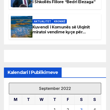
i Shkollës Fillore “Bedri Elezaga”
AKTUALITET
KRONIKË
Kuvendi i Komunës së Ulqinit
miratoi vendime kyçe për
mbrojtjen e natyrës dhe
menaxhimin e qëndrueshëm të
burimeve më të çmuara
Kalendari I Publikimeve
September 2022
M
T
W
T
F
S
S
1
2
3
4