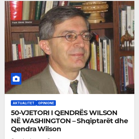
AKTUALITET
OPINIONE
50-VJETORI I QENDRËS WILSON
NË WASHINGTON – Shqiptarët dhe
Qendra Wilson