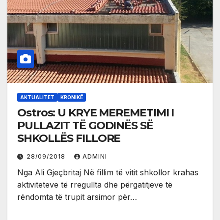
AKTUALITET
KRONIKË
Ostros: U KRYE MEREMETIMI I
PULLAZIT TË GODINËS SË
SHKOLLËS FILLORE
28/09/2018
ADMINI
Nga Ali Gjeçbritaj Në fillim të vitit shkollor krahas
aktiviteteve të rregullta dhe përgatitjeve të
rëndomta të trupit arsimor për…