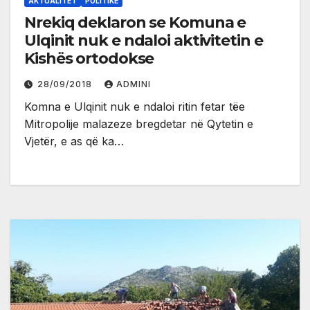
AKTUALITET
POLITIKË
Nrekiq deklaron se Komuna e
Ulqinit nuk e ndaloi aktivitetin e
Kishës ortodokse
28/09/2018
ADMINI
Komna e Ulqinit nuk e ndaloi ritin fetar tëe
Mitropolije malazeze bregdetar në Qytetin e
Vjetër, e as që ka…