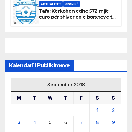
AKTUALITET
KRONIKË
Tafa: Kërkohen edhe 572 mijë
euro për shlyerjen e borxheve të
KF Otrant – Salaj kërkoi sqarime
nga drejtuesit e klubit
Kalendari I Publikimeve
September 2018
M
T
W
T
F
S
S
1
2
3
4
5
6
7
8
9