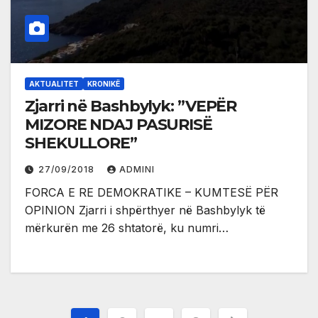
AKTUALITET
KRONIKË
Zjarri në Bashbylyk: ”VEPËR
MIZORE NDAJ PASURISË
SHEKULLORE”
27/09/2018
ADMINI
FORCA E RE DEMOKRATIKE – KUMTESË PËR
OPINION Zjarri i shpërthyer në Bashbylyk të
mërkurën me 26 shtatorë, ku numri…