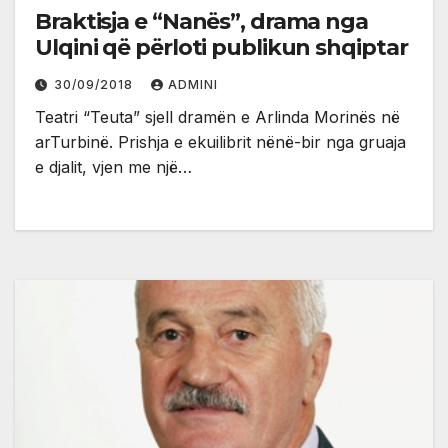
Braktisja e “Nanës”, drama nga
Ulqini që përloti publikun shqiptar
30/09/2018
ADMINI
Teatri “Teuta” sjell dramën e Arlinda Morinës në
arTurbinë. Prishja e ekuilibrit nënë-bir nga gruaja
e djalit, vjen me një…