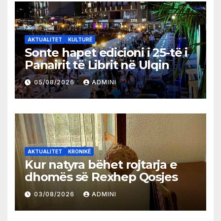
AKTUALITET
KULTURË
Sonte hapet edicioni i 25-të i
Panairit të Librit në Ulqin
05/08/2026
ADMINI
AKTUALITET
KRONIKË
Kur natyra bëhet rojtarja e
dhomës së Rexhep Qosjes
03/08/2026
ADMINI