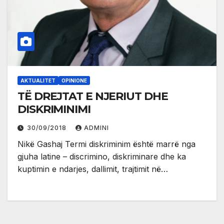
AKTUALITET
OPINIONE
TË DREJTAT E NJERIUT DHE
DISKRIMINIMI
30/09/2018
ADMINI
Nikë Gashaj Termi diskriminim është marrë nga
gjuha latine – discrimino, diskriminare dhe ka
kuptimin e ndarjes, dallimit, trajtimit në…