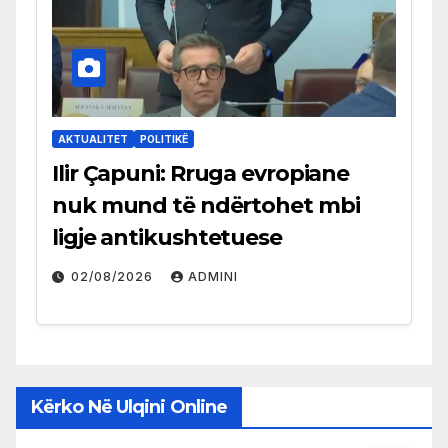
AKTUALITET
POLITIKË
Ilir Çapuni: Rruga evropiane
nuk mund të ndërtohet mbi
ligje antikushtetuese
02/08/2026
ADMINI
Kërko Në Ulqini Online