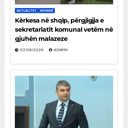
AKTUALITET
KRONIKË
Kërkesa në shqip, përgjigjja e
sekretariatit komunal vetëm në
gjuhën malazeze
02/08/2026
ADMINI