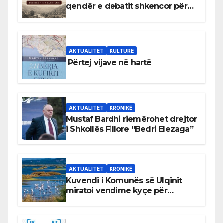
qendër e debatit shkencor për
Bihorin gjatë viteve 1939–1948
AKTUALITET
KULTURË
Përtej vijave në hartë
AKTUALITET
KRONIKË
Mustaf Bardhi riemërohet drejtor
i Shkollës Fillore “Bedri Elezaga”
AKTUALITET
KRONIKË
Kuvendi i Komunës së Ulqinit
miratoi vendime kyçe për
mbrojtjen e natyrës dhe
menaxhimin e qëndrueshëm të
burimeve më të çmuara