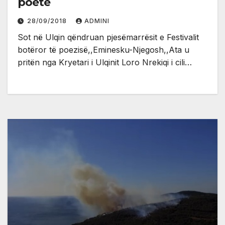
poetë
28/09/2018
ADMINI
Sot në Ulqin qëndruan pjesëmarrësit e Festivalit
botëror të poezisë,,Eminesku-Njegosh,,Ata u
pritën nga Kryetari i Ulqinit Loro Nrekiqi i cili…