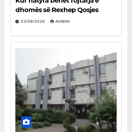
Kur natyra bëhet rojtarja e
dhomës së Rexhep Qosjes
03/08/2026
ADMINI