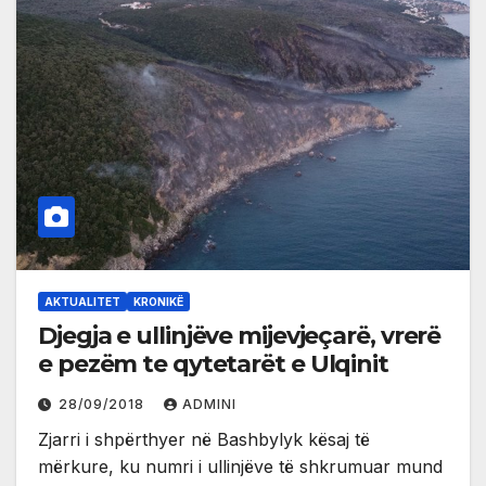
AKTUALITET
KRONIKË
Djegja e ullinjëve mijevjeçarë, vrerë
e pezëm te qytetarët e Ulqinit
28/09/2018
ADMINI
Zjarri i shpërthyer në Bashbylyk kësaj të
mërkure, ku numri i ullinjëve të shkrumuar mund