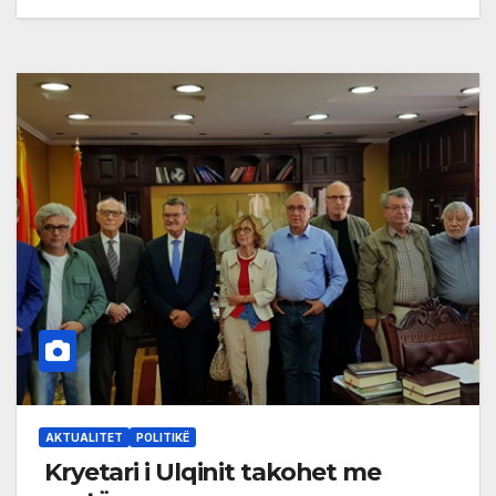
AKTUALITET
POLITIKË
Kryetari i Ulqinit takohet me