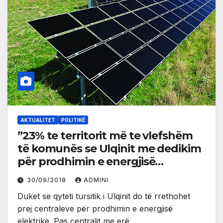
AKTUALITET
POLITIKË
”23% te territorit më te vlefshëm
të komunës se Ulqinit me dedikim
për prodhimin e energjisë
elektrike”
30/09/2018
ADMINI
Duket se qyteti tursitik i Ulqinit do të rrethohet
prej centraleve për prodhimin e energjisë
elektrike. Pas centralit me erë…