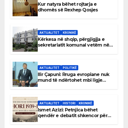
Kur natyra bëhet rojtarja e
dhomës së Rexhep Qosjes
AKTUALITET
KRONIKË
Kërkesa në shqip, përgjigjja e
sekretariatit komunal vetëm në
gjuhën malazeze
AKTUALITET
POLITIKË
Ilir Çapuni: Rruga evropiane nuk
mund të ndërtohet mbi ligje
antikushtetuese
AKTUALITET
HISTORI
KRONIKË
Ismet Azizi: Petnjica bëhet
qendër e debatit shkencor për
Bihorin gjatë viteve 1939–1948