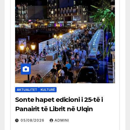
AKTUALITET
KULTURË
Sonte hapet edicioni i 25-të i
Panairit të Librit në Ulqin
05/08/2026
ADMINI