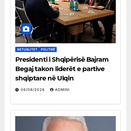
AKTUALITET
POLITIKË
Presidenti i Shqipërisë Bajram
Begaj takon liderët e partive
shqiptare në Ulqin
06/08/2026
ADMINI