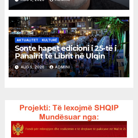
AKTUALITET
KULTURË
Sonte hapet edicioni i 25-të i
Panairit të Librit në Ulqin
AUG 5, 2026
ADMINI