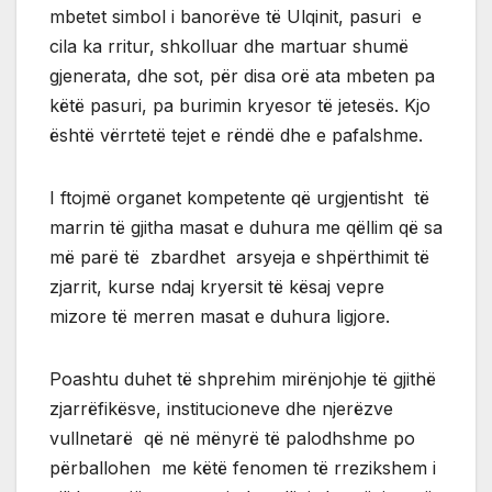
mbetet simbol i banorëve të Ulqinit, pasuri e
cila ka rritur, shkolluar dhe martuar shumë
gjenerata, dhe sot, për disa orë ata mbeten pa
këtë pasuri, pa burimin kryesor të jetesës. Kjo
është vërrtetë tejet e rëndë dhe e pafalshme.
I ftojmë organet kompetente që urgjentisht të
marrin të gjitha masat e duhura me qëllim që sa
më parë të zbardhet arsyeja e shpërthimit të
zjarrit, kurse ndaj kryersit të kësaj vepre
mizore të merren masat e duhura ligjore.
Poashtu duhet të shprehim mirënjohje të gjithë
zjarrëfikësve, institucioneve dhe njerëzve
vullnetarë që në mënyrë të palodhshme po
përballohen me këtë fenomen të rrezikshem i