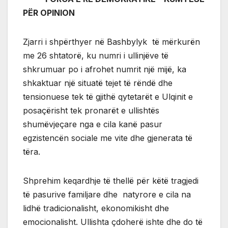
PËR OPINION
Zjarri i shpërthyer në Bashbylyk të mërkurën
me 26 shtatorë, ku numri i ullinjëve të
shkrumuar po i afrohet numrit një mijë, ka
shkaktuar një situatë tejet të rëndë dhe
tensionuese tek të gjithë qytetarët e Ulqinit e
posaçërisht tek pronarët e ullishtës
shumëvjeçare nga e cila kanë pasur
egzistencën sociale me vite dhe gjenerata të
tëra.
Shprehim keqardhje të thellë për këtë tragjedi
të pasurive familjare dhe natyrore e cila na
lidhë tradicionalisht, ekonomikisht dhe
emocionalisht. Ullishta çdoherë ishte dhe do të