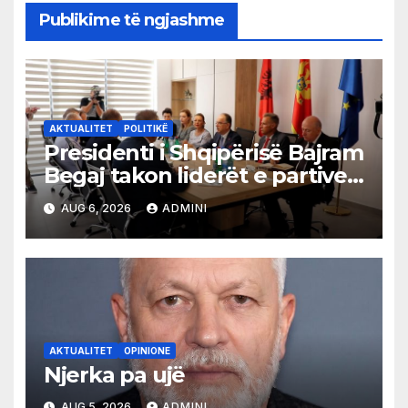
Publikime të ngjashme
AKTUALITET
POLITIKË
Presidenti i Shqipërisë Bajram
Begaj takon liderët e partive
shqiptare në Ulqin
AUG 6, 2026
ADMINI
AKTUALITET
OPINIONE
Njerka pa ujë
AUG 5, 2026
ADMINI