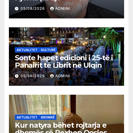
05/08/2026
ADMINI
AKTUALITET
KULTURË
Sonte hapet edicioni i 25-të i
Panairit të Librit në Ulqin
05/08/2026
ADMINI
AKTUALITET
KRONIKË
Kur natyra bëhet rojtarja e
dhomës së Rexhep Qosjes