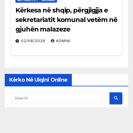
Kërkesa në shqip, përgjigjja e
sekretariatit komunal vetëm në
gjuhën malazeze
02/08/2026
ADMINI
Kërko Në Ulqini Online