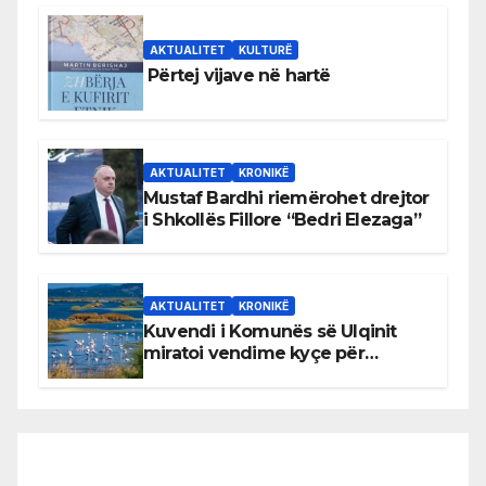
AKTUALITET
KULTURË
Përtej vijave në hartë
AKTUALITET
KRONIKË
Mustaf Bardhi riemërohet drejtor
i Shkollës Fillore “Bedri Elezaga”
AKTUALITET
KRONIKË
Kuvendi i Komunës së Ulqinit
miratoi vendime kyçe për
mbrojtjen e natyrës dhe
menaxhimin e qëndrueshëm të
burimeve më të çmuara