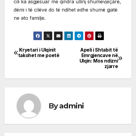
cili ka asgjësuar me qindra ullinj shumëvjeçarë,
dëmi i të cilëve do të ndihet edhe shumë gjatë
ne ato familje.
Kryetari i Ulqinit
Apeli i Shtabit të
Post
takohet me poetë
Emrgjencave në
Ulqin: Mos ndizni
navigation
zjarre
By
admini