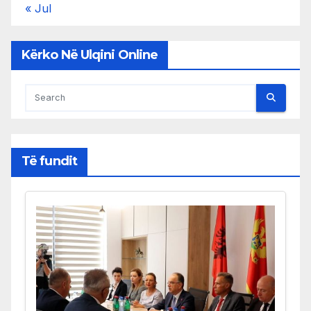
« Jul
Kërko Në Ulqini Online
Të fundit