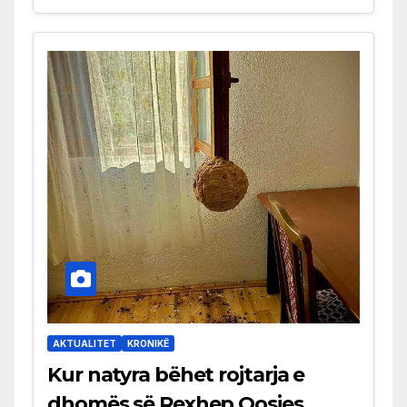
AKTUALITET
KRONIKË
Kur natyra bëhet rojtarja e
dhomës së Rexhep Qosjes