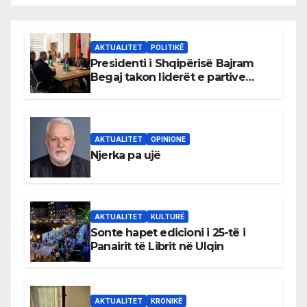
AKTUALITET
POLITIKË
Presidenti i Shqipërisë Bajram
Begaj takon liderët e partive
shqiptare në Ulqin
AKTUALITET
OPINIONE
Njerka pa ujë
AKTUALITET
KULTURË
Sonte hapet edicioni i 25-të i
Panairit të Librit në Ulqin
AKTUALITET
KRONIKË