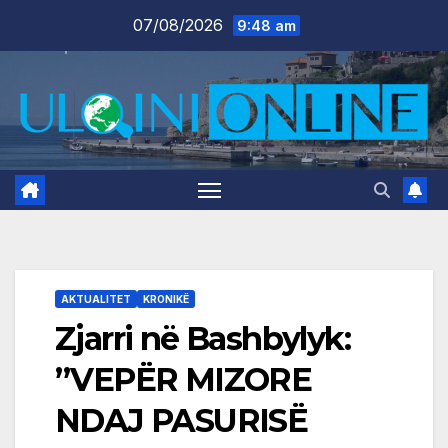
Skip
07/08/2026
9:48 am
to
content
AKTUALITET
KRONIKË
Zjarri në Bashbylyk:
”VEPËR MIZORE
NDAJ PASURISË