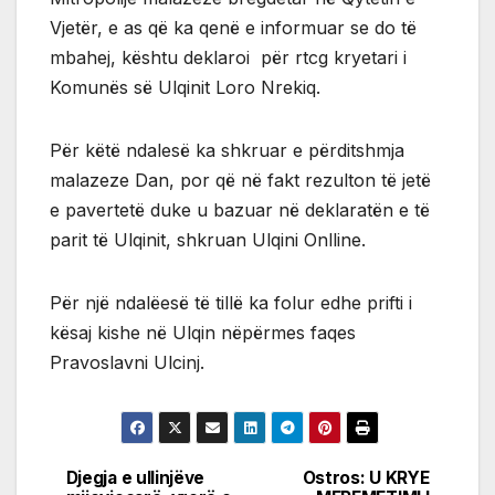
Vjetër, e as që ka qenë e informuar se do të
mbahej, kështu deklaroi për rtcg kryetari i
Komunës së Ulqinit Loro Nrekiq.
Për këtë ndalesë ka shkruar e përditshmja
malazeze Dan, por që në fakt rezulton të jetë
e pavertetë duke u bazuar në deklaratën e të
parit të Ulqinit, shkruan Ulqini Onlline.
Për një ndalëesë të tillë ka folur edhe prifti i
kësaj kishe në Ulqin nëpërmes faqes
Pravoslavni Ulcinj.
Djegja e ullinjëve
Ostros: U KRYE
Post