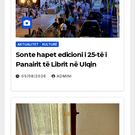
AKTUALITET
KULTURË
Sonte hapet edicioni i 25-të i
Panairit të Librit në Ulqin
05/08/2026
ADMINI