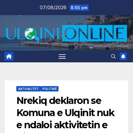
Skip
07/08/2026
8:55 pm
to
content
AKTUALITET
POLITIKË
Nrekiq deklaron se
Komuna e Ulqinit nuk
e ndaloi aktivitetin e