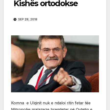
Kishës ortodokse
SEP 28, 2018
Komna e Ulqinit nuk e ndaloi ritin fetar tëe
Mitropolije malazeze bregdetar në Qytetin e