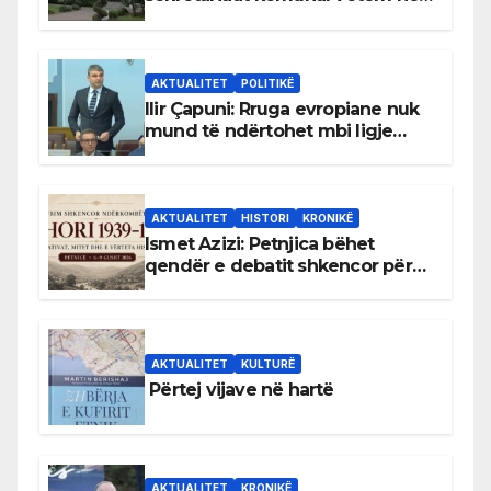
gjuhën malazeze
AKTUALITET
POLITIKË
Ilir Çapuni: Rruga evropiane nuk
mund të ndërtohet mbi ligje
antikushtetuese
AKTUALITET
HISTORI
KRONIKË
Ismet Azizi: Petnjica bëhet
qendër e debatit shkencor për
Bihorin gjatë viteve 1939–1948
AKTUALITET
KULTURË
Përtej vijave në hartë
AKTUALITET
KRONIKË