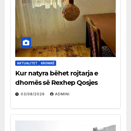
AKTUALITET
KRONIKË
Kur natyra bëhet rojtarja e
dhomës së Rexhep Qosjes
03/08/2026
ADMINI