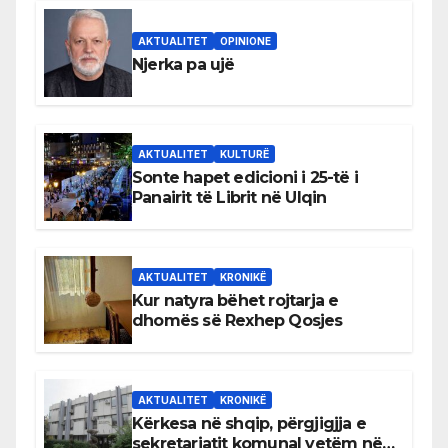
AKTUALITET
OPINIONE
Njerka pa ujë
AKTUALITET
KULTURË
Sonte hapet edicioni i 25-të i
Panairit të Librit në Ulqin
AKTUALITET
KRONIKË
Kur natyra bëhet rojtarja e
dhomës së Rexhep Qosjes
AKTUALITET
KRONIKË
Kërkesa në shqip, përgjigjja e
sekretariatit komunal vetëm në