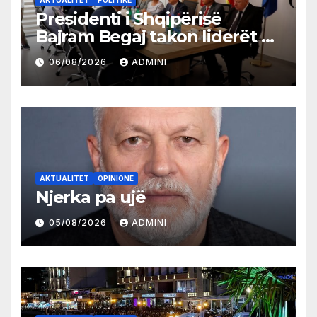
AKTUALITET
POLITIKË
Presidenti i Shqipërisë
Bajram Begaj takon liderët e
partive shqiptare në Ulqin
06/08/2026
ADMINI
AKTUALITET
OPINIONE
Njerka pa ujë
05/08/2026
ADMINI