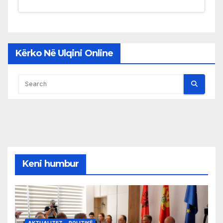
Kërko Në Ulqini Online
Keni humbur