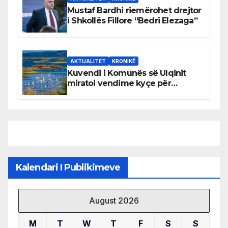
Mustaf Bardhi riemërohet drejtor
i Shkollës Fillore “Bedri Elezaga”
AKTUALITET
KRONIKË
Kuvendi i Komunës së Ulqinit
miratoi vendime kyçe për
mbrojtjen e natyrës dhe
menaxhimin e qëndrueshëm të
burimeve më të çmuara
Kalendari I Publikimeve
August 2026
M
T
W
T
F
S
S