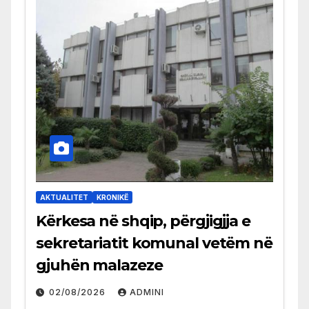
AKTUALITET
KRONIKË
Kërkesa në shqip, përgjigjja e
sekretariatit komunal vetëm në
gjuhën malazeze
02/08/2026
ADMINI