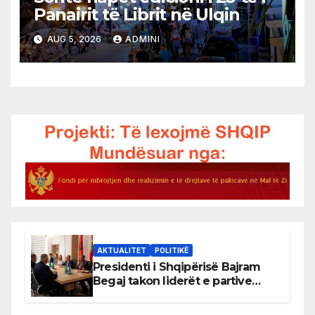
Panairit të Librit në Ulqin
AUG 5, 2026
ADMINI
AKTUALITET
POLITIKË
Presidenti i Shqipërisë Bajram
Begaj takon liderët e partive
shqiptare në Ulqin