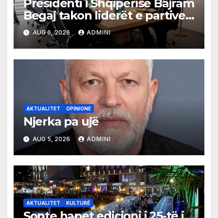
Presidenti i Shqipërisë Bajram
Begaj takon liderët e partive
shqiptare në Ulqin
AUG 6, 2026
ADMINI
AKTUALITET
OPINIONE
Njerka pa ujë
AUG 5, 2026
ADMINI
AKTUALITET
KULTURË
Sonte hapet edicioni i 25-të i