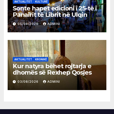
AKTUALITET
KULTURË
Sonte hapet edicioni i 25-të i
Panairit të Librit në Ulqin
05/08/2026
ADMINI
AKTUALITET
KRONIKË
Kur natyra bëhet rojtarja e
dhomës së Rexhep Qosjes
03/08/2026
ADMINI