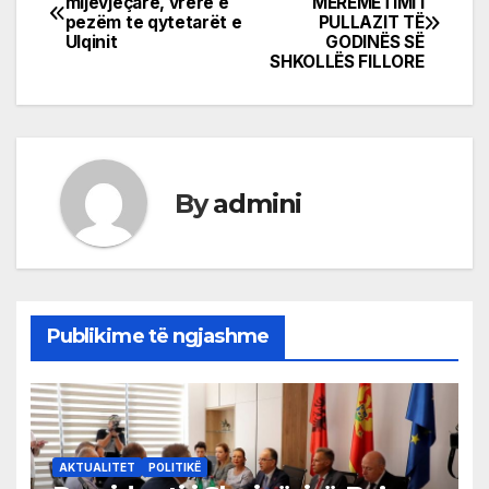
mijevjeçarë, vrerë e
MEREMETIMI I
pezëm te qytetarët e
PULLAZIT TË
navigation
Ulqinit
GODINËS SË
SHKOLLËS FILLORE
By
admini
Publikime të ngjashme
AKTUALITET
POLITIKË