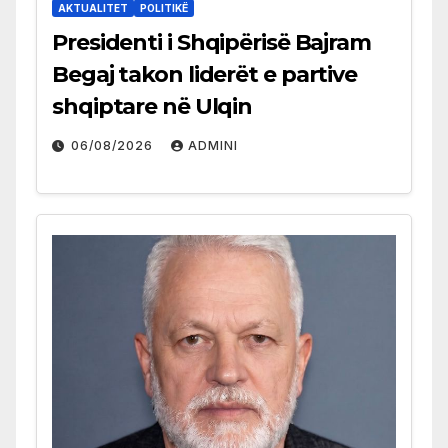
AKTUALITET
POLITIKË
Presidenti i Shqipërisë Bajram
Begaj takon liderët e partive
shqiptare në Ulqin
06/08/2026
ADMINI