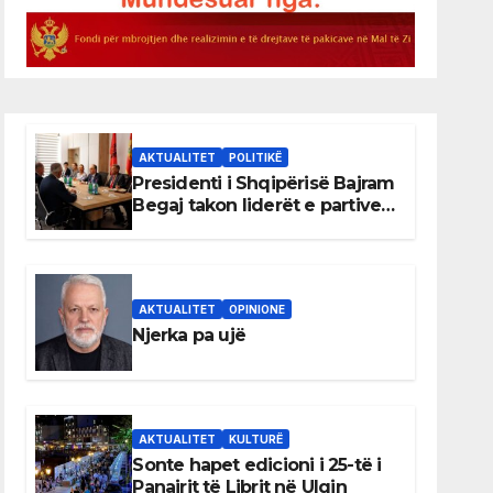
AKTUALITET
POLITIKË
Presidenti i Shqipërisë Bajram
Begaj takon liderët e partive
shqiptare në Ulqin
AKTUALITET
OPINIONE
Njerka pa ujë
AKTUALITET
KULTURË
Sonte hapet edicioni i 25-të i
Panairit të Librit në Ulqin