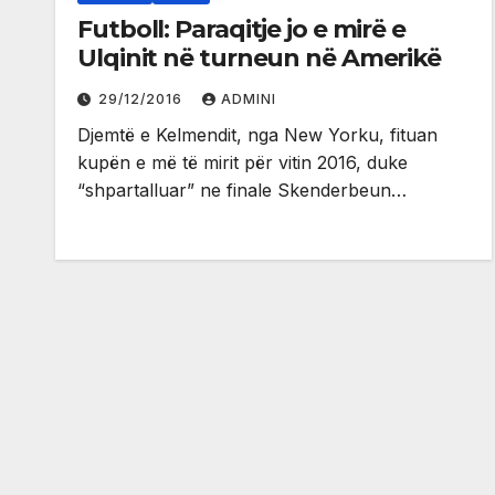
Futboll: Paraqitje jo e mirë e
Ulqinit në turneun në Amerikë
29/12/2016
ADMINI
Djemtë e Kelmendit, nga New Yorku, fituan
kupën e më të mirit për vitin 2016, duke
“shpartalluar” ne finale Skenderbeun…