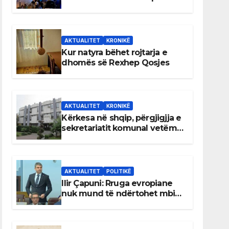
AKTUALITET
KRONIKË
Kur natyra bëhet rojtarja e
dhomës së Rexhep Qosjes
AKTUALITET
KRONIKË
Kërkesa në shqip, përgjigjja e
sekretariatit komunal vetëm
në gjuhën malazeze
AKTUALITET
POLITIKË
Ilir Çapuni: Rruga evropiane
nuk mund të ndërtohet mbi
ligje antikushtetuese