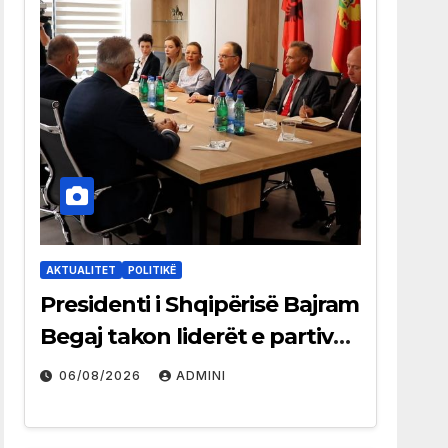
AKTUALITET
POLITIKË
Presidenti i Shqipërisë Bajram
Begaj takon liderët e partive
shqiptare në Ulqin
06/08/2026
ADMINI