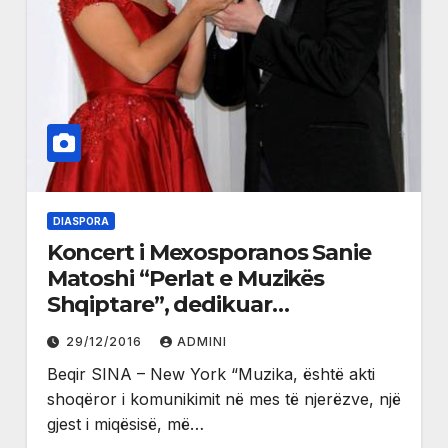
DIASPORA
Koncert i Mexosporanos Sanie
Matoshi “Perlat e Muzikës
Shqiptare”, dedikuar
Komunitetit Shqiptar në New
29/12/2016
ADMINI
York
Beqir SINA – New York “Muzika, është akti
shoqëror i komunikimit në mes të njerëzve, një
gjest i miqësisë, më…