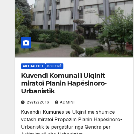
AKTUALITET
POLITIKË
Kuvendi Komunal i Ulqinit
miratoi Planin Hapësinoro-
Urbanistik
29/12/2016
ADMINI
Kuvendi i Kumunës së Ulqinit me shumicë
votash miratoi Propozim Planin Hapësinoro-
Urbanistik të përgatitur nga Qendra për