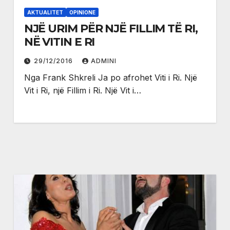
AKTUALITET
OPINIONE
NJË URIM PËR NJË FILLIM TË RI,
NË VITIN E RI
29/12/2016
ADMINI
Nga Frank Shkreli Ja po afrohet Viti i Ri. Një
Vit i Ri, një Fillim i Ri. Një Vit i…