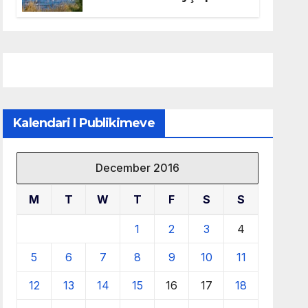
mbrojtjen e natyrës dhe
menaxhimin e qëndrueshëm
të burimeve më të çmuara
Kalendari I Publikimeve
December 2016
M
T
W
T
F
S
S
1
2
3
4
5
6
7
8
9
10
11
12
13
14
15
16
17
18