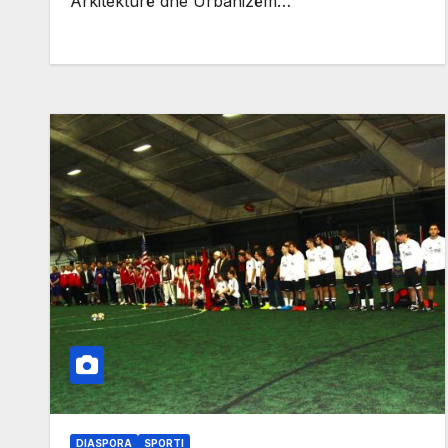
Arkitekturë dhe Urbanizëm…
DIASPORA
SPORTI