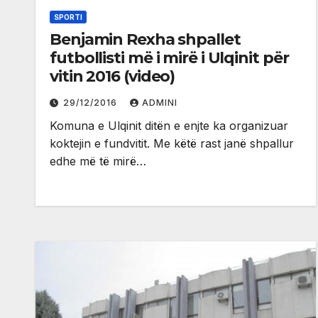
SPORTI
Benjamin Rexha shpallet
futbollisti më i mirë i Ulqinit për
vitin 2016 (video)
29/12/2016
ADMINI
Komuna e Ulqinit ditën e enjte ka organizuar
koktejin e fundvitit. Me këtë rast janë shpallur
edhe më të mirë…