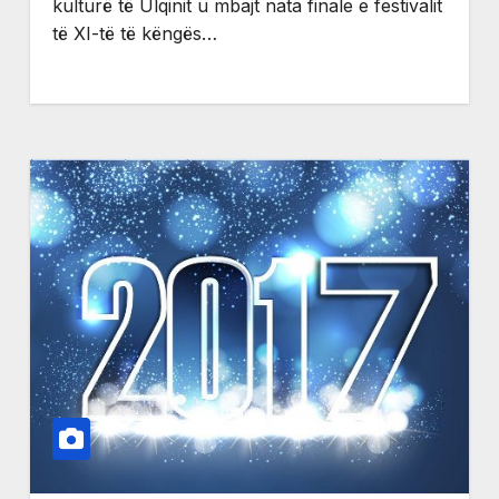
kulturë të Ulqinit u mbajt nata finale e festivalit
të XI-të të këngës…