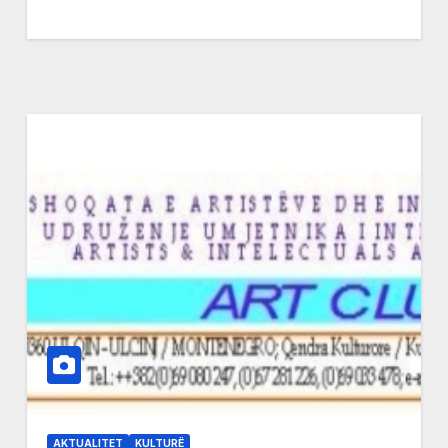
AKTUALITET
KULTURË