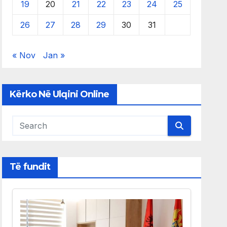
19
20
21
22
23
24
25
26
27
28
29
30
31
« Nov
Jan »
Kërko Në Ulqini Online
Të fundit