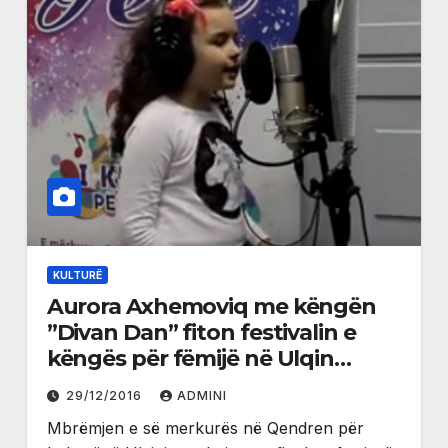
KULTURË
Aurora Axhemoviq me këngën
”Divan Dan” fiton festivalin e
këngës për fëmijë në Ulqin
(video)
29/12/2016
ADMINI
Mbrëmjen e së merkurës në Qendren për