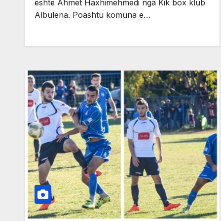
është Ahmet Haxhimehmedi nga Kik box klub
Albulena. Poashtu komuna e…