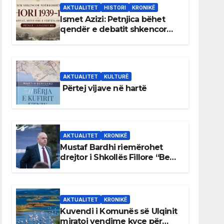
AKTUALITET
HISTORI
KRONIKË
Ismet Azizi: Petnjica bëhet
qendër e debatit shkencor
për Bihorin gjatë viteve 1939–
1948
AKTUALITET
KULTURË
Përtej vijave në hartë
AKTUALITET
KRONIKË
Mustaf Bardhi riemërohet
drejtor i Shkollës Fillore “Bedri
Elezaga”
AKTUALITET
KRONIKË
Kuvendi i Komunës së Ulqinit
miratoi vendime kyçe për