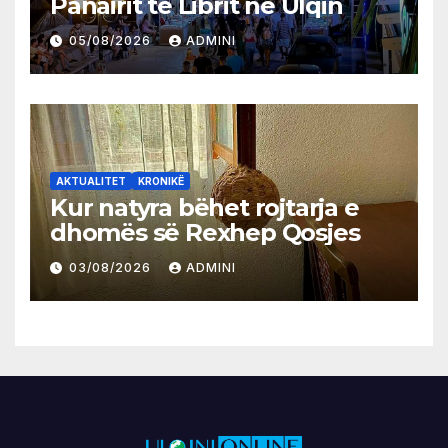
Panairit të Librit në Ulqin
05/08/2026
ADMINI
AKTUALITET
KRONIKË
Kur natyra bëhet rojtarja e
dhomës së Rexhep Qosjes
03/08/2026
ADMINI