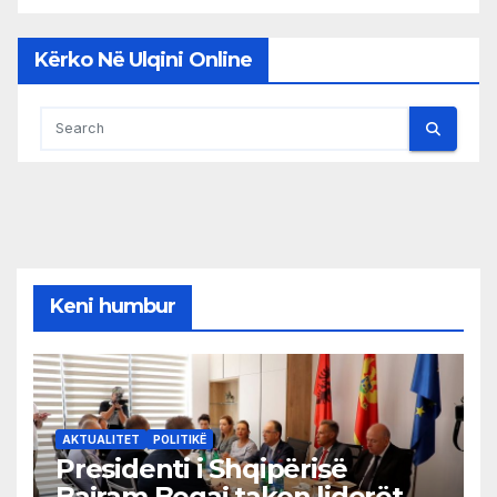
Kërko Në Ulqini Online
Keni humbur
AKTUALITET
POLITIKË
Presidenti i Shqipërisë
Bajram Begaj takon liderët e