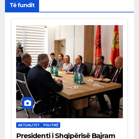
Të fundit
AKTUALITET
POLITIKË
Presidenti i Shqipërisë Bajram