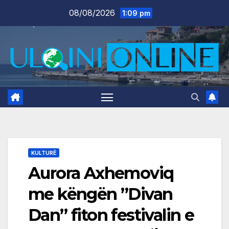
Skip
08/08/2026
1:09 pm
to
content
KULTURË
Aurora Axhemoviq
me këngën ”Divan
Dan” fiton festivalin e