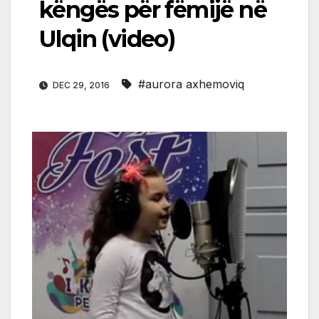
këngës për fëmijë në
Ulqin (video)
#aurora axhemoviq
DEC 29, 2016