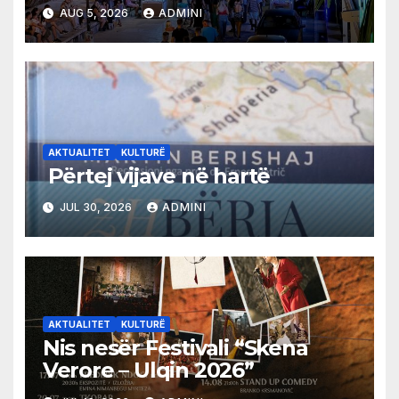
AUG 5, 2026
ADMINI
AKTUALITET
KULTURË
Përtej vijave në hartë
JUL 30, 2026
ADMINI
AKTUALITET
KULTURË
Nis nesër Festivali “Skena
Verore – Ulqin 2026”