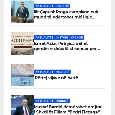
AKTUALITET
POLITIKË
Ilir Çapuni: Rruga evropiane nuk
mund të ndërtohet mbi ligje
antikushtetuese
AKTUALITET
HISTORI
KRONIKË
Ismet Azizi: Petnjica bëhet
qendër e debatit shkencor për
Bihorin gjatë viteve 1939–1948
AKTUALITET
KULTURË
Përtej vijave në hartë
AKTUALITET
KRONIKË
Mustaf Bardhi riemërohet drejtor
i Shkollës Fillore “Bedri Elezaga”