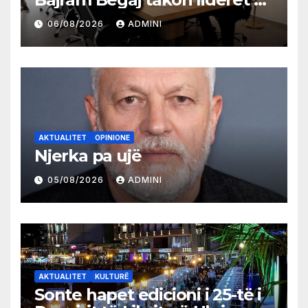
partive shqiptare në Ulqin
06/08/2026
ADMINI
AKTUALITET
OPINIONE
Njerka pa ujë
05/08/2026
ADMINI
AKTUALITET
KULTURË
Sonte hapet edicioni i 25-të i