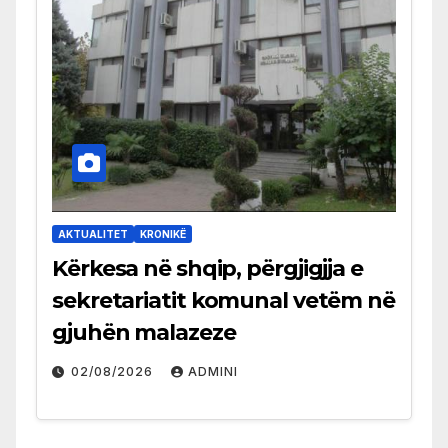
AKTUALITET
KRONIKË
Kërkesa në shqip, përgjigjja e
sekretariatit komunal vetëm në
gjuhën malazeze
02/08/2026
ADMINI