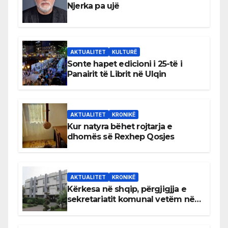
Njerka pa ujë
AKTUALITET
KULTURË
Sonte hapet edicioni i 25-të i
Panairit të Librit në Ulqin
AKTUALITET
KRONIKË
Kur natyra bëhet rojtarja e
dhomës së Rexhep Qosjes
AKTUALITET
KRONIKË
Kërkesa në shqip, përgjigjja e
sekretariatit komunal vetëm në
gjuhën malazeze