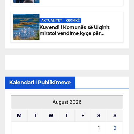
AKTUALITET
KRONIKË
Kuvendi i Komunës së Ulqinit
miratoi vendime kyçe për
mbrojtjen e natyrës dhe
menaxhimin e qëndrueshëm të
burimeve më të çmuara
Kalendari I Publikimeve
August 2026
M
T
W
T
F
S
S
1
2