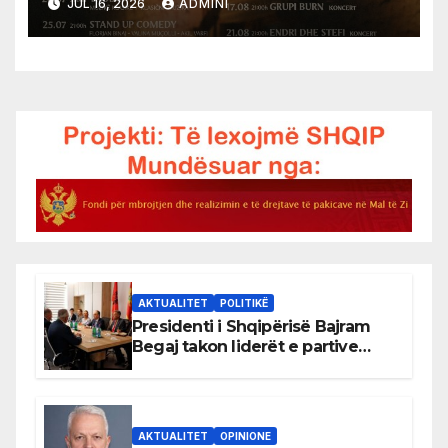
JUL 16, 2026
ADMINI
AKTUALITET
POLITIKË
Presidenti i Shqipërisë Bajram
Begaj takon liderët e partive
shqiptare në Ulqin
AKTUALITET
OPINIONE