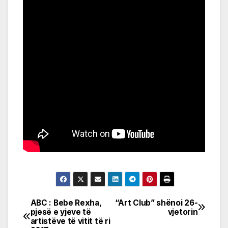
ABC : Bebe Rexha,
“Art Club” shënoi 26-
Post
pjesë e yjeve të
vjetorin
artistëve të vitit të ri