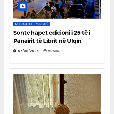
AKTUALITET
KULTURË
Sonte hapet edicioni i 25-të i
Panairit të Librit në Ulqin
05/08/2026
ADMINI