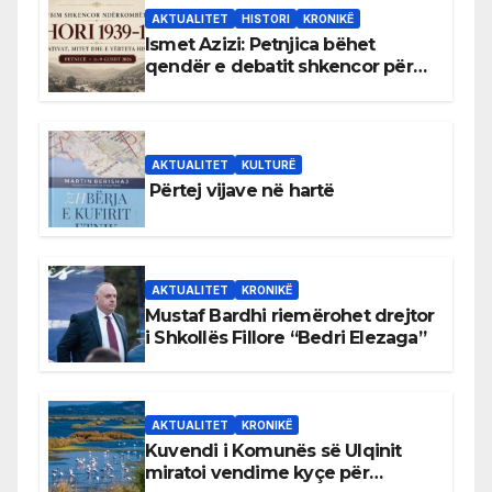
AKTUALITET
HISTORI
KRONIKË
Ismet Azizi: Petnjica bëhet
qendër e debatit shkencor për
Bihorin gjatë viteve 1939–1948
AKTUALITET
KULTURË
Përtej vijave në hartë
AKTUALITET
KRONIKË
Mustaf Bardhi riemërohet drejtor
i Shkollës Fillore “Bedri Elezaga”
AKTUALITET
KRONIKË
Kuvendi i Komunës së Ulqinit
miratoi vendime kyçe për