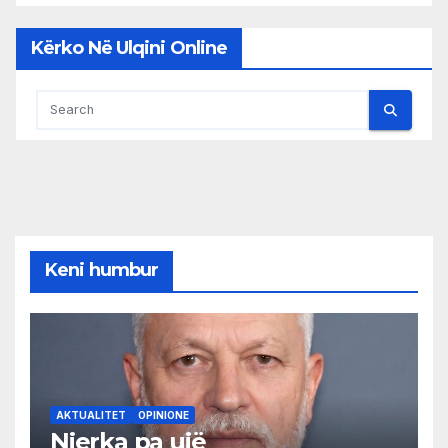
Kërko Në Ulqini Online
Keni humbur
AKTUALITET
OPINIONE
Njerka pa ujë