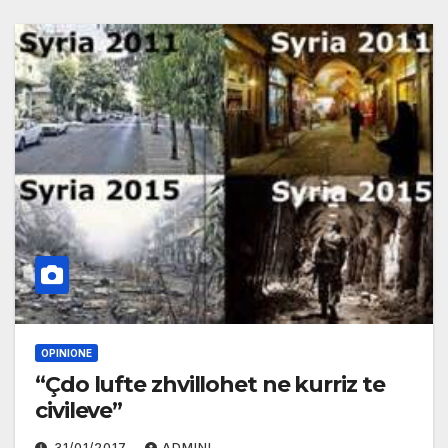
OPINIONE
“Çdo lufte zhvillohet ne kurriz te
civileve”
31/01/2017
ADMINI