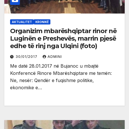
AKTUALITET
KRONIKË
Organizim mbarëshqiptar rinor në
Luginën e Preshevës, marrin pjesë
edhe të rinj nga Ulqini (foto)
30/01/2017
ADMINI
Me datë 28.01.2017 në Bujanoc u mbajtë
Konferencë Rinore Mbarëshqiptare me temën:
Ne, nesër: Qendër e fuqishme politike,
ekonomike e…