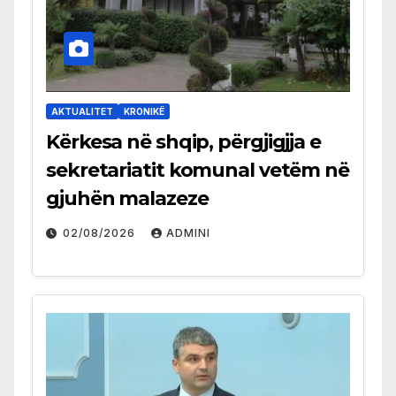
AKTUALITET
KRONIKË
Kërkesa në shqip, përgjigjja e
sekretariatit komunal vetëm në
gjuhën malazeze
02/08/2026
ADMINI