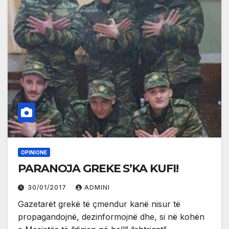
OPINIONE
PARANOJA GREKE S’KA KUFI!
30/01/2017
ADMINI
Gazetarët grekë të çmendur kanë nisur të
propagandojnë, dezinformojnë dhe, si në kohën