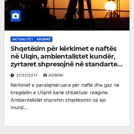
AKTUALITET
KRONIKË
Shqetësim për kërkimet e naftës
në Ulqin, ambientalistet kundër,
zyrtaret shpresojnë në standartet
(video)
31/01/2017
ADMINI
Kërkimet e paralajmëruara për naftë dhe gaz në
bregdetin e Ulqinit kanë shkaktuar reagime.
Ambientalistët shprehin shqetësimin se kjo
mund…