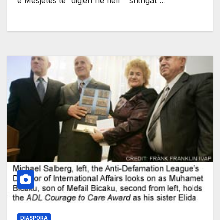
e Mesjetës të “digjen në hell” “shtrigat”…
DIASPORA