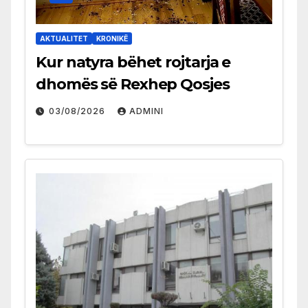
AKTUALITET
KRONIKË
Kur natyra bëhet rojtarja e
dhomës së Rexhep Qosjes
03/08/2026
ADMINI