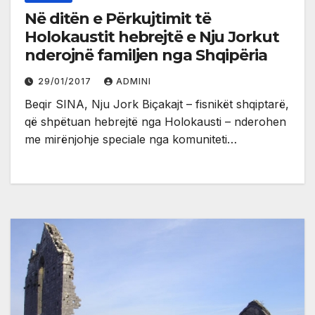
Në ditën e Përkujtimit të
Holokaustit hebrejtë e Nju Jorkut
nderojnë familjen nga Shqipëria
29/01/2017
ADMINI
Beqir SINA, Nju Jork Biçakajt – fisnikët shqiptarë,
që shpëtuan hebrejtë nga Holokausti – nderohen
me mirënjohje speciale nga komuniteti…