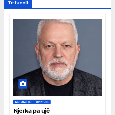
Të fundit
AKTUALITET
OPINIONE
Njerka pa ujë