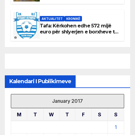
mbrojtjen e natyrës dhe
menaxhimin e qëndrueshëm të
burimeve më të çmuara
AKTUALITET
KRONIKË
Tafa: Kërkohen edhe 572 mijë
euro për shlyerjen e borxheve të
KF Otrant – Salaj kërkoi sqarime
nga drejtuesit e klubit
Kalendari I Publikimeve
January 2017
M
T
W
T
F
S
S
1