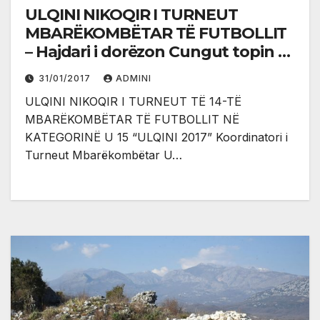
ULQINI NIKOQIR I TURNEUT
MBARËKOMBËTAR TË FUTBOLLIT
– Hajdari i dorëzon Cungut topin e
turneut
31/01/2017
ADMINI
ULQINI NIKOQIR I TURNEUT TË 14-TË
MBARËKOMBËTAR TË FUTBOLLIT NË
KATEGORINË U 15 “ULQINI 2017” Koordinatori i
Turneut Mbarëkombëtar U…