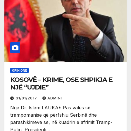
OPINIONE
KOSOVË – KRIME, OSE SHPIKJA E
NJË “UJDIE”
31/01/2017
ADMINI
Nga Dr. Islam LAUKA* Pas valës së
trampomanisë që përfshiu Serbinë dhe
parashikimeve se, në kuadrin e afrimit Tramp-
Putin, Presidenti…