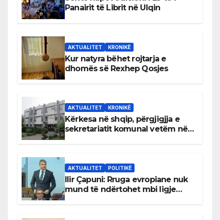
Panairit të Librit në Ulqin
AKTUALITET
KRONIKË
Kur natyra bëhet rojtarja e
dhomës së Rexhep Qosjes
AKTUALITET
KRONIKË
Kërkesa në shqip, përgjigjja e
sekretariatit komunal vetëm në
gjuhën malazeze
AKTUALITET
POLITIKË
Ilir Çapuni: Rruga evropiane nuk
mund të ndërtohet mbi ligje
antikushtetuese