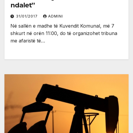
ndalet’’
31/01/2017
ADMINI
Në sallën e madhe të Kuvendit Komunal, më 7
shkurt në orën 11:00, do të organizohet tribuna
me afaristë të…