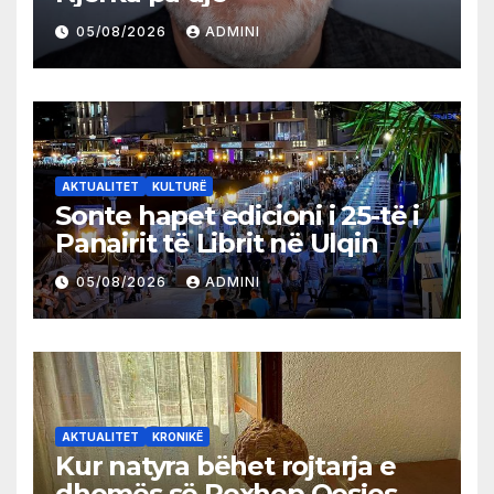
05/08/2026
ADMINI
AKTUALITET
KULTURË
Sonte hapet edicioni i 25-të i
Panairit të Librit në Ulqin
05/08/2026
ADMINI
AKTUALITET
KRONIKË
Kur natyra bëhet rojtarja e
dhomës së Rexhep Qosjes