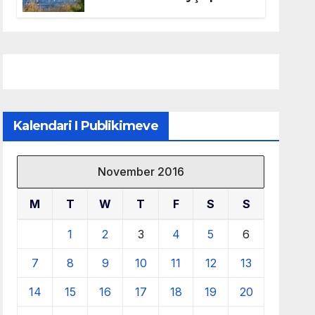
mbrojtjen e natyrës dhe
menaxhimin e qëndrueshëm
të burimeve më të çmuara
Kalendari I Publikimeve
November 2016
M
T
W
T
F
S
S
1
2
3
4
5
6
7
8
9
10
11
12
13
14
15
16
17
18
19
20