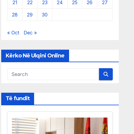
21
22
23
24
25
26
27
28
29
30
« Oct
Dec »
Kërko Në Ulqini Online
Të fundit