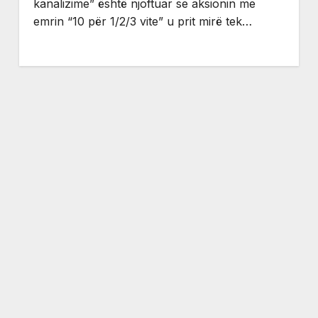
kanalizime” është njoftuar se aksionin me
emrin “10 për 1/2/3 vite” u prit mirë tek…