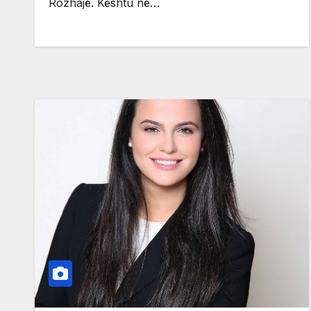
Rozhajë. Kështu në…