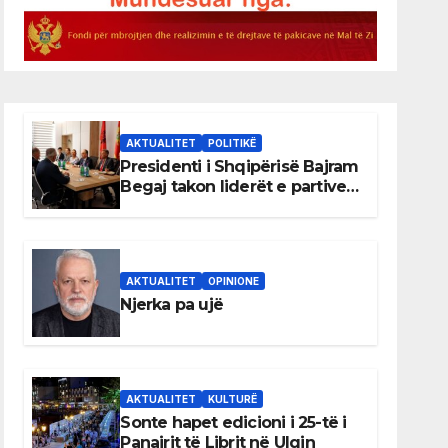
AKTUALITET
POLITIKË
Presidenti i Shqipërisë Bajram
Begaj takon liderët e partive
shqiptare në Ulqin
AKTUALITET
OPINIONE
Njerka pa ujë
AKTUALITET
KULTURË
Sonte hapet edicioni i 25-të i
Panairit të Librit në Ulqin