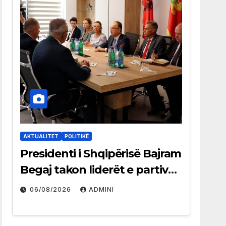
AKTUALITET
POLITIKË
Presidenti i Shqipërisë Bajram
Begaj takon liderët e partive
shqiptare në Ulqin
06/08/2026
ADMINI