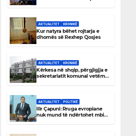
AKTUALITET
KRONIKË
Kur natyra bëhet rojtarja e
dhomës së Rexhep Qosjes
AKTUALITET
KRONIKË
Kërkesa në shqip, përgjigjja e
sekretariatit komunal vetëm
në gjuhën malazeze
AKTUALITET
POLITIKË
Ilir Çapuni: Rruga evropiane
nuk mund të ndërtohet mbi
ligje antikushtetuese