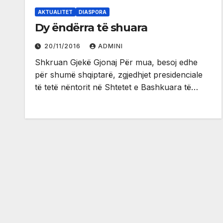
AKTUALITET
DIASPORA
Dy ëndërra të shuara
20/11/2016
ADMINI
Shkruan Gjekë Gjonaj Për mua, besoj edhe
për shumë shqiptarë, zgjedhjet presidenciale
të tetë nëntorit në Shtetet e Bashkuara të…