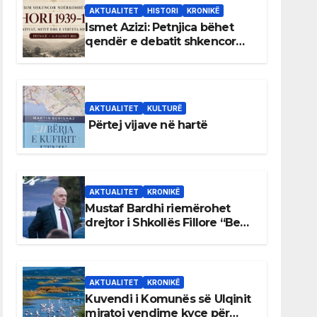
AKTUALITET
HISTORI
KRONIKË
Ismet Azizi: Petnjica bëhet
qendër e debatit shkencor
për Bihorin gjatë viteve 1939–
1948
AKTUALITET
KULTURË
Përtej vijave në hartë
AKTUALITET
KRONIKË
Mustaf Bardhi riemërohet
drejtor i Shkollës Fillore “Bedri
Elezaga”
AKTUALITET
KRONIKË
Kuvendi i Komunës së Ulqinit
miratoi vendime kyçe për