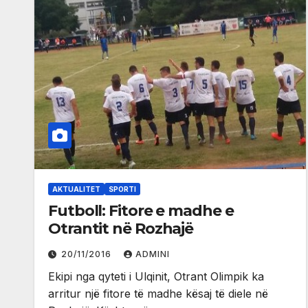
AKTUALITET
SPORTI
Futboll: Fitore e madhe e
Otrantit në Rozhajë
20/11/2016
ADMINI
Ekipi nga qyteti i Ulqinit, Otrant Olimpik ka
arritur një fitore të madhe kësaj të diele në