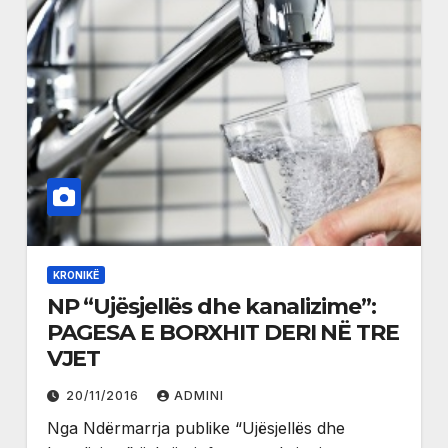
KRONIKË
NP “Ujësjellës dhe kanalizime”:
PAGESA E BORXHIT DERI NË TRE
VJET
20/11/2016
ADMINI
Nga Ndërmarrja publike “Ujësjellës dhe