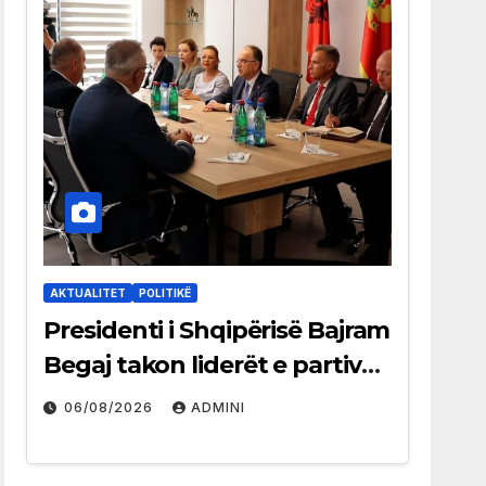
AKTUALITET
POLITIKË
Presidenti i Shqipërisë Bajram
Begaj takon liderët e partive
shqiptare në Ulqin
06/08/2026
ADMINI