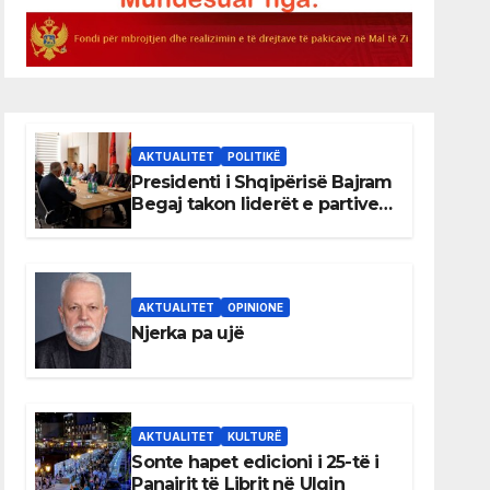
AKTUALITET
POLITIKË
Presidenti i Shqipërisë Bajram
Begaj takon liderët e partive
shqiptare në Ulqin
AKTUALITET
OPINIONE
Njerka pa ujë
AKTUALITET
KULTURË
Sonte hapet edicioni i 25-të i
Panairit të Librit në Ulqin