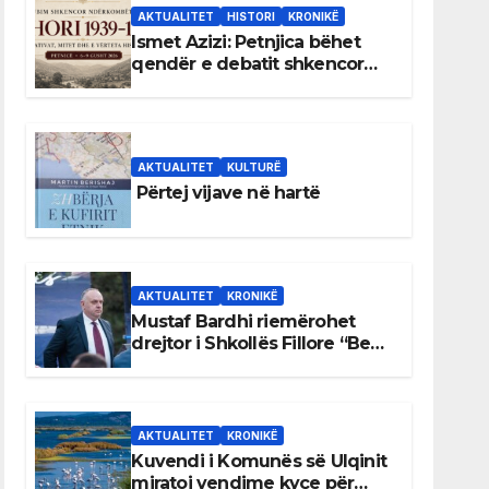
AKTUALITET
HISTORI
KRONIKË
Ismet Azizi: Petnjica bëhet
qendër e debatit shkencor
për Bihorin gjatë viteve 1939–
1948
AKTUALITET
KULTURË
Përtej vijave në hartë
AKTUALITET
KRONIKË
Mustaf Bardhi riemërohet
drejtor i Shkollës Fillore “Bedri
Elezaga”
AKTUALITET
KRONIKË
Kuvendi i Komunës së Ulqinit
miratoi vendime kyçe për