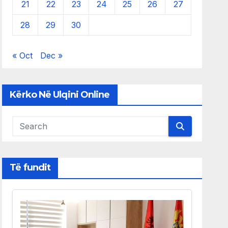
21
22
23
24
25
26
27
28
29
30
« Oct
Dec »
Kërko Në Ulqini Online
Të fundit