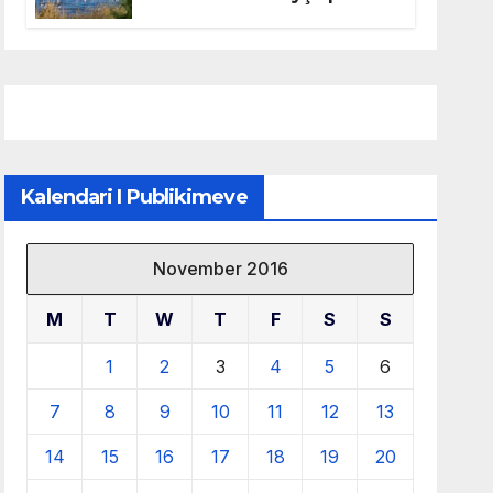
mbrojtjen e natyrës dhe
menaxhimin e qëndrueshëm
të burimeve më të çmuara
Kalendari I Publikimeve
November 2016
M
T
W
T
F
S
S
1
2
3
4
5
6
7
8
9
10
11
12
13
14
15
16
17
18
19
20