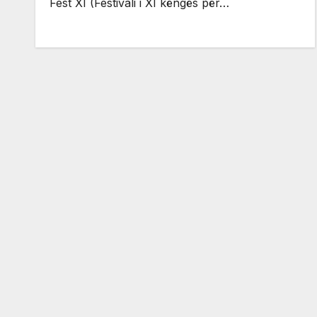
Fest XI (Festivali i XI këngës për…