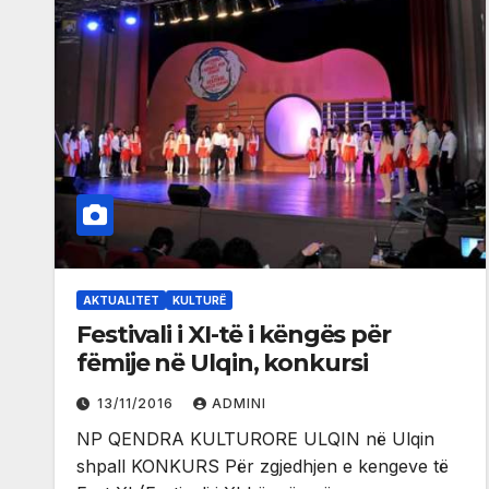
AKTUALITET
KULTURË
Festivali i XI-të i këngës për
fëmije në Ulqin, konkursi
13/11/2016
ADMINI
NP QENDRA KULTURORE ULQIN në Ulqin
shpall KONKURS Për zgjedhjen e kengeve të