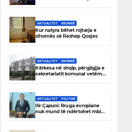
AKTUALITET
KRONIKË
Kur natyra bëhet rojtarja e
dhomës së Rexhep Qosjes
AKTUALITET
KRONIKË
Kërkesa në shqip, përgjigjja e
sekretariatit komunal vetëm
në gjuhën malazeze
AKTUALITET
POLITIKË
Ilir Çapuni: Rruga evropiane
nuk mund të ndërtohet mbi
ligje antikushtetuese