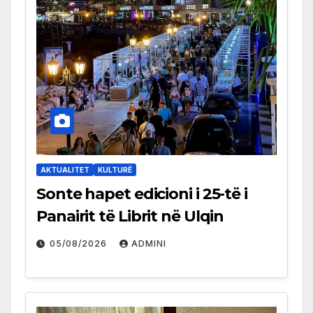
AKTUALITET
KULTURË
Sonte hapet edicioni i 25-të i
Panairit të Librit në Ulqin
05/08/2026
ADMINI