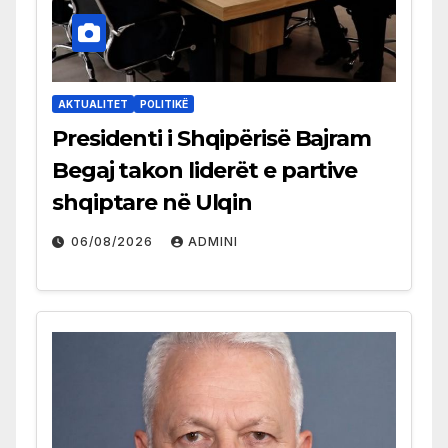
AKTUALITET
POLITIKË
Presidenti i Shqipërisë Bajram
Begaj takon liderët e partive
shqiptare në Ulqin
06/08/2026
ADMINI