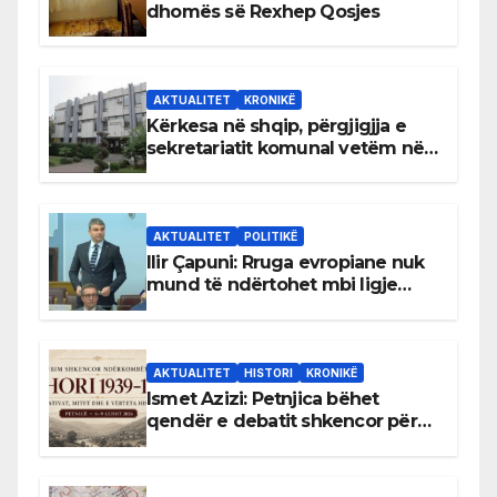
dhomës së Rexhep Qosjes
AKTUALITET
KRONIKË
Kërkesa në shqip, përgjigjja e
sekretariatit komunal vetëm në
gjuhën malazeze
AKTUALITET
POLITIKË
Ilir Çapuni: Rruga evropiane nuk
mund të ndërtohet mbi ligje
antikushtetuese
AKTUALITET
HISTORI
KRONIKË
Ismet Azizi: Petnjica bëhet
qendër e debatit shkencor për
Bihorin gjatë viteve 1939–1948