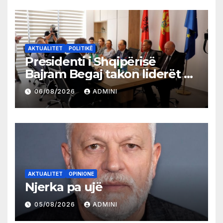
AKTUALITET
POLITIKË
Presidenti i Shqipërisë
Bajram Begaj takon liderët e
partive shqiptare në Ulqin
06/08/2026
ADMINI
AKTUALITET
OPINIONE
Njerka pa ujë
05/08/2026
ADMINI