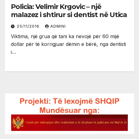
Policia: Velimir Krgovic – një
malazez i shtirur si dentist në Utica
25/11/2016
ADMINI
Viktima, një grua që tani ka nevojë për 60 mijë
dollar për të korrigjuar dëmin e bërë, nga dentisti
i…