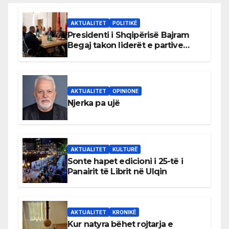
AKTUALITET
POLITIKË
Presidenti i Shqipërisë Bajram
Begaj takon liderët e partive
shqiptare në Ulqin
AKTUALITET
OPINIONE
Njerka pa ujë
AKTUALITET
KULTURË
Sonte hapet edicioni i 25-të i
Panairit të Librit në Ulqin
AKTUALITET
KRONIKË
Kur natyra bëhet rojtarja e