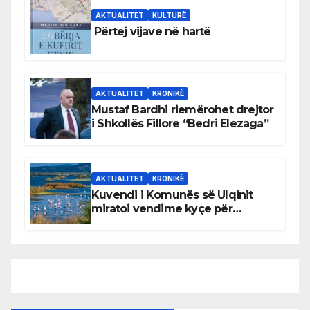
AKTUALITET
KULTURË
Përtej vijave në hartë
AKTUALITET
KRONIKË
Mustaf Bardhi riemërohet drejtor
i Shkollës Fillore “Bedri Elezaga”
AKTUALITET
KRONIKË
Kuvendi i Komunës së Ulqinit
miratoi vendime kyçe për
mbrojtjen e natyrës dhe
menaxhimin e qëndrueshëm të
burimeve më të çmuara