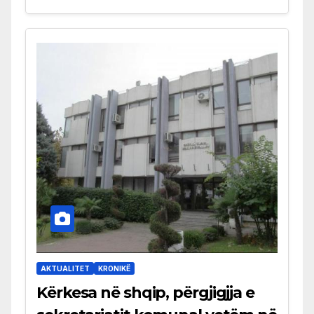
AKTUALITET
KRONIKË
Kërkesa në shqip, përgjigjja e