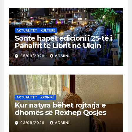
AKTUALITET
KULTURË
Sonte hapet edicioni i 25-të i
Panairit të Librit në Ulqin
05/08/2026
ADMINI
AKTUALITET
KRONIKË
Kur natyra bëhet rojtarja e
dhomës së Rexhep Qosjes
03/08/2026
ADMINI