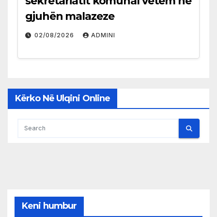
sekretariatit komunal vetëm në
gjuhën malazeze
02/08/2026
ADMINI
Kërko Në Ulqini Online
Keni humbur