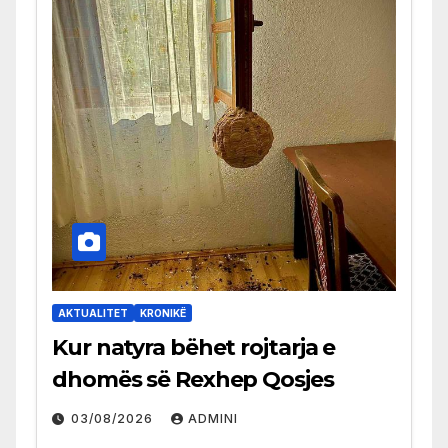
AKTUALITET
KRONIKË
Kur natyra bëhet rojtarja e
dhomës së Rexhep Qosjes
03/08/2026
ADMINI