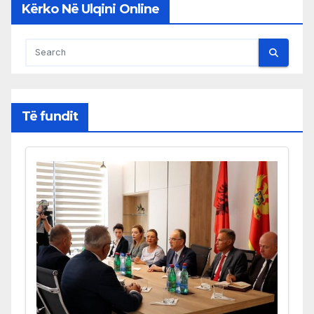
Kërko Në Ulqini Online
Të fundit