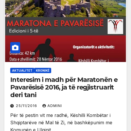
AKTUALITET
KRONIKË
Interesim i madh për Maratonën e
Pavarësisë 2016, ja të regjistruarit
deri tani
25/11/2016
ADMINI
Për të pestin vit me radhë, Këshilli Kombëtar i
Shqiptarëve në Mal të Zi, në bashkëpunim me
Komunën e Ulqinit…