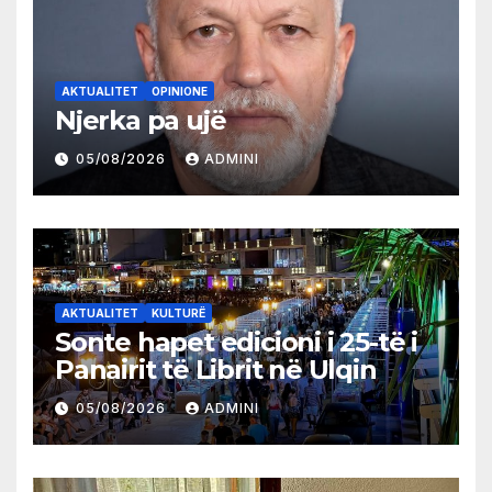
AKTUALITET
OPINIONE
Njerka pa ujë
05/08/2026
ADMINI
AKTUALITET
KULTURË
Sonte hapet edicioni i 25-të i
Panairit të Librit në Ulqin
05/08/2026
ADMINI