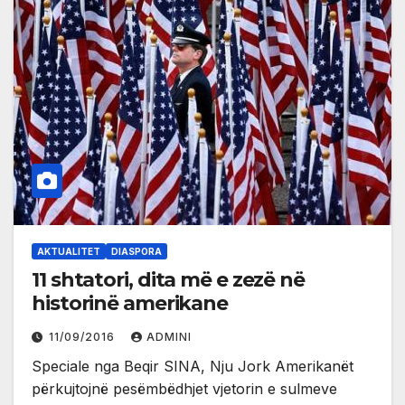
AKTUALITET
DIASPORA
11 shtatori, dita më e zezë në
historinë amerikane
11/09/2016
ADMINI
Speciale nga Beqir SINA, Nju Jork Amerikanët
përkujtojnë pesëmbëdhjet vjetorin e sulmeve