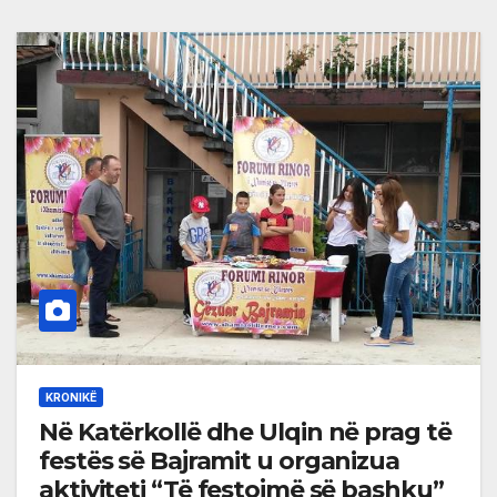
KRONIKË
Në Katërkollë dhe Ulqin në prag të
festës së Bajramit u organizua
aktiviteti “Të festojmë së bashku”