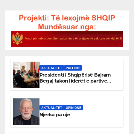
AKTUALITET
POLITIKË
Presidenti i Shqipërisë Bajram
Begaj takon liderët e partive
shqiptare në Ulqin
AKTUALITET
OPINIONE
Njerka pa ujë