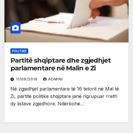
POLITIKË
Partitë shqiptare dhe zgjedhjet
parlamentare në Malin e Zi
11/09/2016
ADMINI
Në zgjedhjet parlamentare të 16 tetorit në Mal të
Zi, partitë politike shqiptare janë rigrupuar rreth
dy listave zgjedhore. Ndërkohë…