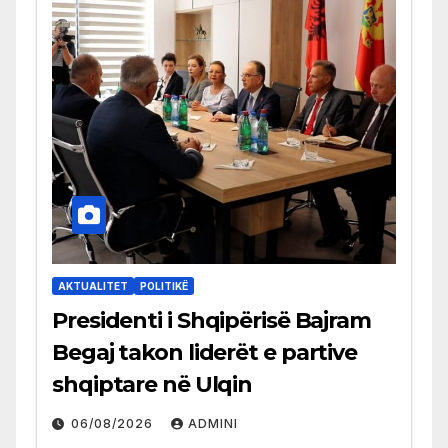
AKTUALITET
POLITIKË
Presidenti i Shqipërisë Bajram
Begaj takon liderët e partive
shqiptare në Ulqin
06/08/2026
ADMINI