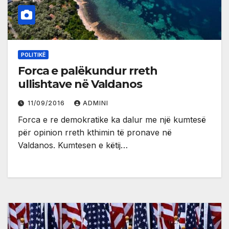
POLITIKË
Forca e palëkundur rreth
ullishtave në Valdanos
11/09/2016
ADMINI
Forca e re demokratike ka dalur me një kumtesë
për opinion rreth kthimin të pronave në
Valdanos. Kumtesen e këtij…