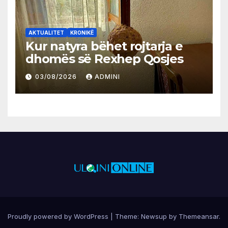
AKTUALITET
KRONIKË
Kur natyra bëhet rojtarja e
dhomës së Rexhep Qosjes
03/08/2026
ADMINI
Proudly powered by WordPress
|
Theme:
Newsup
by
Themeansar
.