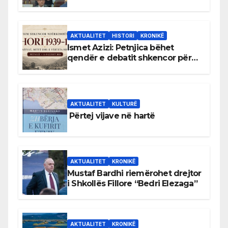
antikushtetuese
AKTUALITET
HISTORI
KRONIKË
Ismet Azizi: Petnjica bëhet
qendër e debatit shkencor për
Bihorin gjatë viteve 1939–1948
AKTUALITET
KULTURË
Përtej vijave në hartë
AKTUALITET
KRONIKË
Mustaf Bardhi riemërohet drejtor
i Shkollës Fillore “Bedri Elezaga”
AKTUALITET
KRONIKË