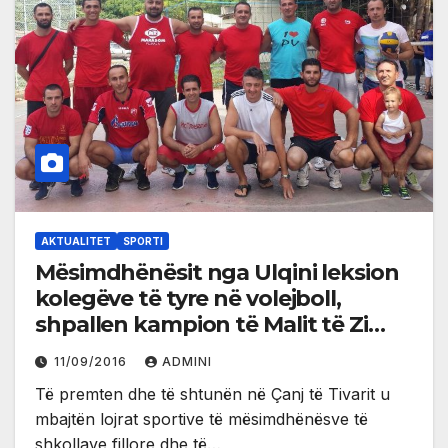
AKTUALITET
SPORTI
Mësimdhënësit nga Ulqini leksion
kolegëve të tyre në volejboll,
shpallen kampion të Malit të Zi
(foto)
11/09/2016
ADMINI
Të premten dhe të shtunën në Çanj të Tivarit u
mbajtën lojrat sportive të mësimdhënësve të
shkollave fillore dhe të…