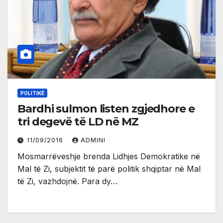
POLITIKË
Bardhi sulmon listen zgjedhore e
tri degevë të LD në MZ
11/09/2016
ADMINI
Mosmarrëveshje brenda Lidhjes Demokratike në
Mal të Zi, subjektit të parë politik shqiptar në Mal
të Zi, vazhdojnë. Para dy…