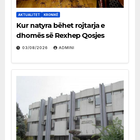
AKTUALITET
KRONIKË
Kur natyra bëhet rojtarja e
dhomës së Rexhep Qosjes
03/08/2026
ADMINI