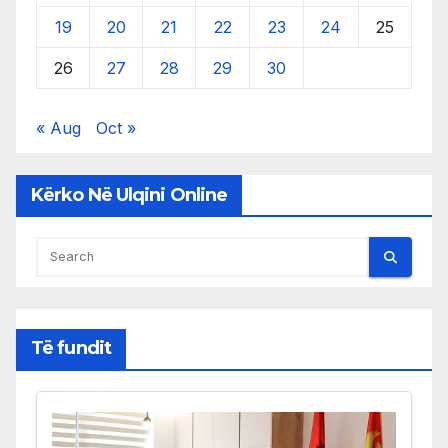
19
20
21
22
23
24
25
26
27
28
29
30
« Aug
Oct »
Kërko Në Ulqini Online
Të fundit