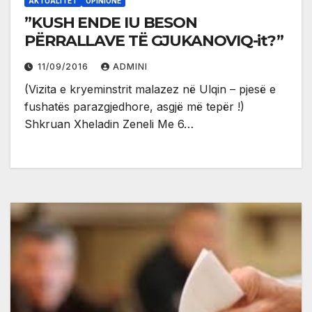
AKTUALITET
OPINIONE
”KUSH ENDE IU BESON
PËRRALLAVE TË GJUKANOVIQ-it?”
11/09/2016
ADMINI
(Vizita e kryeminstrit malazez në Ulqin – pjesë e
fushatës parazgjedhore, asgjë më tepër !)
Shkruan Xheladin Zeneli Me 6…