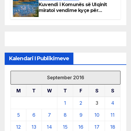
Kuvendi i Komunës së Ulqinit
miratoi vendime kyçe për
mbrojtjen e natyrës dhe
menaxhimin e qëndrueshëm të
burimeve më të çmuara
Kalendari I Publikimeve
September 2016
M
T
W
T
F
S
S
1
2
3
4
5
6
7
8
9
10
11
12
13
14
15
16
17
18