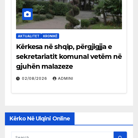
AKTUALITET
KRONIKË
Kërkesa në shqip, përgjigjja e
sekretariatit komunal vetëm në
gjuhën malazeze
02/08/2026
ADMINI
Kërko Në Ulqini Online