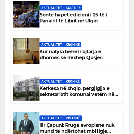
AKTUALITET
KULTURË
Sonte hapet edicioni i 25-të i
Panairit të Librit në Ulqin
AKTUALITET
KRONIKË
Kur natyra bëhet rojtarja e
dhomës së Rexhep Qosjes
AKTUALITET
KRONIKË
Kërkesa në shqip, përgjigjja e
sekretariatit komunal vetëm në
gjuhën malazeze
AKTUALITET
POLITIKË
Ilir Çapuni: Rruga evropiane nuk
mund të ndërtohet mbi ligje