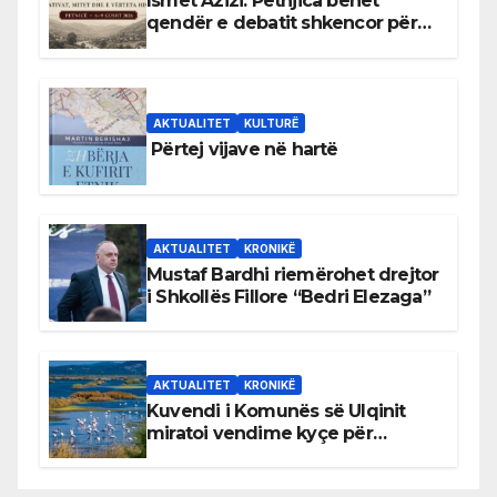
Ismet Azizi: Petnjica bëhet
qendër e debatit shkencor për
Bihorin gjatë viteve 1939–1948
AKTUALITET
KULTURË
Përtej vijave në hartë
AKTUALITET
KRONIKË
Mustaf Bardhi riemërohet drejtor
i Shkollës Fillore “Bedri Elezaga”
AKTUALITET
KRONIKË
Kuvendi i Komunës së Ulqinit
miratoi vendime kyçe për
mbrojtjen e natyrës dhe
menaxhimin e qëndrueshëm të