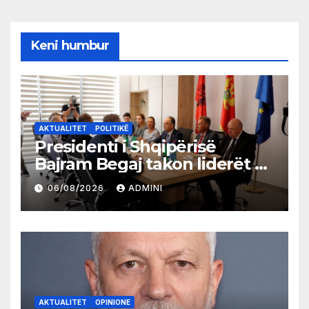
Keni humbur
AKTUALITET
POLITIKË
Presidenti i Shqipërisë
Bajram Begaj takon liderët e
partive shqiptare në Ulqin
06/08/2026
ADMINI
AKTUALITET
OPINIONE