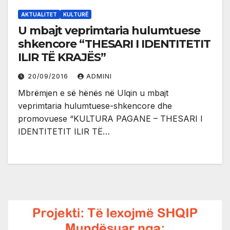
AKTUALITET
KULTURË
U mbajt veprimtaria hulumtuese
shkencore “THESARI I IDENTITETIT
ILIR TË KRAJËS”
20/09/2016
ADMINI
Mbrëmjen e së hënës në Ulqin u mbajt
veprimtaria hulumtuese-shkencore dhe
promovuese “KULTURA PAGANE – THESARI I
IDENTITETIT ILIR TË…