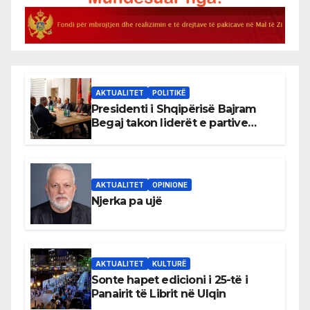
AKTUALITET
POLITIKË
Presidenti i Shqipërisë Bajram
Begaj takon liderët e partive
shqiptare në Ulqin
AKTUALITET
OPINIONE
Njerka pa ujë
AKTUALITET
KULTURË
Sonte hapet edicioni i 25-të i
Panairit të Librit në Ulqin