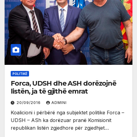
POLITIKË
Forca, UDSH dhe ASH dorëzojnë
listën, ja të gjithë emrat
20/09/2016
ADMINI
Koalicioni i përbërë nga subjektet politike Forca –
UDSH – ASh ka dorëzuar pranë Komisionit
republikan listën zgjedhore për zgjedhjet…