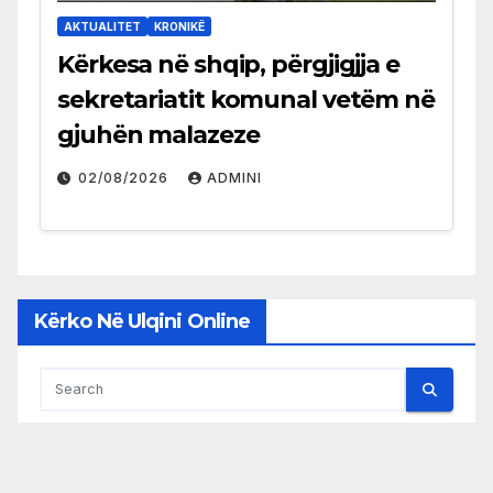
AKTUALITET
KRONIKË
Kërkesa në shqip, përgjigjja e
sekretariatit komunal vetëm në
gjuhën malazeze
02/08/2026
ADMINI
Kërko Në Ulqini Online