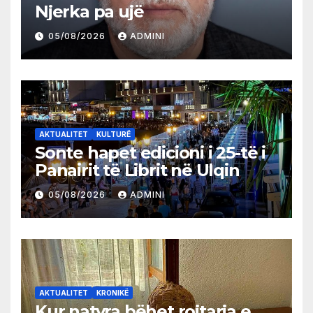
Njerka pa ujë
05/08/2026
ADMINI
AKTUALITET
KULTURË
Sonte hapet edicioni i 25-të i
Panairit të Librit në Ulqin
05/08/2026
ADMINI
AKTUALITET
KRONIKË
Kur natyra bëhet rojtarja e