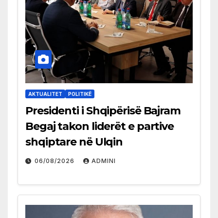
AKTUALITET
POLITIKË
Presidenti i Shqipërisë Bajram
Begaj takon liderët e partive
shqiptare në Ulqin
06/08/2026
ADMINI