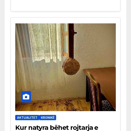
AKTUALITET
KRONIKË
Kur natyra bëhet rojtarja e