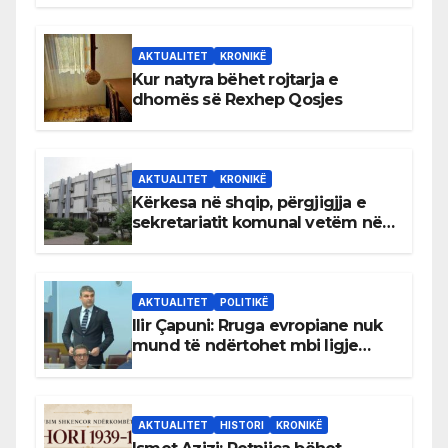
AKTUALITET
KRONIKË
Kur natyra bëhet rojtarja e
dhomës së Rexhep Qosjes
AKTUALITET
KRONIKË
Kërkesa në shqip, përgjigjja e
sekretariatit komunal vetëm në
gjuhën malazeze
AKTUALITET
POLITIKË
Ilir Çapuni: Rruga evropiane nuk
mund të ndërtohet mbi ligje
antikushtetuese
AKTUALITET
HISTORI
KRONIKË