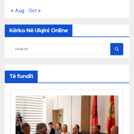
« Aug
Oct »
Kërko Në Ulqini Online
Të fundit