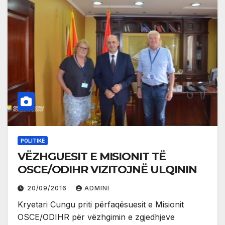
POLITIKË
VËZHGUESIT E MISIONIT TË
OSCE/ODIHR VIZITOJNË ULQININ
20/09/2016
ADMINI
Kryetari Cungu priti përfaqësuesit e Misionit
OSCE/ODIHR për vëzhgimin e zgjedhjeve