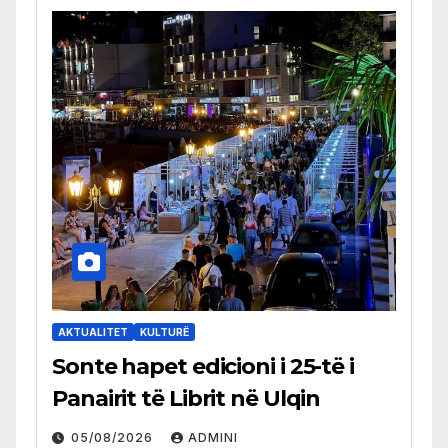
AKTUALITET
KULTURË
Sonte hapet edicioni i 25-të i
Panairit të Librit në Ulqin
05/08/2026
ADMINI