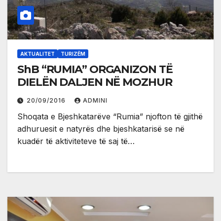
AKTUALITET
TURIZËM
ShB “RUMIA” ORGANIZON TË
DIELËN DALJEN NË MOZHUR
20/09/2016
ADMINI
Shoqata e Bjeshkatarëve “Rumia” njofton të gjithë
adhuruesit e natyrës dhe bjeshkatarisë se në
kuadër të aktiviteteve të saj të…