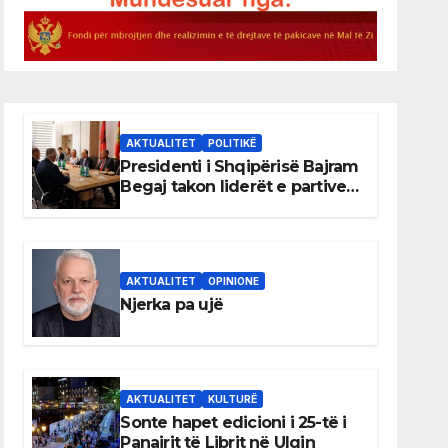
AKTUALITET
POLITIKË
Presidenti i Shqipërisë Bajram
Begaj takon liderët e partive
shqiptare në Ulqin
AKTUALITET
OPINIONE
Njerka pa ujë
AKTUALITET
KULTURË
Sonte hapet edicioni i 25-të i
Panairit të Librit në Ulqin