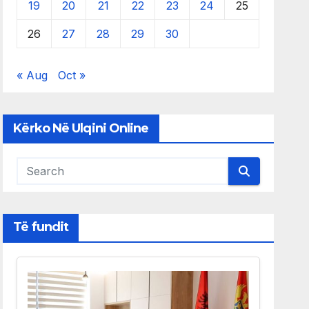
19
20
21
22
23
24
25
26
27
28
29
30
« Aug
Oct »
Kërko Në Ulqini Online
Të fundit