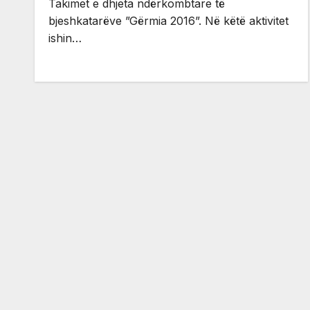
Takimet e dhjeta ndërkombtare të
bjeshkatarëve ”Gërmia 2016”. Në këtë aktivitet
ishin…