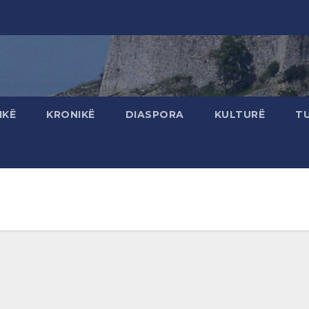
IKË
KRONIKË
DIASPORA
KULTURË
T