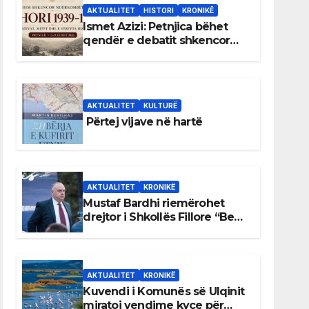
AKTUALITET
HISTORI
KRONIKË
Ismet Azizi: Petnjica bëhet
qendër e debatit shkencor
për Bihorin gjatë viteve 1939–
1948
AKTUALITET
KULTURË
Përtej vijave në hartë
AKTUALITET
KRONIKË
Mustaf Bardhi riemërohet
drejtor i Shkollës Fillore “Bedri
Elezaga”
AKTUALITET
KRONIKË
Kuvendi i Komunës së Ulqinit
miratoi vendime kyçe për