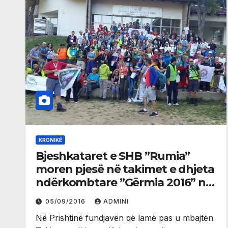
KRONIKË
Bjeshkataret e SHB ”Rumia”
moren pjesë në takimet e dhjeta
ndërkombtare ”Gërmia 2016” në
Prishtinë (foto)
05/09/2016
ADMINI
Në Prishtinë fundjavën që lamë pas u mbajtën