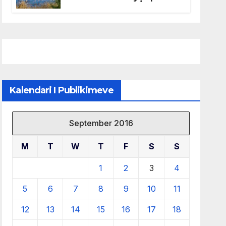
mbrojtjen e natyrës dhe
menaxhimin e qëndrueshëm
të burimeve më të çmuara
Kalendari I Publikimeve
September 2016
M
T
W
T
F
S
S
1
2
3
4
5
6
7
8
9
10
11
12
13
14
15
16
17
18