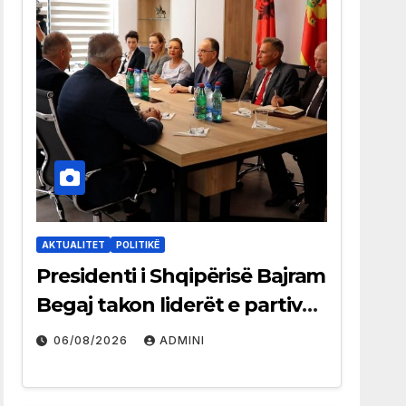
AKTUALITET
POLITIKË
Presidenti i Shqipërisë Bajram
Begaj takon liderët e partive
shqiptare në Ulqin
06/08/2026
ADMINI