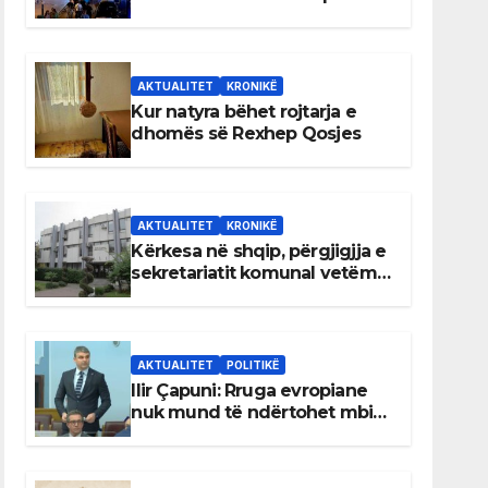
AKTUALITET
KRONIKË
Kur natyra bëhet rojtarja e
dhomës së Rexhep Qosjes
AKTUALITET
KRONIKË
Kërkesa në shqip, përgjigjja e
sekretariatit komunal vetëm
në gjuhën malazeze
AKTUALITET
POLITIKË
Ilir Çapuni: Rruga evropiane
nuk mund të ndërtohet mbi
ligje antikushtetuese