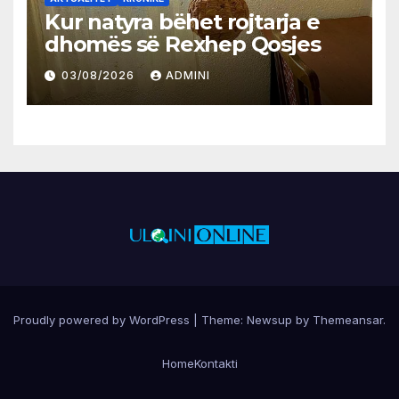
Kur natyra bëhet rojtarja e
dhomës së Rexhep Qosjes
03/08/2026
ADMINI
Proudly powered by WordPress
|
Theme:
Newsup
by
Themeansar
.
Home
Kontakti