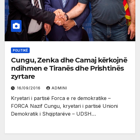
POLITIKË
Cungu, Zenka dhe Camaj kërkojnë
ndihmen e Tiranës dhe Prishtinës
zyrtare
16/09/2016
ADMINI
Kryetari i partisë Forca e re demokratike –
FORCA Nazif Cungu, kryetari i partisë Unioni
Demokratik i Shqiptarëve – UDSH…