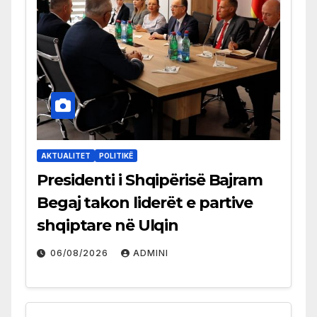
AKTUALITET
POLITIKË
Presidenti i Shqipërisë Bajram
Begaj takon liderët e partive
shqiptare në Ulqin
06/08/2026
ADMINI