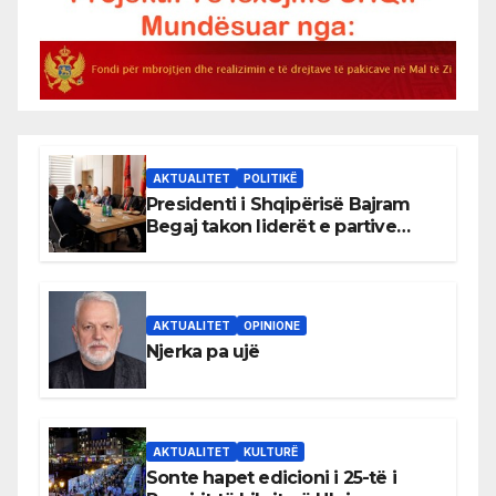
AKTUALITET
POLITIKË
Presidenti i Shqipërisë Bajram
Begaj takon liderët e partive
shqiptare në Ulqin
AKTUALITET
OPINIONE
Njerka pa ujë
AKTUALITET
KULTURË
Sonte hapet edicioni i 25-të i