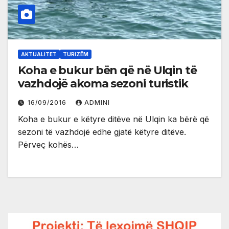
AKTUALITET
TURIZËM
Koha e bukur bën që në Ulqin të
vazhdojë akoma sezoni turistik
16/09/2016
ADMINI
Koha e bukur e këtyre ditëve në Ulqin ka bërë që
sezoni të vazhdojë edhe gjatë këtyre ditëve.
Përveç kohës…