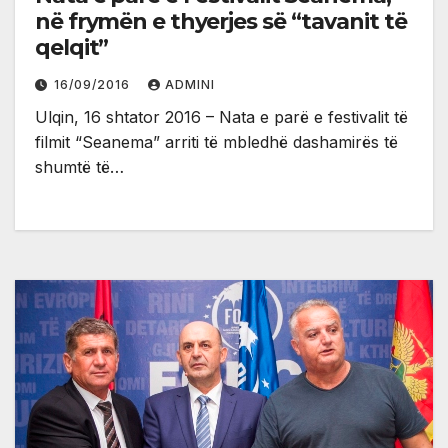
në frymën e thyerjes së “tavanit të
qelqit”
16/09/2016
ADMINI
Ulqin, 16 shtator 2016 – Nata e parë e festivalit të
filmit “Seanema” arriti të mbledhë dashamirës të
shumtë të…