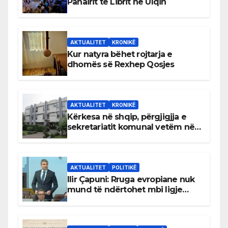
Panairit të Librit në Ulqin
AKTUALITET
KRONIKË
Kur natyra bëhet rojtarja e
dhomës së Rexhep Qosjes
AKTUALITET
KRONIKË
Kërkesa në shqip, përgjigjja e
sekretariatit komunal vetëm në
gjuhën malazeze
AKTUALITET
POLITIKË
Ilir Çapuni: Rruga evropiane nuk
mund të ndërtohet mbi ligje
antikushtetuese