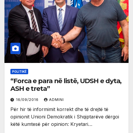
POLITIKË
“Forca e para në listë, UDSH e dyta,
ASH e treta”
16/09/2016
ADMINI
Për hir të informimit korrekt dhe të drejtë të
opinionit Unioni Demokratik i Shqiptarëve dërgoi
këtë kumtesë për opinion: Kryetari…