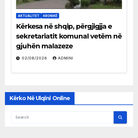
AKTUALITET
KRONIKË
Kërkesa në shqip, përgjigjja e
sekretariatit komunal vetëm në
gjuhën malazeze
02/08/2026
ADMINI
Kërko Në Ulqini Online