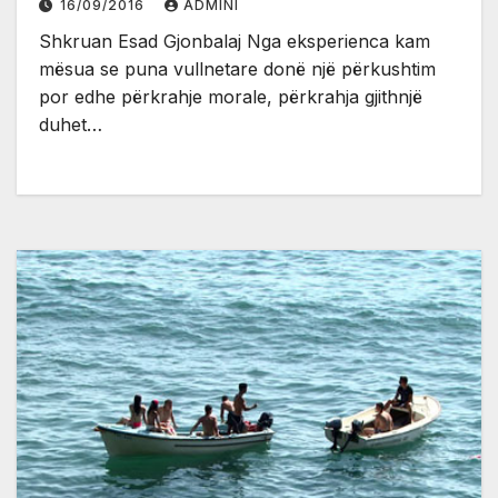
16/09/2016
ADMINI
Shkruan Esad Gjonbalaj Nga eksperienca kam
mësua se puna vullnetare donë një përkushtim
por edhe përkrahje morale, përkrahja gjithnjë
duhet…