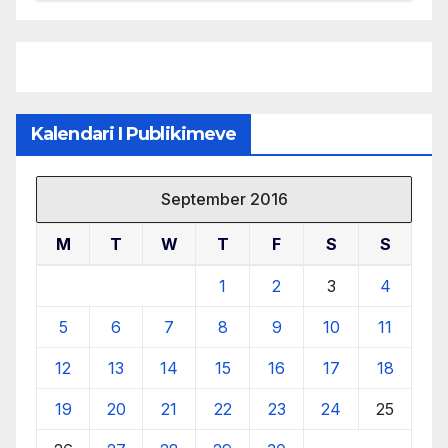
menaxhimin e qëndrueshëm të
burimeve më të çmuara
Kalendari I Publikimeve
September 2016
M
T
W
T
F
S
S
1
2
3
4
5
6
7
8
9
10
11
12
13
14
15
16
17
18
19
20
21
22
23
24
25