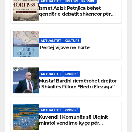
AKTUALITET
HISTORI
KRONIKË
Ismet Azizi: Petnjica bëhet
qendër e debatit shkencor për
Bihorin gjatë viteve 1939–1948
AKTUALITET
KULTURË
Përtej vijave në hartë
AKTUALITET
KRONIKË
Mustaf Bardhi riemërohet drejtor
i Shkollës Fillore “Bedri Elezaga”
AKTUALITET
KRONIKË
Kuvendi i Komunës së Ulqinit
miratoi vendime kyçe për
mbrojtjen e natyrës dhe