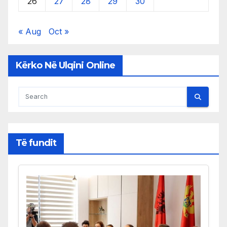
26
27
28
29
30
« Aug
Oct »
Kërko Në Ulqini Online
Të fundit