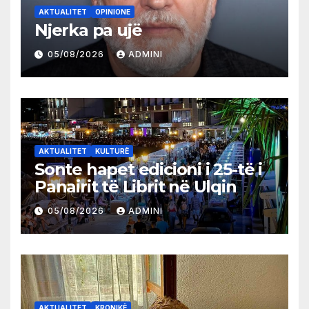
AKTUALITET
OPINIONE
Njerka pa ujë
05/08/2026
ADMINI
AKTUALITET
KULTURË
Sonte hapet edicioni i 25-të i
Panairit të Librit në Ulqin
05/08/2026
ADMINI
AKTUALITET
KRONIKË