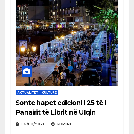
AKTUALITET
KULTURË
Sonte hapet edicioni i 25-të i
Panairit të Librit në Ulqin
05/08/2026
ADMINI