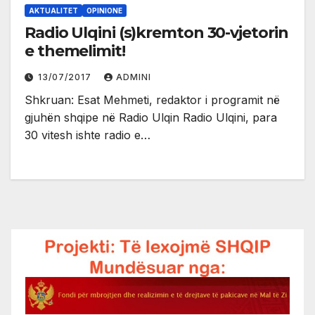
AKTUALITET
OPINIONE
Radio Ulqini (s)kremton 30-vjetorin
e themelimit!
13/07/2017
ADMINI
Shkruan: Esat Mehmeti, redaktor i programit në
gjuhën shqipe në Radio Ulqin Radio Ulqini, para
30 vitesh ishte radio e…