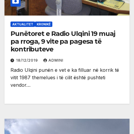
AKTUALITET
KRONIKË
Punëtoret e Radio Ulqini 19 muaj
pa rroga, 9 vite pa pagesa të
kontributeve
18/12/2019
ADMINI
Radio Ulqini punën e vet e ka filluar në korrik të
vitit 1987 themelues i të cilit është pushteti
vendor…