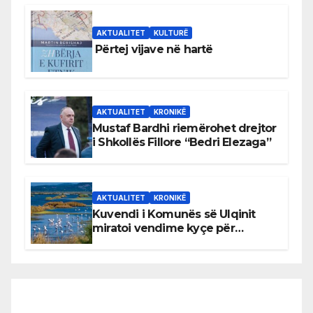
AKTUALITET
KULTURË
Përtej vijave në hartë
AKTUALITET
KRONIKË
Mustaf Bardhi riemërohet drejtor
i Shkollës Fillore “Bedri Elezaga”
AKTUALITET
KRONIKË
Kuvendi i Komunës së Ulqinit
miratoi vendime kyçe për
mbrojtjen e natyrës dhe
menaxhimin e qëndrueshëm të
burimeve më të çmuara