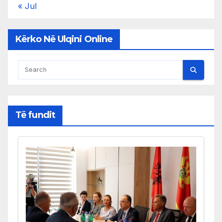
« Jul
Kërko Në Ulqini Online
Të fundit