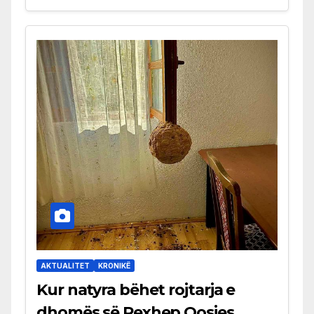
AKTUALITET
KRONIKË
Kur natyra bëhet rojtarja e
dhomës së Rexhep Qosjes