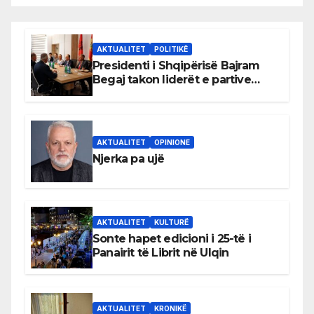
AKTUALITET
POLITIKË
Presidenti i Shqipërisë Bajram
Begaj takon liderët e partive
shqiptare në Ulqin
AKTUALITET
OPINIONE
Njerka pa ujë
AKTUALITET
KULTURË
Sonte hapet edicioni i 25-të i
Panairit të Librit në Ulqin
AKTUALITET
KRONIKË