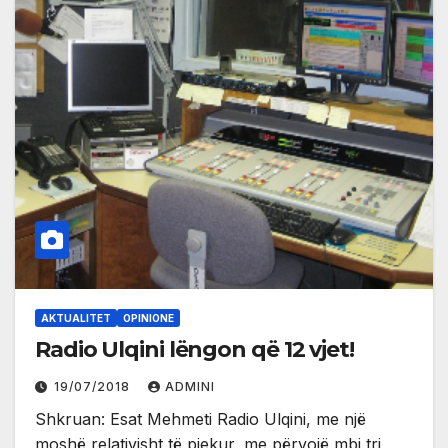
AKTUALITET
OPINIONE
Radio Ulqini lëngon që 12 vjet!
19/07/2018
ADMINI
Shkruan: Esat Mehmeti Radio Ulqini, me një
moshë relativisht të pjekur, me përvojë mbi tri