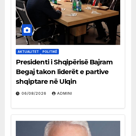
AKTUALITET
POLITIKË
Presidenti i Shqipërisë Bajram
Begaj takon liderët e partive
shqiptare në Ulqin
06/08/2026
ADMINI