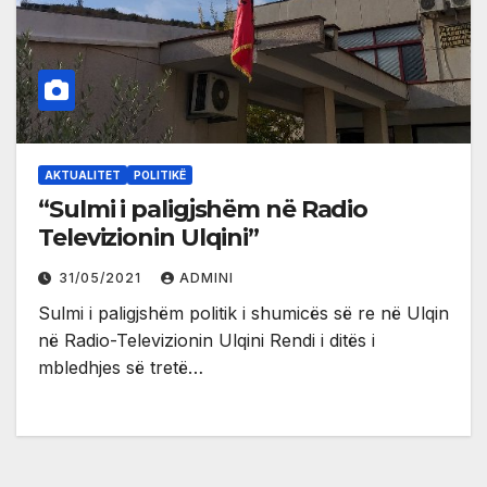
AKTUALITET
POLITIKË
“Sulmi i paligjshëm në Radio
Televizionin Ulqini”
31/05/2021
ADMINI
Sulmi i paligjshëm politik i shumicës së re në Ulqin
në Radio-Televizionin Ulqini Rendi i ditës i
mbledhjes së tretë…