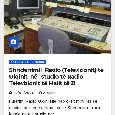
AKTUALITET
OPINIONE
Shndërrimi i Radio (Televizionit) të
Ulqinit në studio të Radio
Televizionit të Malit të Zi
10/02/2025
ADMINI
Ilustrim: Radio Ulqini Një hap drejt mbylljes së
medias të rëndësishme lokale Shndërrimi i radios
lokale në një studio për…