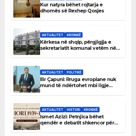
Kur natyra bëhet rojtarja e
dhomës së Rexhep Qosjes
AKTUALITET
KRONIKË
Kërkesa në shqip, përgjigjja e
sekretariatit komunal vetëm në
gjuhën malazeze
AKTUALITET
POLITIKË
Ilir Çapuni: Rruga evropiane nuk
mund të ndërtohet mbi ligje
antikushtetuese
AKTUALITET
HISTORI
KRONIKË
Ismet Azizi: Petnjica bëhet
qendër e debatit shkencor për
Bihorin gjatë viteve 1939–1948