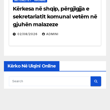
AKTUALITET
KRONIKË
Kërkesa në shqip, përgjigjja e
sekretariatit komunal vetëm në
gjuhën malazeze
02/08/2026
ADMINI
Kërko Në Ulqini Online