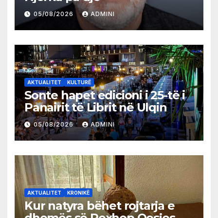
05/08/2026
ADMINI
AKTUALITET
KULTURË
Sonte hapet edicioni i 25-të i
Panairit të Librit në Ulqin
05/08/2026
ADMINI
AKTUALITET
KRONIKË
Kur natyra bëhet rojtarja e
dhomës së Rexhep Qosjes