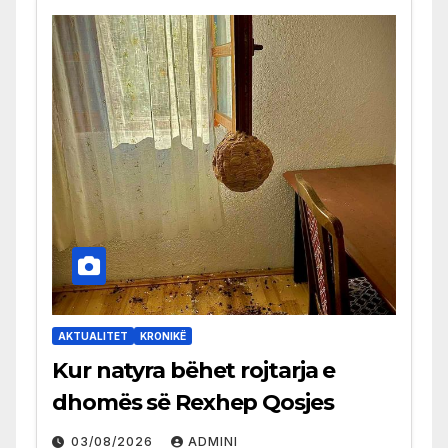
AKTUALITET
KRONIKË
Kur natyra bëhet rojtarja e
dhomës së Rexhep Qosjes
03/08/2026
ADMINI