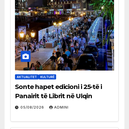
AKTUALITET
KULTURË
Sonte hapet edicioni i 25-të i
Panairit të Librit në Ulqin
05/08/2026
ADMINI