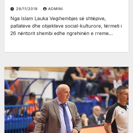
29/11/2019
ADMINI
Nga Islam Lauka Veҫ shembjes sё shtёpive,
pallateve dhe objekteve social-kulturore, tёrmeti i
26 nёntorit shembi edhe ngrehinёn e rreme…