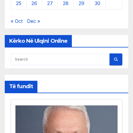
25
26
27
28
29
30
« Oct
Dec »
Kërko Në Ulqini Online
Të fundit