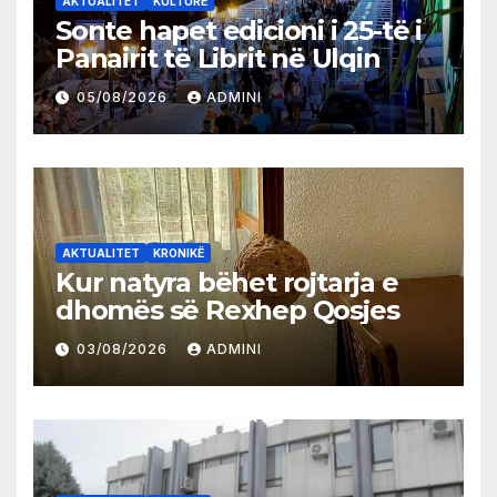
AKTUALITET
KULTURË
Sonte hapet edicioni i 25-të i
Panairit të Librit në Ulqin
05/08/2026
ADMINI
AKTUALITET
KRONIKË
Kur natyra bëhet rojtarja e
dhomës së Rexhep Qosjes
03/08/2026
ADMINI