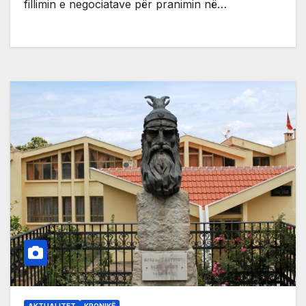
fillimin e negociatave për pranimin në…
AKTUALITET
KRONIKË