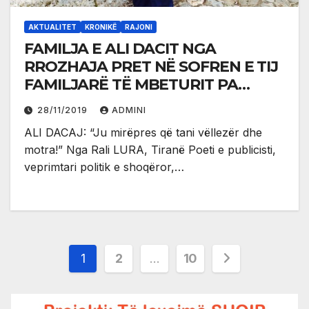
AKTUALITET
KRONIKË
RAJONI
FAMILJA E ALI DACIT NGA
RROZHAJA PRET NË SOFREN E TIJ
FAMILJARË TË MBETURIT PA
STREHË NGA TËRMETI NË
28/11/2019
ADMINI
SHQIPËRI
ALI DACAJ: “Ju mirëpres që tani vëllezër dhe
motra!” Nga Rali LURA, Tiranë Poeti e publicisti,
veprimtari politik e shoqëror,…
Posts
1
2
…
10
pagination