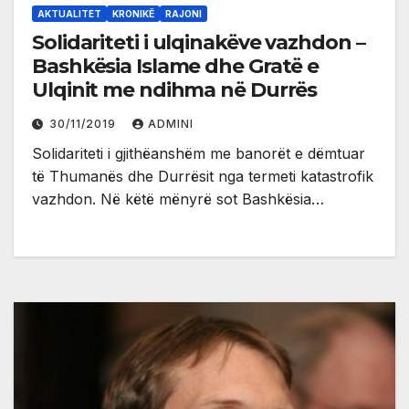
AKTUALITET
KRONIKË
RAJONI
Solidariteti i ulqinakëve vazhdon –
Bashkësia Islame dhe Gratë e
Ulqinit me ndihma në Durrës
30/11/2019
ADMINI
Solidariteti i gjithëanshëm me banorët e dëmtuar
të Thumanës dhe Durrësit nga termeti katastrofik
vazhdon. Në këtë mënyrë sot Bashkësia…