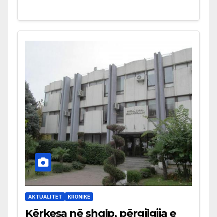
AKTUALITET
KRONIKË
Kërkesa në shqip, përgjigjja e