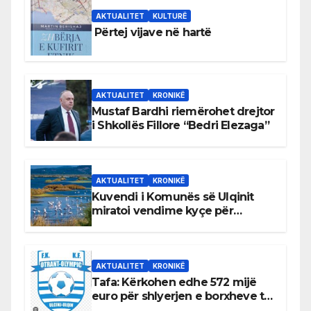
AKTUALITET
KULTURË
Përtej vijave në hartë
AKTUALITET
KRONIKË
Mustaf Bardhi riemërohet drejtor
i Shkollës Fillore “Bedri Elezaga”
AKTUALITET
KRONIKË
Kuvendi i Komunës së Ulqinit
miratoi vendime kyçe për
mbrojtjen e natyrës dhe
menaxhimin e qëndrueshëm të
burimeve më të çmuara
AKTUALITET
KRONIKË
Tafa: Kërkohen edhe 572 mijë
euro për shlyerjen e borxheve të
KF Otrant – Salaj kërkoi sqarime