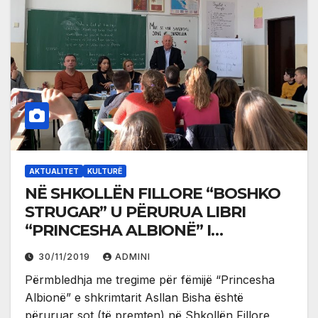
AKTUALITET
KULTURË
NË SHKOLLËN FILLORE “BOSHKO
STRUGAR” U PËRURUA LIBRI
“PRINCESHA ALBIONË” I
SHKRIMTARIT ASLLAN BISHA
30/11/2019
ADMINI
Përmbledhja me tregime për fëmijë “Princesha
Albionë” e shkrimtarit Asllan Bisha është
përuruar sot (të premten) në Shkollën Fillore