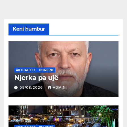
Keni humbur
AKTUALITET
OPINIONE
Njerka pa ujë
05/08/2026
ADMINI