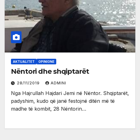
AKTUALITET
OPINIONE
Nëntori dhe shqiptarët
28/11/2019
ADMINI
Nga Hajrullah Hajdari Jemi në Nëntor. Shqiptarët,
padyshim, kudo që janë festojnë ditën më të
madhe të kombit, 28 Nëntorin…