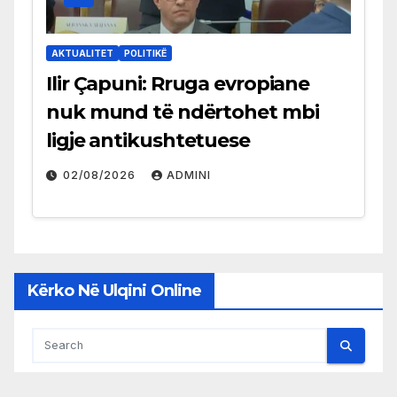
AKTUALITET
POLITIKË
Ilir Çapuni: Rruga evropiane
nuk mund të ndërtohet mbi
ligje antikushtetuese
02/08/2026
ADMINI
Kërko Në Ulqini Online