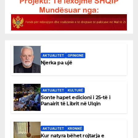
AKTUALITET
OPINIONE
Njerka pa ujë
AKTUALITET
KULTURË
Sonte hapet edicioni i 25-të i
Panairit të Librit në Ulqin
AKTUALITET
KRONIKË
Kur natyra bëhet rojtarja e