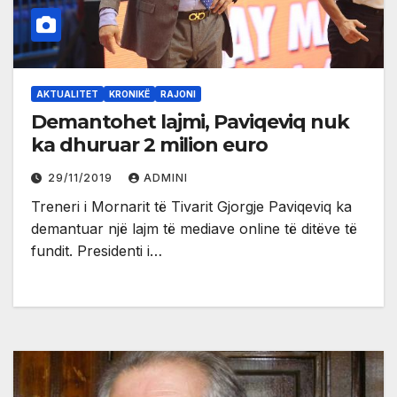
AKTUALITET
KRONIKË
RAJONI
Demantohet lajmi, Paviqeviq nuk
ka dhuruar 2 milion euro
29/11/2019
ADMINI
Treneri i Mornarit të Tivarit Gjorgje Paviqeviq ka
demantuar një lajm të mediave online të ditëve të
fundit. Presidenti i…