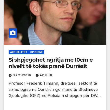
AKTUALITET
OPINIONE
Si shpjegohet ngritja me 10cm e
nivelit të tokës pranë Durrësit
29/11/2019
ADMINI
Profesor Frederik Tilmann, drejtues i sektorit të
sizmologjisë në Qendrën gjermane të Studimeve
Gjeologjike (GFZ) në Potsdam shpjegon për DW…