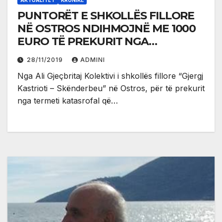
PUNTORËT E SHKOLLËS FILLORE
NË OSTROS NDIHMOJNË ME 1000
EURO TË PREKURIT NGA
TERMETEI NË SHQIPËRI
28/11/2019
ADMINI
Nga Ali Gjeçbritaj Kolektivi i shkollës fillore “Gjergj
Kastrioti – Skënderbeu” në Ostros, për të prekurit
nga termeti katasrofal që…