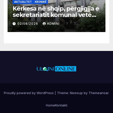
AKTUALITET
KRONIKË
Kërkesa në shqip, përgjigjja e
sekretariatit komunal vetëm
në gjuhën malazeze
02/08/2026
ADMINI
Proudly powered by WordPress
|
Theme:
Newsup
by
Themeansar
.
Home
Kontakti