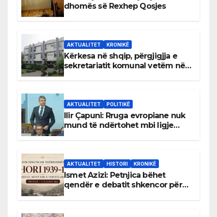
dhomës së Rexhep Qosjes
AKTUALITET
KRONIKË
Kërkesa në shqip, përgjigjja e
sekretariatit komunal vetëm në
gjuhën malazeze
AKTUALITET
POLITIKË
Ilir Çapuni: Rruga evropiane nuk
mund të ndërtohet mbi ligje
antikushtetuese
AKTUALITET
HISTORI
KRONIKË
Ismet Azizi: Petnjica bëhet
qendër e debatit shkencor për
Bihorin gjatë viteve 1939–1948