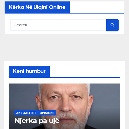
Kërko Në Ulqini Online
Keni humbur
AKTUALITET
OPINIONE
Njerka pa ujë