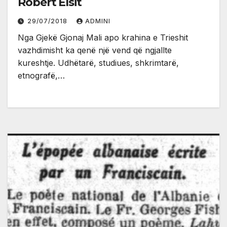
Robert Elsit
29/07/2018
ADMINI
Nga Gjekë Gjonaj Mali apo krahina e Trieshit
vazhdimisht ka qenë një vend që ngjallte
kureshtje. Udhëtarë, studiues, shkrimtarë,
etnografë,…