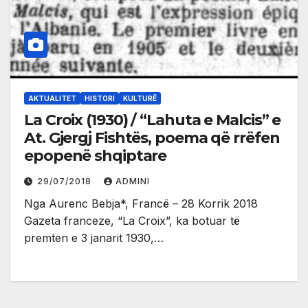
AKTUALITET
HISTORI
KULTURË
La Croix (1930) / “Lahuta e Malcis” e
At. Gjergj Fishtës, poema që rrëfen
epopenë shqiptare
29/07/2018
ADMINI
Nga Aurenc Bebja*, Francë – 28 Korrik 2018
Gazeta franceze, “La Croix”, ka botuar të
premten e 3 janarit 1930,…