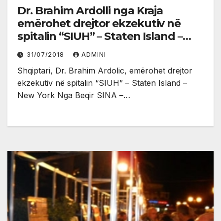
Dr. Brahim Ardolli nga Kraja
emërohet drejtor ekzekutiv në
spitalin “SIUH” – Staten Island –
New York
31/07/2018
ADMINI
Shqiptari, Dr. Brahim Ardolic, emërohet drejtor
ekzekutiv në spitalin “SIUH” – Staten Island –
New York Nga Beqir SINA –…