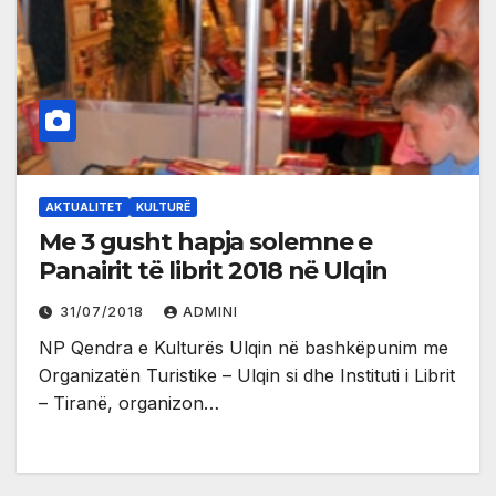
AKTUALITET
KULTURË
Me 3 gusht hapja solemne e
Panairit të librit 2018 në Ulqin
31/07/2018
ADMINI
NP Qendra e Kulturës Ulqin në bashkëpunim me
Organizatën Turistike – Ulqin si dhe Instituti i Librit
– Tiranë, organizon…