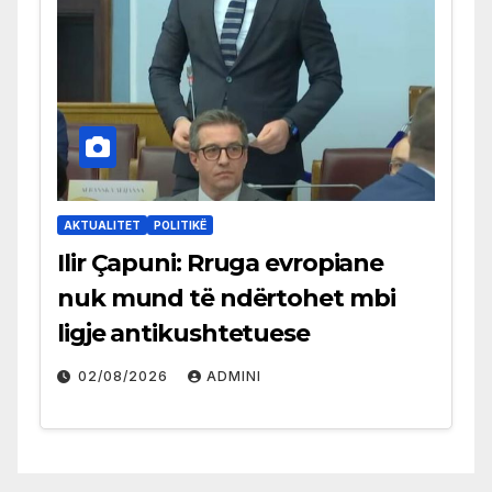
AKTUALITET
POLITIKË
Ilir Çapuni: Rruga evropiane
nuk mund të ndërtohet mbi
ligje antikushtetuese
02/08/2026
ADMINI