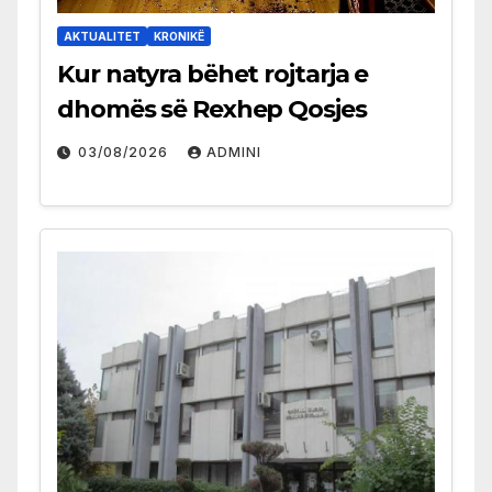
AKTUALITET
KRONIKË
Kur natyra bëhet rojtarja e
dhomës së Rexhep Qosjes
03/08/2026
ADMINI