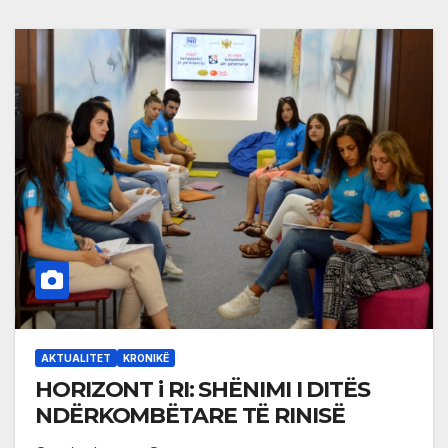
AKTUALITET
KRONIKË
HORIZONT i RI: SHËNIMI I DITËS
NDËRKOMBËTARE TË RINISË