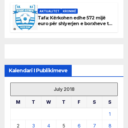
burimeve më të çmuara
AKTUALITET
KRONIKË
Tafa: Kërkohen edhe 572 mijë
euro për shlyerjen e borxheve të
KF Otrant – Salaj kërkoi sqarime
nga drejtuesit e klubit
Kalendari I Publikimeve
July 2018
M
T
W
T
F
S
S
1
2
3
4
5
6
7
8