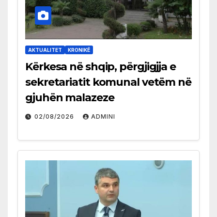
AKTUALITET
KRONIKË
Kërkesa në shqip, përgjigjja e
sekretariatit komunal vetëm në
gjuhën malazeze
02/08/2026
ADMINI