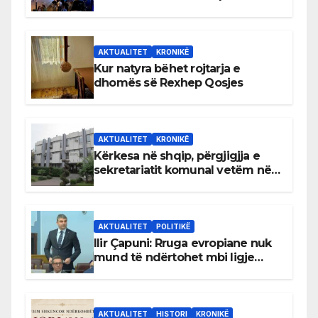
AKTUALITET
KRONIKË
Kur natyra bëhet rojtarja e
dhomës së Rexhep Qosjes
AKTUALITET
KRONIKË
Kërkesa në shqip, përgjigjja e
sekretariatit komunal vetëm në
gjuhën malazeze
AKTUALITET
POLITIKË
Ilir Çapuni: Rruga evropiane nuk
mund të ndërtohet mbi ligje
antikushtetuese
AKTUALITET
HISTORI
KRONIKË