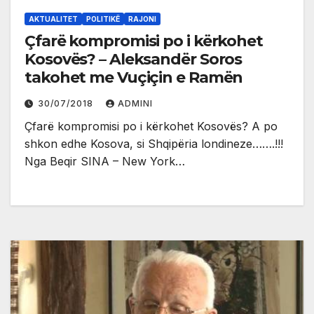
AKTUALITET
POLITIKË
RAJONI
Çfarë kompromisi po i kërkohet
Kosovës? – Aleksandër Soros
takohet me Vuçiçin e Ramën
30/07/2018
ADMINI
Çfarë kompromisi po i kërkohet Kosovës? A po
shkon edhe Kosova, si Shqipëria londineze…….!!!
Nga Beqir SINA – New York…