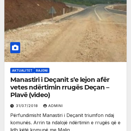
AKTUALITET
RAJONI
Manastiri i Deçanit s’e lejon afër
vetes ndërtimin rrugës Deçan –
Plavë (video)
31/07/2018
ADMINI
Përfundimisht Manastiri i Deçanit triumfon ndaj
komunës. Arrin ta ndalojë ndërtimin e rrugës që e
lidh këtë komunë me Malin…