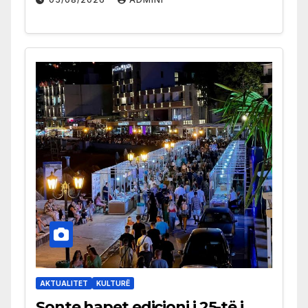
AKTUALITET
KULTURË
Sonte hapet edicioni i 25-të i