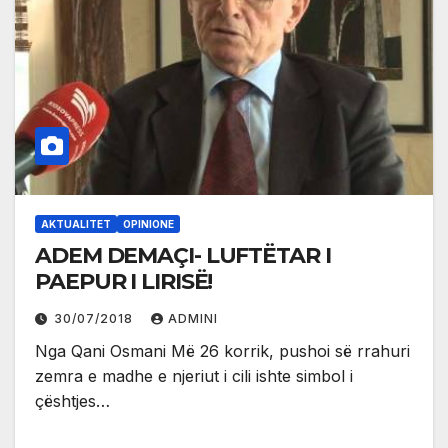
AKTUALITET
OPINIONE
ADEM DEMAÇI- LUFTËTAR I
PAEPUR I LIRISË!
30/07/2018
ADMINI
Nga Qani Osmani Më 26 korrik, pushoi së rrahuri
zemra e madhe e njeriut i cili ishte simbol i
çështjes…