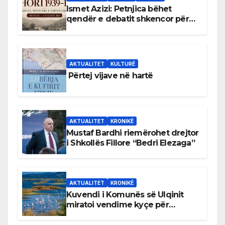
Ismet Azizi: Petnjica bëhet
qendër e debatit shkencor për
Bihorin gjatë viteve 1939–1948
AKTUALITET
KULTURË
Përtej vijave në hartë
AKTUALITET
KRONIKË
Mustaf Bardhi riemërohet drejtor
i Shkollës Fillore “Bedri Elezaga”
AKTUALITET
KRONIKË
Kuvendi i Komunës së Ulqinit
miratoi vendime kyçe për
mbrojtjen e natyrës dhe
menaxhimin e qëndrueshëm të