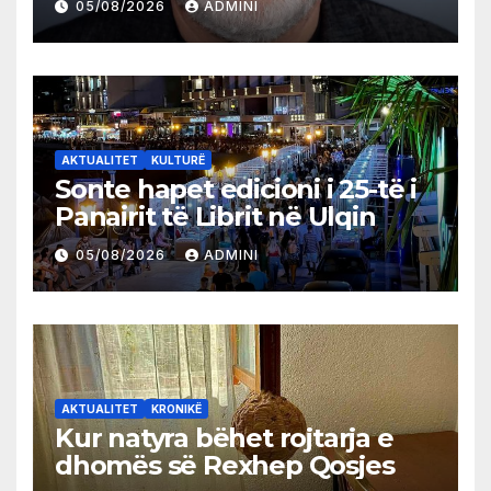
05/08/2026
ADMINI
AKTUALITET
KULTURË
Sonte hapet edicioni i 25-të i
Panairit të Librit në Ulqin
05/08/2026
ADMINI
AKTUALITET
KRONIKË
Kur natyra bëhet rojtarja e
dhomës së Rexhep Qosjes