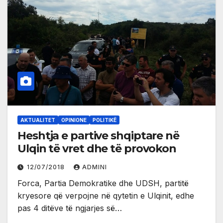
AKTUALITET
OPINIONE
POLITIKË
Heshtja e partive shqiptare në
Ulqin të vret dhe të provokon
12/07/2018
ADMINI
Forca, Partia Demokratike dhe UDSH, partitë
kryesore që verpojne në qytetin e Ulqinit, edhe
pas 4 ditëve të ngjarjes së…