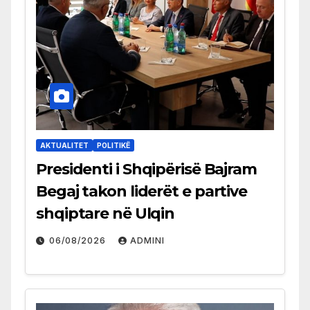
AKTUALITET
POLITIKË
Presidenti i Shqipërisë Bajram
Begaj takon liderët e partive
shqiptare në Ulqin
06/08/2026
ADMINI