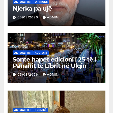
AKTUALITET
OPINIONE
Njerka pa ujë
05/08/2026
ADMINI
AKTUALITET
KULTURË
Sonte hapet edicioni i 25-të i
Panairit të Librit në Ulqin
05/08/2026
ADMINI
AKTUALITET
KRONIKË