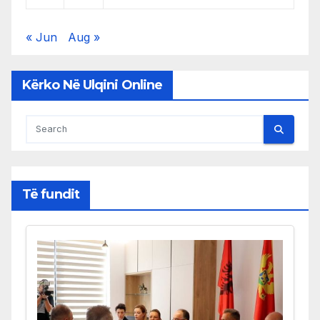
« Jun
Aug »
Kërko Në Ulqini Online
Të fundit