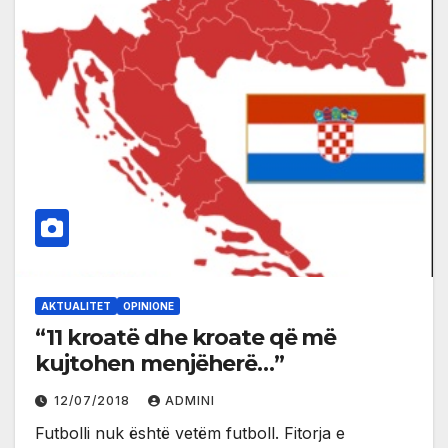
AKTUALITET
OPINIONE
“11 kroatë dhe kroate që më
kujtohen menjëherë…”
12/07/2018
ADMINI
Futbolli nuk është vetëm futboll. Fitorja e