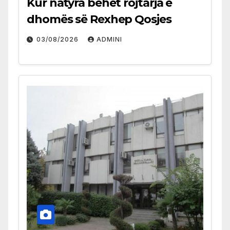
Kur natyra bëhet rojtarja e
dhomës së Rexhep Qosjes
03/08/2026
ADMINI