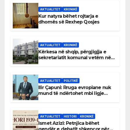
AKTUALITET
KRONIKË
Kur natyra bëhet rojtarja e
dhomës së Rexhep Qosjes
AKTUALITET
KRONIKË
Kërkesa në shqip, përgjigjja e
sekretariatit komunal vetëm në
gjuhën malazeze
AKTUALITET
POLITIKË
Ilir Çapuni: Rruga evropiane nuk
mund të ndërtohet mbi ligje
antikushtetuese
AKTUALITET
HISTORI
KRONIKË
Ismet Azizi: Petnjica bëhet
qendër e debatit shkencor për