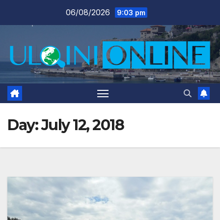
Skip
06/08/2026
9:03 pm
to
content
Day:
July 12, 2018