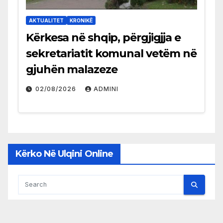
AKTUALITET
KRONIKË
Kërkesa në shqip, përgjigjja e
sekretariatit komunal vetëm në
gjuhën malazeze
02/08/2026
ADMINI
Kërko Në Ulqini Online