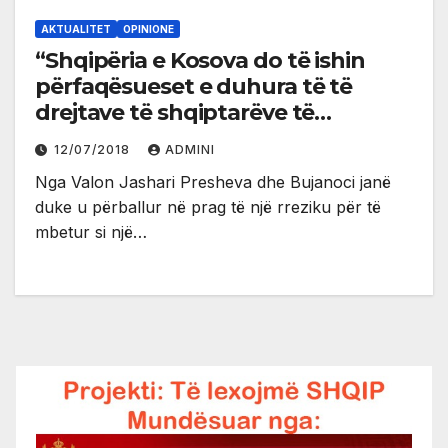
AKTUALITET
OPINIONE
“Shqipëria e Kosova do të ishin
përfaqësueset e duhura të të
drejtave të shqiptarëve të
Preshevës, Bujanocit dhe
12/07/2018
ADMINI
Medvegjës”
Nga Valon Jashari Presheva dhe Bujanoci janë
duke u përballur në prag të një rreziku për të
mbetur si një…