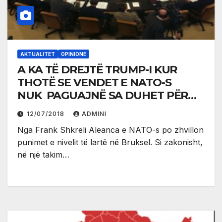
AKTUALITET
OPINIONE
A KA TË DREJTË TRUMP-I KUR
THOTË SE VENDET E NATO-S
NUK PAGUAJNË SA DUHET PËR
MBROJTJEN E PËRBASHKËT?
12/07/2018
ADMINI
Nga Frank Shkreli Aleanca e NATO-s po zhvillon
punimet e nivelit të lartë në Bruksel. Si zakonisht,
në një takim…