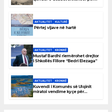
Bihorin gjatë viteve 1939–1948
AKTUALITET
KULTURË
Përtej vijave në hartë
AKTUALITET
KRONIKË
Mustaf Bardhi riemërohet drejtor
i Shkollës Fillore “Bedri Elezaga”
AKTUALITET
KRONIKË
Kuvendi i Komunës së Ulqinit
miratoi vendime kyçe për
mbrojtjen e natyrës dhe
menaxhimin e qëndrueshëm të
burimeve më të çmuara