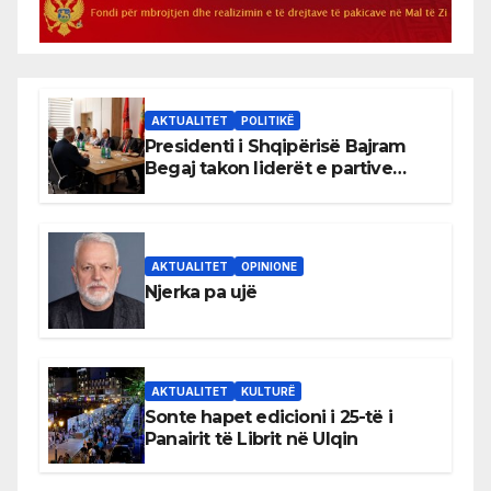
AKTUALITET
POLITIKË
Presidenti i Shqipërisë Bajram
Begaj takon liderët e partive
shqiptare në Ulqin
AKTUALITET
OPINIONE
Njerka pa ujë
AKTUALITET
KULTURË
Sonte hapet edicioni i 25-të i
Panairit të Librit në Ulqin